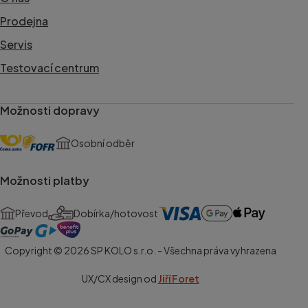
Prodejna
Servis
Testovací centrum
Možnosti dopravy
Osobní odběr
Možnosti platby
Převod
Dobírka/hotovost
Copyright © 2026 SP KOLO s.r.o. - Všechna práva vyhrazena
UX/CX design od
Jiří Foret