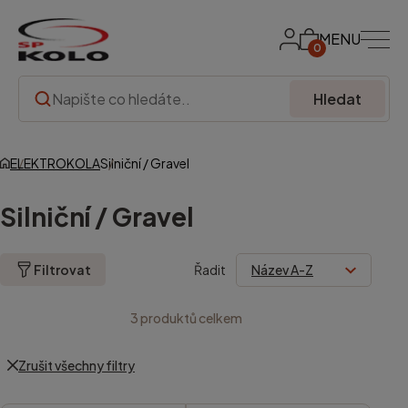
MENU
0
Hledat
ELEKTROKOLA
Silniční / Gravel
Silniční / Gravel
Filtrovat
Řadit
3
produktů celkem
Zrušit všechny filtry