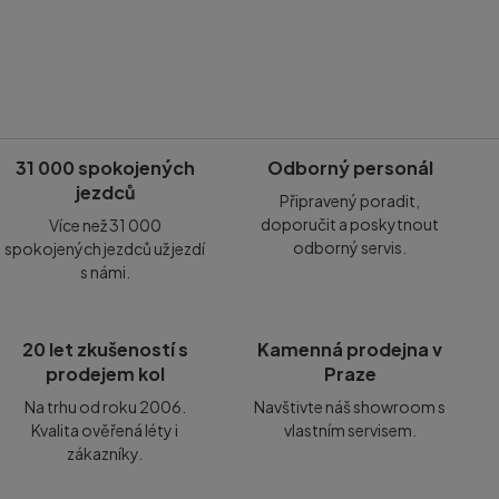
31 000 spokojených
Odborný personál
jezdců
Připravený poradit,
doporučit a poskytnout
Více než 31 000
odborný servis.
spokojených jezdců už jezdí
s námi.
20 let zkušeností s
Kamenná prodejna v
prodejem kol
Praze
Na trhu od roku 2006.
Navštivte náš showroom s
Kvalita ověřená léty i
vlastním servisem.
zákazníky.