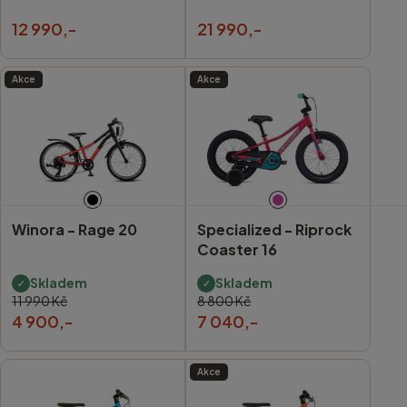
12 990,-
21 990,-
Akce
Akce
Winora -
Rage 20
Specialized -
Riprock
Coaster 16
Skladem
Skladem
11 990 Kč
8 800 Kč
4 900,-
7 040,-
Akce