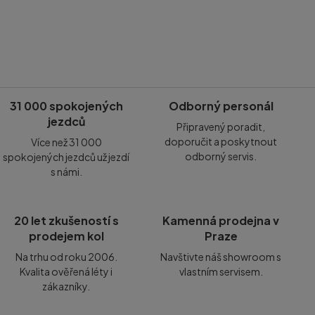
31 000 spokojených
Odborný personál
jezdců
Připravený poradit,
doporučit a poskytnout
Více než 31 000
odborný servis.
spokojených jezdců už jezdí
s námi.
20 let zkušeností s
Kamenná prodejna v
prodejem kol
Praze
Na trhu od roku 2006.
Navštivte náš showroom s
Kvalita ověřená léty i
vlastním servisem.
zákazníky.