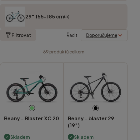
29" 155-185 cm
(3)
Filtrovat
Řadit
89
produktů celkem
Beany -
Blaster XC 20
Beany -
blaster 29
(19")
Skladem
Skladem