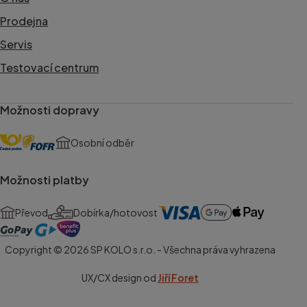
Prodejna
Servis
Testovací centrum
Možnosti dopravy
Osobní odběr
Možnosti platby
Převod
Dobírka/hotovost
Copyright © 2026 SP KOLO s.r.o. - Všechna práva vyhrazena
UX/CX design od
Jiří Foret