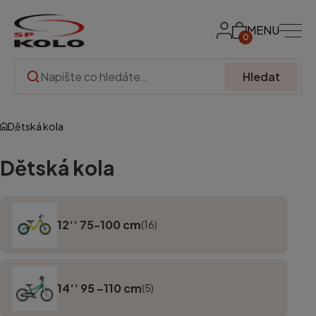
MENU
0
Hledat
Dětská kola
Dětská kola
12‘‘ 75-100 cm
(16)
14‘‘ 95 –110 cm
(5)