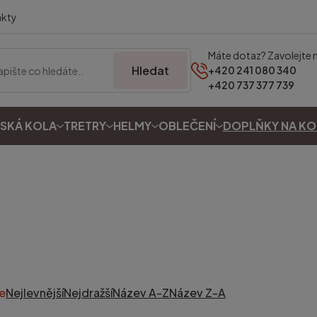
akty
Máte dotaz? Zavolejte 
Hledat
+420 241 080 340
+420 737 377 739
SKÁ KOLA
TRETRY
HELMY
OBLEČENÍ
DOPLŇKY NA K
e
Nejlevnější
Nejdražší
Název A-Z
Název Z-A