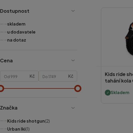
Dostupnost
skladem
u dodavatele
na dotaz
Cena
Kids ride s
Kč
Kč
tahání kola 
Skladem
Značka
Kids ride shotgun
(2)
Urban Iki
(1)