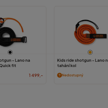
hotgun -
Lano na
Kids ride shotgun -
Lano n
Quick fit
tahání kol
1 499,-
Nedostupný