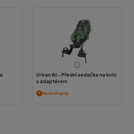
?
a
Urban Iki -
Přední sedačka na kolo
s adaptérem
Nedostupný