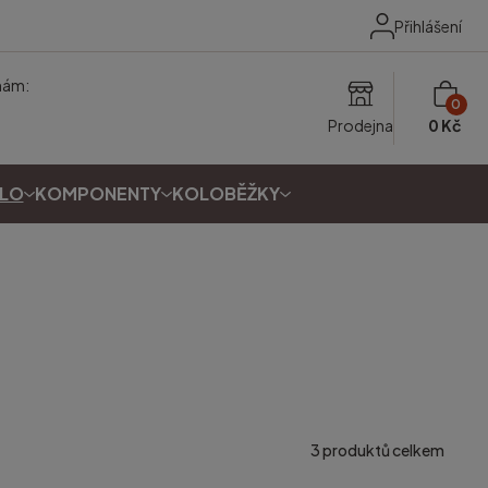
Přihlášení
nám:
0
Prodejna
0 Kč
OLO
KOMPONENTY
KOLOBĚŽKY
3
produktů celkem