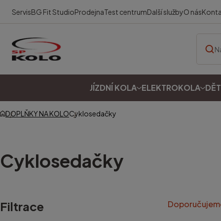
Servis
BG Fit Studio
Prodejna
Test centrum
Další služby
O nás
Kont
JÍZDNÍ KOLA
ELEKTROKOLA
DĚT
DOPLŇKY NA KOLO
Cyklosedačky
Cyklosedačky
Filtrace
Doporučujem