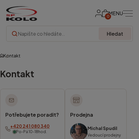
MENU
0
Hledat
Kontakt
Kontakt
Potřebujete poradit?
Prodejna
+420 241 080 340
Michal Spudil
Po-Pá 10-18hod.
Vedoucí prodejny