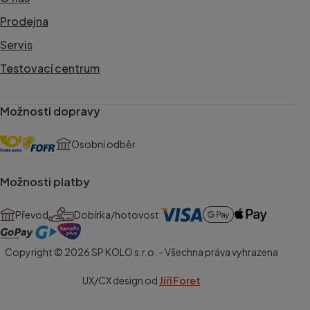
Prodejna
Servis
Testovací centrum
Možnosti dopravy
Osobní odběr
Možnosti platby
Převod
Dobírka/hotovost
Copyright © 2026 SP KOLO s.r.o. - Všechna práva vyhrazena
UX/CX design od
Jiří Foret