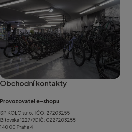
Obchodní kontakty
Provozovatel e-shopu
SP KOLO s.r.o.
IČO: 27203255
Bítovská 1227/9
DIČ: CZ27203255
140 00 Praha 4