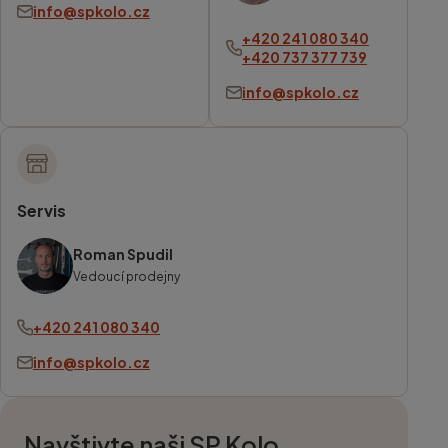
info@spkolo.cz
+420 241 080 340
+420 737 377 739
info@spkolo.cz
Servis
Roman Spudil
Vedoucí prodejny
+420 241 080 340
info@spkolo.cz
Navštivte naši SP Kolo