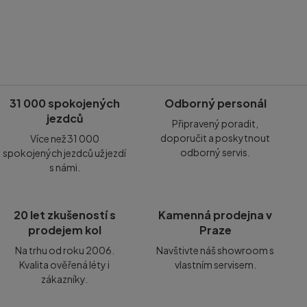
31 000 spokojených
Odborný personál
jezdců
Připravený poradit,
doporučit a poskytnout
Více než 31 000
odborný servis.
spokojených jezdců už jezdí
s námi.
20 let zkušeností s
Kamenná prodejna v
prodejem kol
Praze
Na trhu od roku 2006.
Navštivte náš showroom s
Kvalita ověřená léty i
vlastním servisem.
zákazníky.