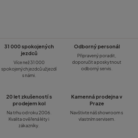
31 000 spokojených
Odborný personál
jezdců
Připravený poradit,
doporučit a poskytnout
Více než 31 000
odborný servis.
spokojených jezdců už jezdí
s námi.
20 let zkušeností s
Kamenná prodejna v
prodejem kol
Praze
Na trhu od roku 2006.
Navštivte náš showroom s
Kvalita ověřená léty i
vlastním servisem.
zákazníky.