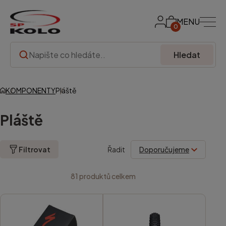
MENU
0
Hledat
KOMPONENTY
Pláště
Pláště
Filtrovat
Řadit
81
produktů celkem