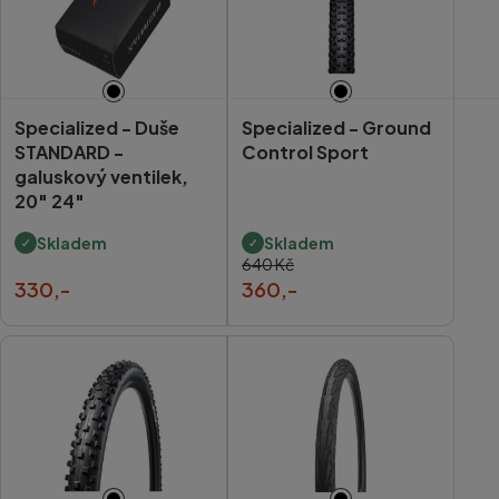
Specialized -
Duše
Specialized -
Ground
STANDARD -
Control Sport
galuskový ventilek,
20" 24"
Skladem
Skladem
640 Kč
330,-
360,-