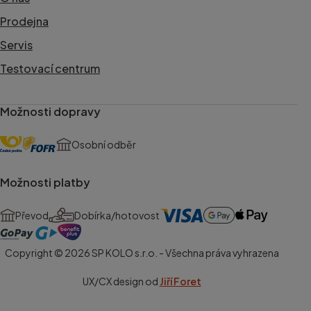
Prodejna
Servis
Testovací centrum
Možnosti dopravy
Osobní odběr
Možnosti platby
Převod
Dobírka/hotovost
Copyright © 2026 SP KOLO s.r.o. - Všechna práva vyhrazena
UX/CX design od
Jiří Foret