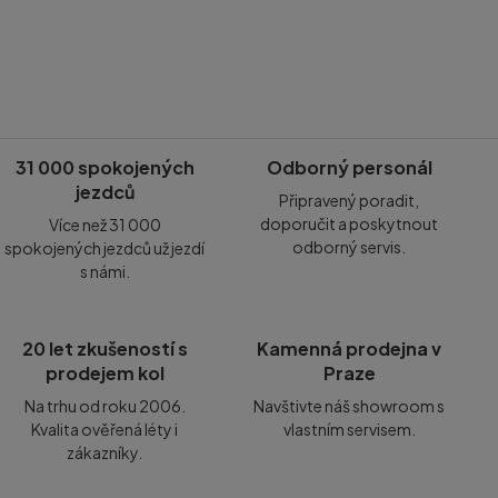
31 000 spokojených
Odborný personál
jezdců
Připravený poradit,
doporučit a poskytnout
Více než 31 000
odborný servis.
spokojených jezdců už jezdí
s námi.
20 let zkušeností s
Kamenná prodejna v
prodejem kol
Praze
Na trhu od roku 2006.
Navštivte náš showroom s
Kvalita ověřená léty i
vlastním servisem.
zákazníky.