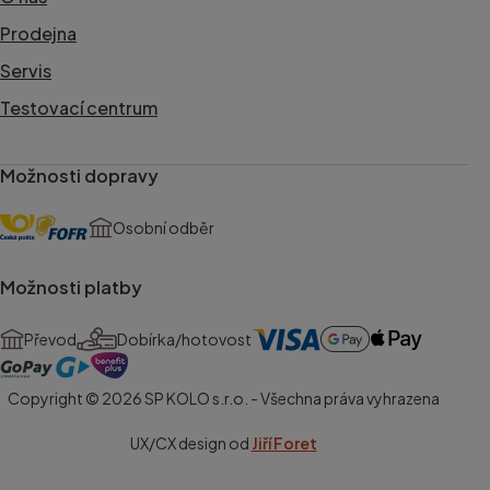
Prodejna
Servis
Testovací centrum
Možnosti dopravy
Osobní odběr
Možnosti platby
Převod
Dobírka/hotovost
Copyright © 2026 SP KOLO s.r.o. - Všechna práva vyhrazena
UX/CX design od
Jiří Foret