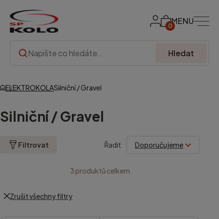
MENU
0
Hledat
ELEKTROKOLA
Silniční / Gravel
Silniční / Gravel
Filtrovat
Řadit
3
produktů celkem
Zrušit všechny filtry