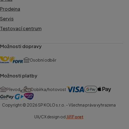
Prodejna
Servis
Testovací centrum
Možnosti dopravy
Osobní odběr
Možnosti platby
Převod
Dobírka/hotovost
Copyright © 2026 SP KOLO s.r.o. - Všechna práva vyhrazena
UX/CX design od
Jiří Foret