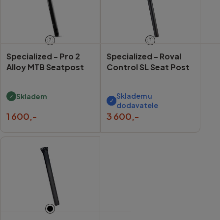
?
?
Specialized -
Pro 2
Specialized -
Roval
Alloy MTB Seatpost
Control SL Seat Post
Skladem u
Skladem
dodavatele
1 600,-
3 600,-