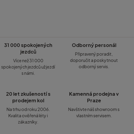
31 000 spokojených
Odborný personál
jezdců
Připravený poradit,
doporučit a poskytnout
Více než 31 000
odborný servis.
spokojených jezdců už jezdí
s námi.
20 let zkušeností s
Kamenná prodejna v
prodejem kol
Praze
Na trhu od roku 2006.
Navštivte náš showroom s
Kvalita ověřená léty i
vlastním servisem.
zákazníky.