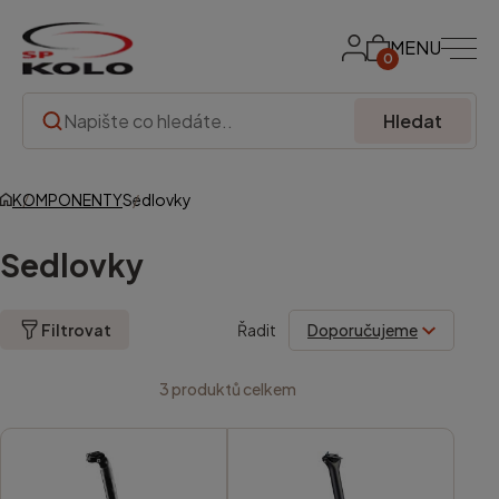
MENU
0
Hledat
KOMPONENTY
Sedlovky
Sedlovky
Filtrovat
Řadit
3
produktů celkem