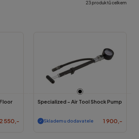
23
produktů celkem
 Floor
Specialized -
Air Tool Shock Pump
2 550,-
1 900,-
Skladem u dodavatele