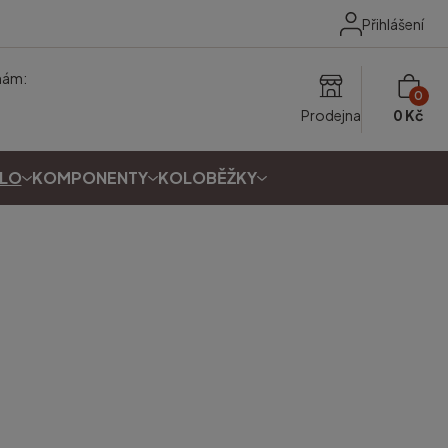
Přihlášení
nám:
0
Prodejna
0 Kč
OLO
KOMPONENTY
KOLOBĚŽKY