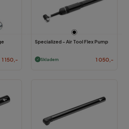
ge
Specialized -
Air Tool Flex Pump
1 150,-
1 050,-
Skladem