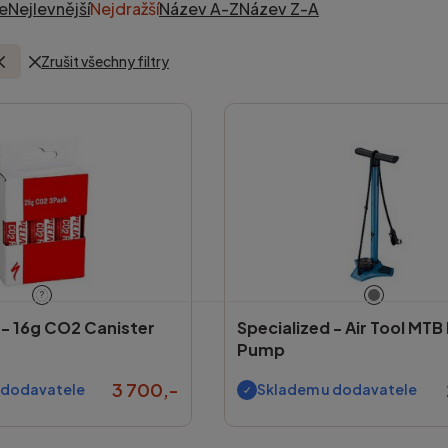
e
Nejlevnější
Nejdražší
Název A-Z
Název Z-A
Zrušit všechny filtry
?
 -
16g CO2 Canister
Specialized -
Air Tool MTB
Pump
3 700,-
 dodavatele
Skladem u dodavatele