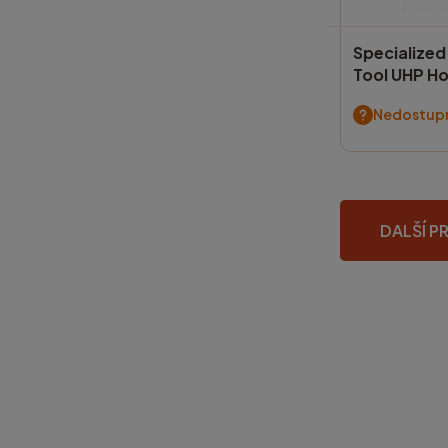
Specialized
Tool UHP H
Nedostup
DALŠÍ P