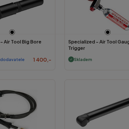
 -
Air Tool Big Bore
Specialized -
Air Tool Gau
Trigger
1 400,-
 dodavatele
Skladem