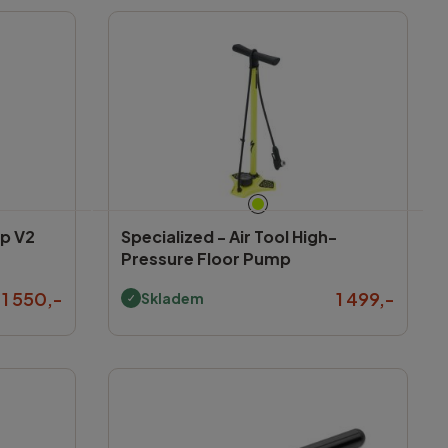
mp V2
Specialized -
Air Tool High-
Pressure Floor Pump
1 550,-
1 499,-
Skladem