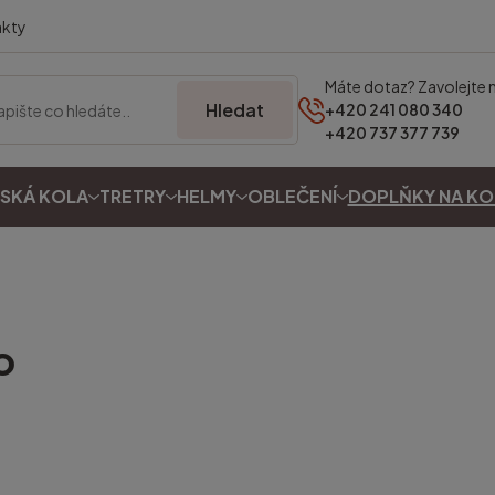
akty
Máte dotaz? Zavolejte 
Hledat
+420 241 080 340
+420 737 377 739
SKÁ KOLA
TRETRY
HELMY
OBLEČENÍ
DOPLŇKY NA K
o