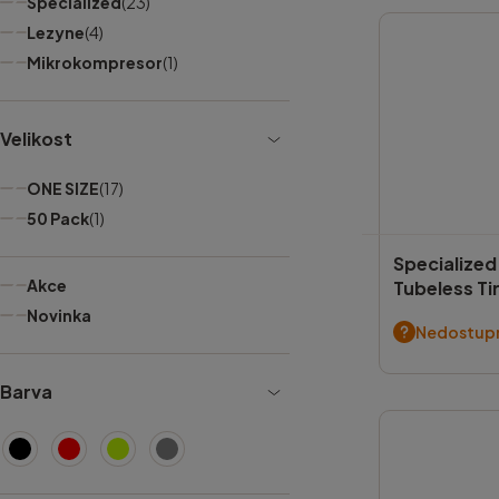
Specialized
(23)
Lezyne
(4)
Mikrokompresor
(1)
Velikost
ONE SIZE
(17)
50 Pack
(1)
Specialized
Akce
Tubeless Ti
Novinka
Nedostup
Barva