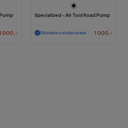
B Pump
Specialized -
Air Tool Road Pump
1 000,-
1 000,-
Skladem u dodavatele