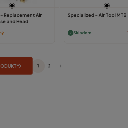
 -
Replacement Air
Specialized -
Air Tool MT
ose and Head
ný
Skladem
RODUKTY
1
2