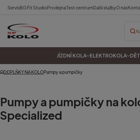
Servis
BG Fit Studio
Prodejna
Test centrum
Další služby
O nás
Kont
JÍZDNÍ KOLA
ELEKTROKOLA
DĚT
DOPLŇKY NA KOLO
Pumpy a pumpičky
Pumpy a pumpičky na kol
Specialized