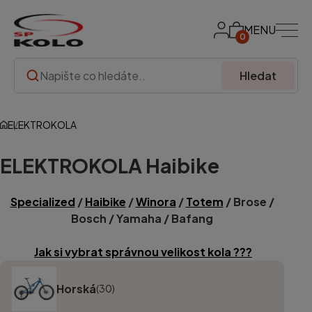
MENU
0
Hledat
ELEKTROKOLA
ELEKTROKOLA Haibike
Specialized
/
Haibike
/
Winora
/
Totem
/ Brose /
Bosch / Yamaha / Bafang
Jak si vybrat správnou velikost kola ???
Horská
(30)