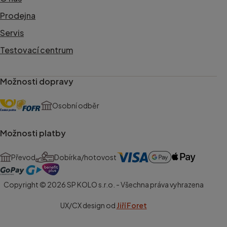
Prodejna
Servis
Testovací centrum
Možnosti dopravy
Osobní odběr
Možnosti platby
Převod
Dobírka/hotovost
Copyright © 2026 SP KOLO s.r.o. - Všechna práva vyhrazena
UX/CX design od
Jiří Foret