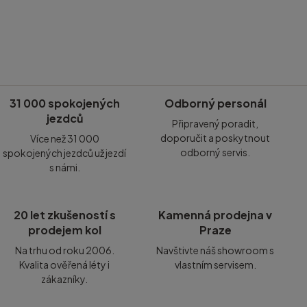
31 000 spokojených
Odborný personál
jezdců
Připravený poradit,
doporučit a poskytnout
Více než 31 000
odborný servis.
spokojených jezdců už jezdí
s námi.
20 let zkušeností s
Kamenná prodejna v
prodejem kol
Praze
Na trhu od roku 2006.
Navštivte náš showroom s
Kvalita ověřená léty i
vlastním servisem.
zákazníky.