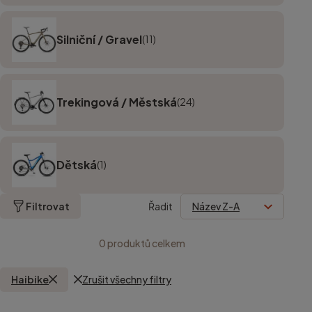
Silniční / Gravel
(11)
Trekingová / Městská
(24)
Dětská
(1)
Filtrovat
Řadit
0
produktů celkem
Haibike
Zrušit všechny filtry