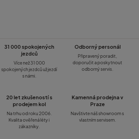
31 000 spokojených
Odborný personál
jezdců
Připravený poradit,
doporučit a poskytnout
Více než 31 000
odborný servis.
spokojených jezdců už jezdí
s námi.
20 let zkušeností s
Kamenná prodejna v
prodejem kol
Praze
Na trhu od roku 2006.
Navštivte náš showroom s
Kvalita ověřená léty i
vlastním servisem.
zákazníky.