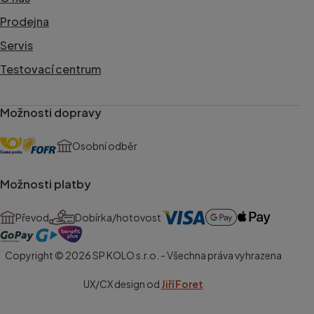
Prodejna
Servis
Testovací centrum
Možnosti dopravy
Osobní odběr
Možnosti platby
Převod
Dobírka/hotovost
Copyright © 2026 SP KOLO s.r.o. - Všechna práva vyhrazena
UX/CX design od
Jiří Foret