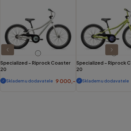
Specialized -
Riprock Coaster
Specialized -
Riprock 
20
20
9 000,-
Skladem u dodavatele
Skladem u dodavatele