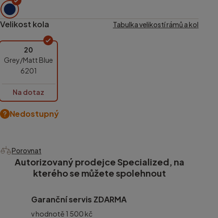
Velikost kola
Tabulka velikostí rámů a kol
20
Grey/Matt Blue
6201
Na dotaz
Nedostupný
Porovnat
Autorizovaný prodejce Specialized, na
kterého se můžete spolehnout
Garanční servis ZDARMA
v hodnotě 1 500 kč