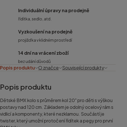
Individuální úpravy na prodejně
řídítka, sedlo, atd.
Vyzkoušení na prodejně
projižďka v klidném prostředí
14 dní na vrácení zboží
bez udání důvodů
Popis produktu
O značce
Související produkty
Popis produktu
Dětské BMX kolo s průměrem kol 20" pro děti s výškou
postavy nad 120 cm. Základem je odolný ocelový rám s
vidlicí a komponenty, které nezklamou. Součástí je
twister, který umožní protočení řídítek a pegy pro první