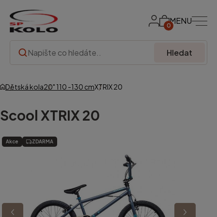
MENU
0
Hledat
Dětská kola
20" 110 -130 cm
XTRIX 20
Scool
XTRIX 20
Akce
ZDARMA