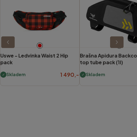
Uswe -
Ledvinka Waist 2 Hip
Brašna Apidura Backc
pack
top tube pack (1l)
1 490,-
Skladem
Skladem