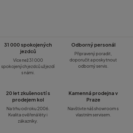
31 000 spokojených
Odborný personál
jezdců
Připravený poradit,
doporučit a poskytnout
Více než 31 000
odborný servis.
spokojených jezdců už jezdí
s námi.
20 let zkušeností s
Kamenná prodejna v
prodejem kol
Praze
Na trhu od roku 2006.
Navštivte náš showroom s
Kvalita ověřená léty i
vlastním servisem.
zákazníky.