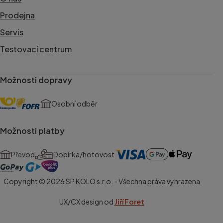
Prodejna
Servis
Testovací centrum
Možnosti dopravy
Osobní odběr
Možnosti platby
Převod
Dobírka/hotovost
Copyright © 2026 SP KOLO s.r.o. - Všechna práva vyhrazena
UX/CX design od
Jiří Foret