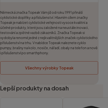
Německá značka Topeak Vám již od roku 1991 přináší
cyklistické doplňky a příslušenství. Hlavním cílem značky
Topeak je nabízet cyklistické veřejnosti vysoce kvalitní a
účelné produkty, které jsou založené na neustále inovaci,
testování a zpětné vazbě zákazníků. Značka Topeak si
vydobyla renomé jedné z nejkvalitnějších značek cyklistického
příslušenství na trhu. V nabídce Topeak naleznete cyklo
pumpy, brašny na kolo, nosiče, nářadí, obaly na telefon a nově
i příslušenství po smarthphony.
Všechny výrobky Topeak
Lepší produkty na dosah