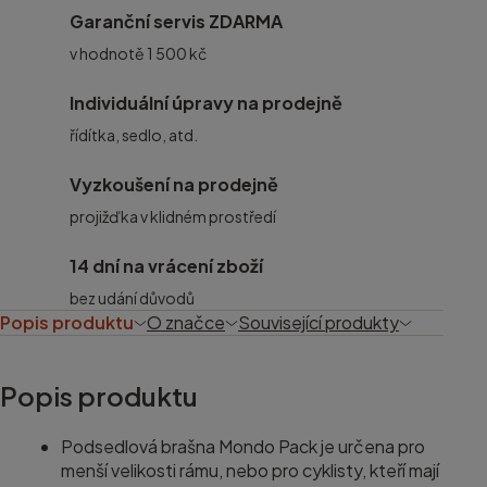
Garanční servis ZDARMA
v hodnotě 1 500 kč
Individuální úpravy na prodejně
řídítka, sedlo, atd.
Vyzkoušení na prodejně
projižďka v klidném prostředí
14 dní na vrácení zboží
bez udání důvodů
Popis produktu
O značce
Související produkty
Popis produktu
Podsedlová brašna Mondo Pack je určena pro
menší velikosti rámu, nebo pro cyklisty, kteří mají