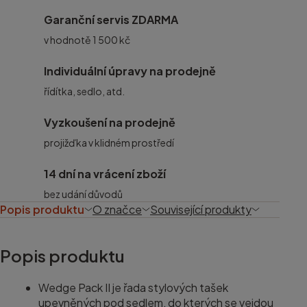
Garanční servis ZDARMA
v hodnotě 1 500 kč
Individuální úpravy na prodejně
řídítka, sedlo, atd.
Vyzkoušení na prodejně
projižďka v klidném prostředí
14 dní na vrácení zboží
bez udání důvodů
Popis produktu
O značce
Související produkty
Popis produktu
Wedge Pack II je řada stylových tašek
upevněných pod sedlem, do kterých se vejdou