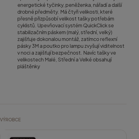
energetické tyčinky, peněženka, nářadí a další
drobné předměty. Má čtyři velikosti, které
přesně přizpůsobí velikost tašky potřebám
cyklistů. Upevňovací systém QuickClick se
stabilizačním páskem (malý, střední, velký)
zajišťuje dokonalou montáž, zatímco reflexní
pásky 3M a poutko pro lampu zvyšují viditelnost
v noci a zajišťují bezpečnost. Navíc tašky ve
velikostech Malé, Střední a Velké obsahují
pláštěnky
VÝROBCE