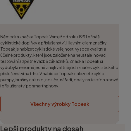
Německá značka Topeak Vám již od roku 1991 přináší
cyklistické doplňky a příslušenství. Hlavním cílem značky
Topeak je nabízet cyklistické veřejnosti vysoce kvalitní a
účelné produkty, které jsou založené na neustále inovaci,
testování a zpětné vazbě zákazníků. Značka Topeak si
vydobyla renomé jedné z nejkvalitnějších značek cyklistického
příslušenství na trhu. V nabídce Topeak naleznete cyklo
pumpy, brašny na kolo, nosiče, nářadí, obaly na telefon a nově
i příslušenství po smarthphony.
Všechny výrobky Topeak
Lepší produkty na dosah