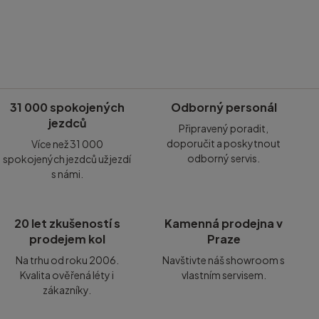
31 000 spokojených
Odborný personál
jezdců
Připravený poradit,
doporučit a poskytnout
Více než 31 000
odborný servis.
spokojených jezdců už jezdí
s námi.
20 let zkušeností s
Kamenná prodejna v
prodejem kol
Praze
Na trhu od roku 2006.
Navštivte náš showroom s
Kvalita ověřená léty i
vlastním servisem.
zákazníky.