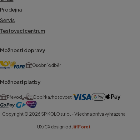
Prodejna
Servis
Testovací centrum
Možnosti dopravy
Osobní odběr
Možnosti platby
Převod
Dobírka/hotovost
Copyright © 2026 SP KOLO s.r.o. - Všechna práva vyhrazena
UX/CX design od
Jiří Foret