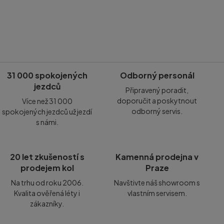
31 000 spokojených
Odborný personál
jezdců
Připravený poradit,
doporučit a poskytnout
Více než 31 000
odborný servis.
spokojených jezdců už jezdí
s námi.
20 let zkušeností s
Kamenná prodejna v
prodejem kol
Praze
Na trhu od roku 2006.
Navštivte náš showroom s
Kvalita ověřená léty i
vlastním servisem.
zákazníky.