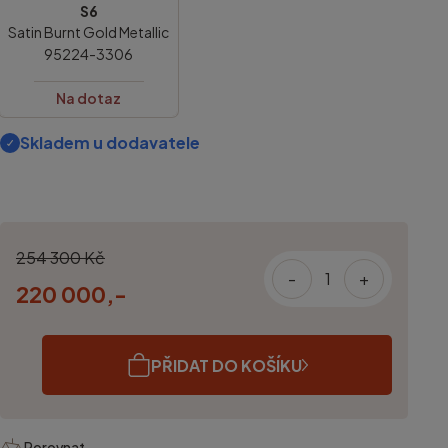
S6
Satin Burnt Gold Metallic
95224-3306
Na dotaz
Skladem u dodavatele
254 300 Kč
-
+
220 000,-
PŘIDAT DO KOŠÍKU
Porovnat