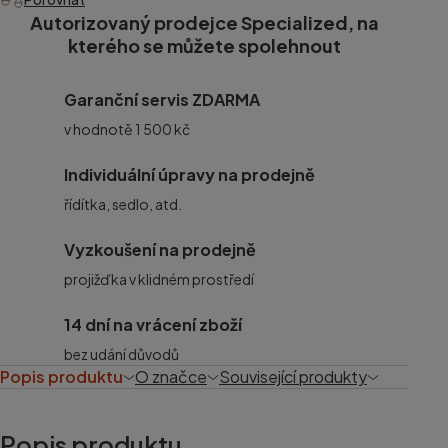
Autorizovaný prodejce Specialized, na
kterého se můžete spolehnout
Garanční servis ZDARMA
v hodnotě 1 500 kč
Individuální úpravy na prodejně
řídítka, sedlo, atd.
Vyzkoušení na prodejně
projižďka v klidném prostředí
14 dní na vrácení zboží
bez udání důvodů
Popis produktu
O značce
Související produkty
Popis produktu