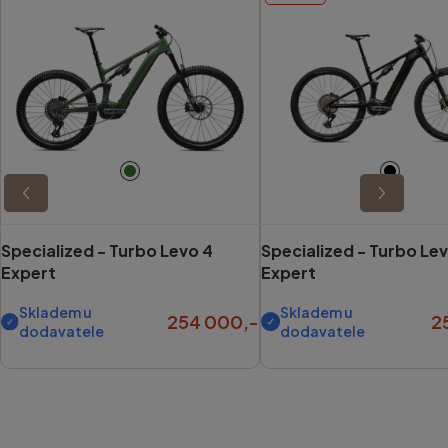
Specialized -
Turbo Levo 4
Specialized -
Turbo Lev
Expert
Expert
Skladem u
Skladem u
254 000,-
2
dodavatele
dodavatele