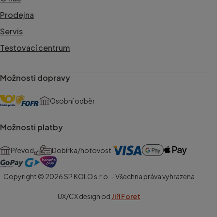
Prodejna
Servis
Testovací centrum
Možnosti dopravy
Osobní odběr
Možnosti platby
Převod
Dobírka/hotovost
Copyright © 2026 SP KOLO s.r.o. - Všechna práva vyhrazena
UX/CX design od
Jiří Foret