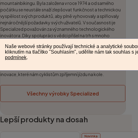
mountainbikingu. Byla založena v roce 1974 a od samého
počátku se neustále snaží zlepšovat funkčnost a technickou
vyspělost svých produktů, aby plně vyhovovaly a splňovaly
nejnáročnější požadavky svých uživatelů. V současnosti je
Specialized považován za významného technologického
inovátora. Díky spolupráci s vědci přišel na trh s mnoho
revolučními novinkami mezi které řadíme například systém
tlumení Brain či Body Geometry – patentovanou technologii
navrženou tak, aby zvyšovala výkonnost cyklisty při zachování
jeho pohodlí a zároveň snižovala únavu svalového aparátu.
Specialized se neustále rozvíjí a my se tak můžeme těšit na další
inovace, které nám cyklistům zpříjemní jízdu na kole.
Všechny výrobky Specialized
Lepší produkty na dosah
Novinka