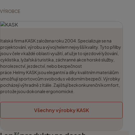
VÝROBCE
Italská firma KASK založena roku 2004. Specializuje se na
projektování, výrobu a vývoj helem nejvyšší kvality. Tyto přilby
jsou v čele v každé oblasti využití, ať už je to sjezdové lyžování,
cyklistika, lyžařská turistika, záchranné akce horské služby,
horolezectví, jezdectví, nebo bezpečnost
práce.Helmy KASK jsou elegantní a díky kvalitním materiálům
umožňují sportovcům svobodu s vědomím bezpečí. Výrobky
pocházejí výhradně z Itálie. Zajišťují bezkonkurenční komfort,
protože jsou dokonale ergonomické.
Všechny výrobky KASK