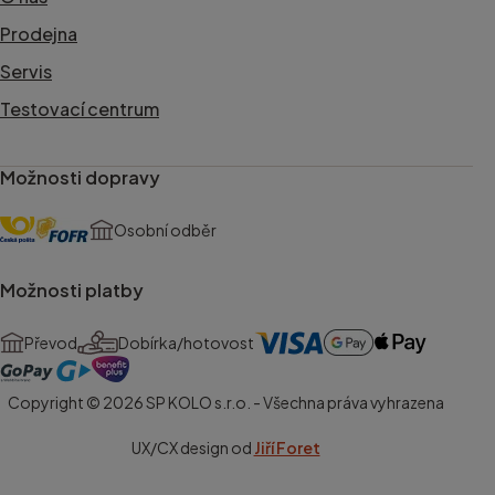
Prodejna
Servis
Testovací centrum
Možnosti dopravy
Osobní odběr
Možnosti platby
Převod
Dobírka/hotovost
Copyright © 2026 SP KOLO s.r.o. - Všechna práva vyhrazena
UX/CX design od
Jiří Foret