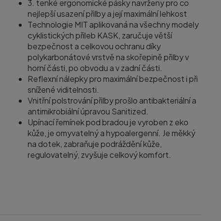
3. tenké ergonomické pásky navrženy pro co
nejlepší usazení přilby a její maximální lehkost
Technologie MIT aplikovaná na všechny modely
cyklistických přileb KASK, zaručuje větší
bezpečnost a celkovou ochranu díky
polykarbonátové vrstvě na skořepině přilby v
horní části, po obvodu a v zadní části.
Reflexní nálepky pro maximální bezpečnost i při
snížené viditelnosti.
Vnitřní polstrování přilby prošlo antibakteriální a
antimikrobiální úpravou Sanitized.
Upínací řemínek pod bradou je vyroben z eko
kůže, je omyvatelný a hypoalergenní. Je měkký
na dotek, zabraňuje podráždění kůže,
regulovatelný, zvyšuje celkový komfort.