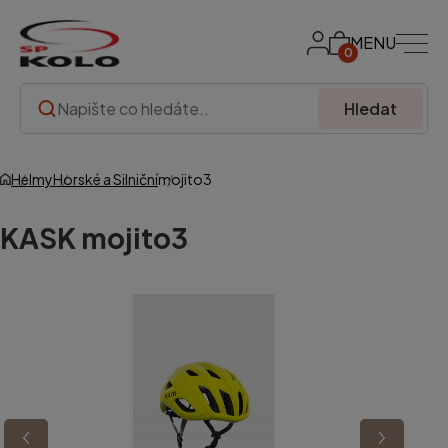
MENU
0
Hledat
Helmy
Horské a Silniční
mojito3
KASK
mojito3