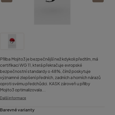
Přilba Mojito3 je bezpečnější než kdykoli předtím, má
certifikaci WG 11, která překračuje evropské
bezpečnostní standardy o 48%, čímž poskytuje
významné zlepšení předních, zadních a horních nárazů
oproti svému předchůdci. KASK zároveň u přilby
Mojito3 optimalizovala...
Další informace
Barevné varianty