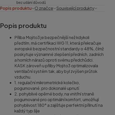
bez udání důvodů
Popis produktu
O značce
Související produkty
Popis produktu
Přilba Mojito3 je bezpečnější než kdykoli
předtím, má certifikaci WG 11, která překračuje
evropské bezpečnostní standardy o 48%, čímž
poskytuje významné zlepšení předních, zadních
a horních nárazů oproti svému předchůdci.
KASK zároveň u přilby Mojito3 optimalizovala
ventilační systém tak, aby byl zvýšen průtok
vzduchu.
1. regulační mikrometrické kolečko,
pogumované, pro dokonalé upnutí
2. pohyblivé opěrné body, na vnitřní straně
pogumované pro optimální komfort, umožňují
pohyblivost 180° a zajišťuje perfektní přilnutí na
každý typ šíje