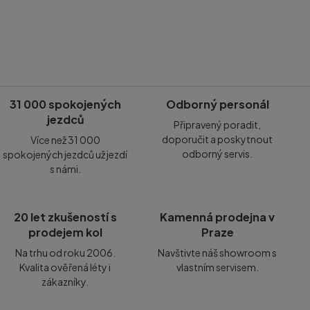
31 000 spokojených
Odborný personál
jezdců
Připravený poradit,
doporučit a poskytnout
Více než 31 000
odborný servis.
spokojených jezdců už jezdí
s námi.
20 let zkušeností s
Kamenná prodejna v
prodejem kol
Praze
Na trhu od roku 2006.
Navštivte náš showroom s
Kvalita ověřená léty i
vlastním servisem.
zákazníky.