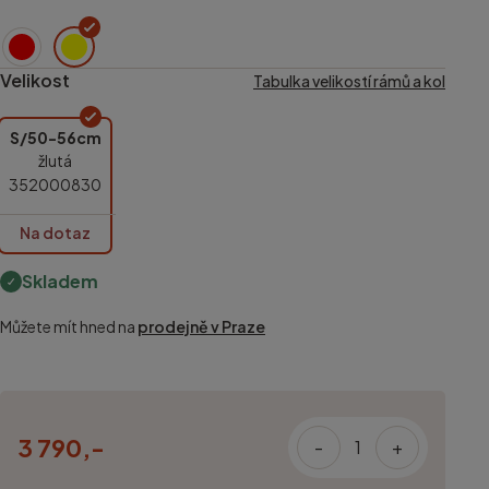
Velikost
Tabulka velikostí rámů a kol
S/50-56cm
žlutá
352000830
Na dotaz
Skladem
Můžete mít hned na
prodejně v Praze
3 790,-
-
+