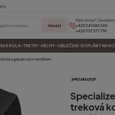
akty
Máte dotaz? Zavolejte 
Hledat
+420 241 080 340
+420 737 377 739
SKÁ KOLA
TRETRY
HELMY
OBLEČENÍ
DOPLŇKY NA K
vá kola s galuskovým ventilkem
Specializ
treková k