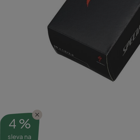
4 %
sleva na