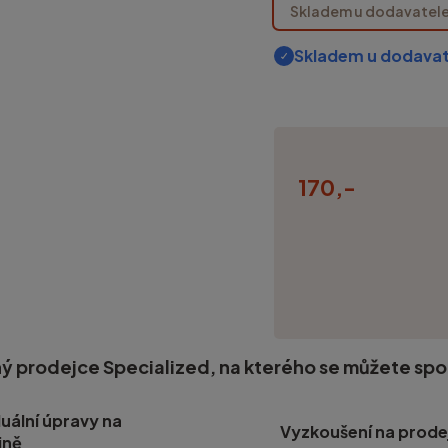
Skladem u dodavatel
Skladem u dodavat
170,-
ý prodejce Specialized, na kterého se můžete sp
duální úpravy na
Vyzkoušení na prode
jně