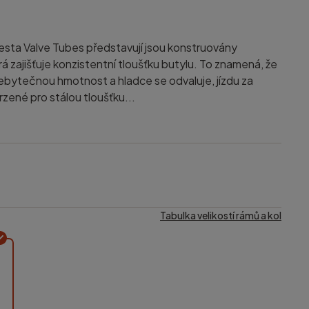
sta Valve Tubes představují jsou konstruovány
á zajišťuje konzistentní tloušťku butylu. To znamená, že
ebytečnou hmotnost a hladce se odvaluje, jízdu za
vrzené pro stálou tloušťku...
Tabulka velikostí rámů a kol