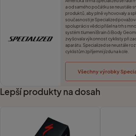
Americká firma Specialized se řadí 
a od samého počátku se neustále sn
produktů, aby plně vyhovovaly a spl
současnosti je Specialized považo
spolupráci s vědci přišel na trh s m
systém tlumení Brain či Body Geom
zvyšovala výkonnost cyklisty při za
aparátu. Specialized se neustále roz
cyklistům zpříjemní jízdu na kole.
Všechny výrobky Specia
Lepší produkty na dosah