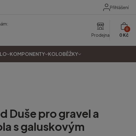
Přihlášení
nám:
0
Prodejna
0 Kč
OLO
KOMPONENTY
KOLOBĚŽKY
ed
Duše pro gravel a
ola s galuskovým