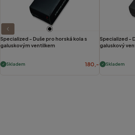
Specialized -
Duše pro horská kola s
Specialized -
galuskovým ventilkem
galuskový vent
180,-
Skladem
Skladem