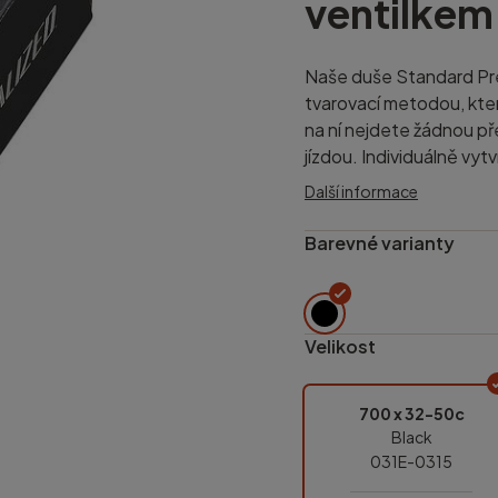
ventilkem
Naše duše Standard Pre
tvarovací metodou, kter
na ní nejdete žádnou př
jízdou. Individuálně vyt
Další informace
Barevné varianty
Velikost
700 x 32-50c
Black
031E-0315