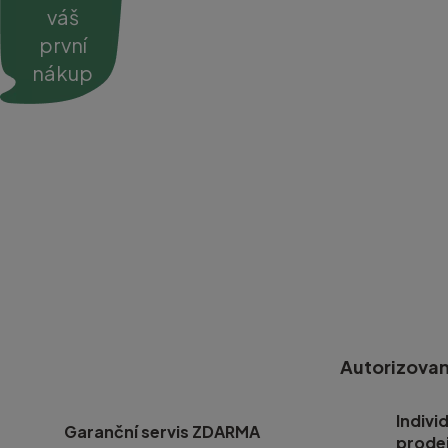
váš
první
nákup
Autorizovan
Indivi
Garanční servis ZDARMA
prode