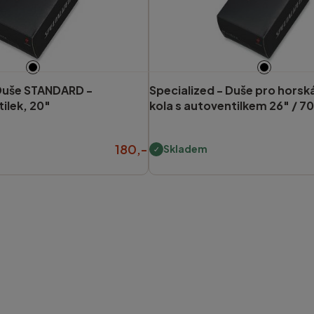
Duše STANDARD -
Specialized -
Duše pro horská
ilek, 20"
kola s autoventilkem 26" / 7
180,-
Skladem