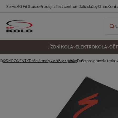
Servis
BG Fit Studio
Prodejna
Test centrum
Další služby
O nás
Kont
JÍZDNÍ KOLA
ELEKTROKOLA
DĚT
KOMPONENTY
Duše / tmely / vložky / pásky
Duše pro gravel a treko