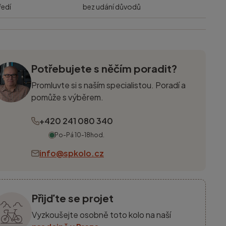
ředí
bez udání důvodů
Potřebujete s něčím poradit?
Promluvte si s naším specialistou. Poradí a
pomůže s výběrem.
+420 241 080 340
Po-Pá 10-18hod.
info@spkolo.cz
Přijďte se projet
Vyzkoušejte osobně toto kolo na naší