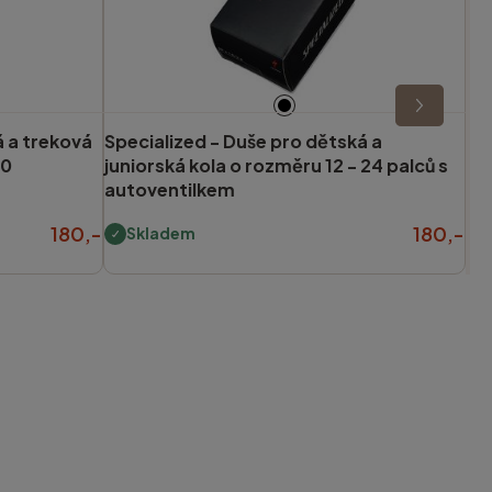
 a treková
Specialized -
Duše pro dětská a
00
juniorská kola o rozměru 12 - 24 palců s
autoventilkem
180,-
180,-
Skladem