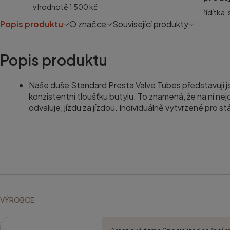
v hodnotě 1 500 kč
řídítka,
Popis produktu
O značce
Související produkty
Popis produktu
Naše duše Standard Presta Valve Tubes představují j
konzistentní tloušťku butylu. To znamená, že na ní 
odvaluje, jízdu za jízdou. Individuálně vytvrzené pro st
VÝROBCE