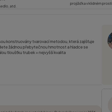
projižďka v klidném prost
 sedlo, atd.
sou konstruovány tvarovací metodou, která zajišťuje
nejdete žádnou přebytečnou hmotnost a hladce se
álou tloušťku trubek = nejvyšší kvalita