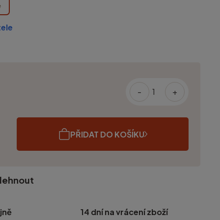
e
ele
-
+
PŘIDAT DO KOŠÍKU
olehnout
jně
14 dní na vrácení zboží