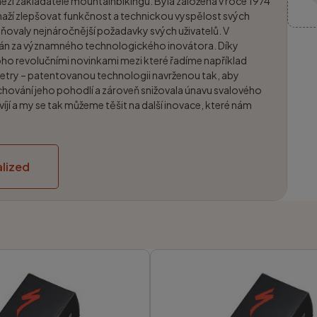
mezi zakladatele mountainbikingu. Byla založena v roce 1974
aží zlepšovat funkčnost a technickou vyspělost svých
ňovaly nejnáročnější požadavky svých uživatelů. V
ván za významného technologického inovátora. Díky
noho revolučními novinkami mezi které řadíme například
etry – patentovanou technologii navrženou tak, aby
chování jeho pohodlí a zároveň snižovala únavu svalového
víjí a my se tak můžeme těšit na další inovace, které nám
lized