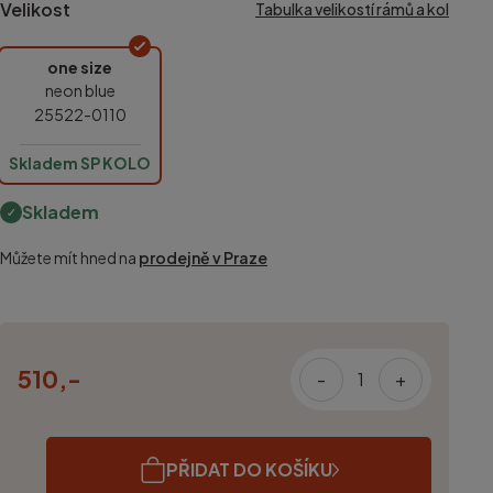
Velikost
Tabulka velikostí rámů a kol
one size
neon blue
25522-0110
Skladem SP KOLO
Skladem
Můžete mít hned na
prodejně v Praze
510,-
-
+
PŘIDAT DO KOŠÍKU