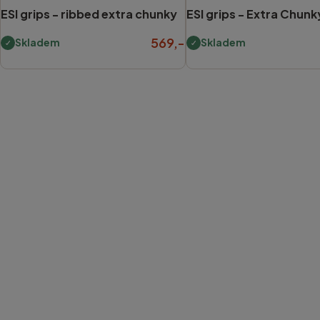
ESI grips -
ribbed extra chunky
ESI grips -
Extra Chunk
569,-
Skladem
Skladem