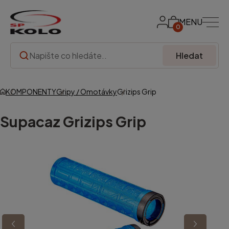
MENU
0
Hledat
KOMPONENTY
Gripy / Omotávky
Grizips Grip
Supacaz
Grizips Grip