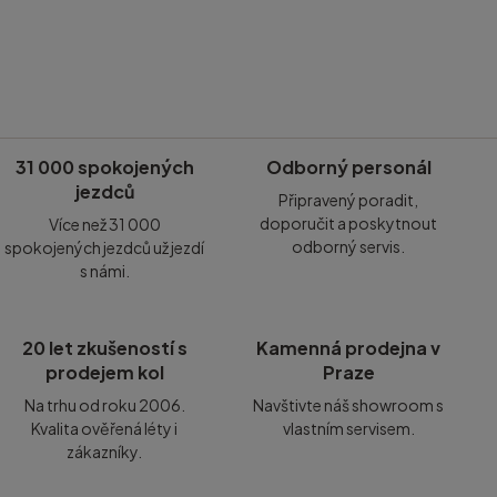
31 000 spokojených
Odborný personál
jezdců
Připravený poradit,
doporučit a poskytnout
Více než 31 000
odborný servis.
spokojených jezdců už jezdí
s námi.
20 let zkušeností s
Kamenná prodejna v
prodejem kol
Praze
Na trhu od roku 2006.
Navštivte náš showroom s
Kvalita ověřená léty i
vlastním servisem.
zákazníky.