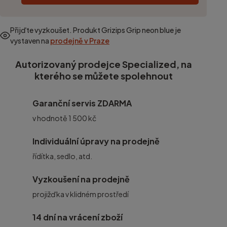
Přijďte vyzkoušet. Produkt
Grizips Grip neon blue
je
vystaven na
prodejně v Praze
Autorizovaný prodejce Specialized, na
kterého se můžete spolehnout
Garanční servis ZDARMA
v hodnotě 1 500 kč
Individuální úpravy na prodejně
řídítka, sedlo, atd.
Vyzkoušení na prodejně
projižďka v klidném prostředí
14 dní na vrácení zboží