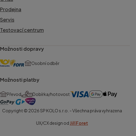
Prodejna
Servis
Testovací centrum
Možnosti dopravy
Osobní odběr
Možnosti platby
Převod
Dobírka/hotovost
Copyright © 2026 SP KOLO s.r.o. - Všechna práva vyhrazena
UX/CX design od
Jiří Foret