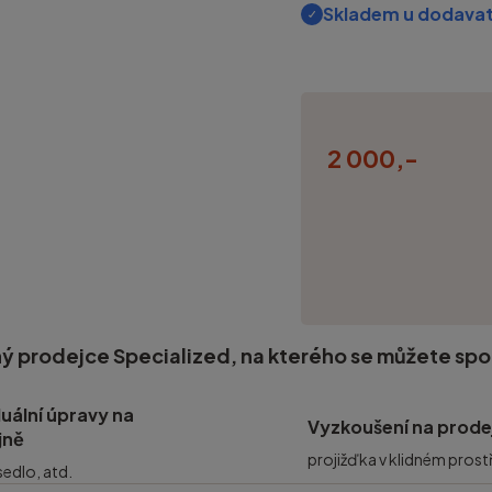
Skladem u dodavat
2 000,-
ý prodejce Specialized, na kterého se můžete sp
duální úpravy na
Vyzkoušení na prode
jně
projižďka v klidném prost
 sedlo, atd.