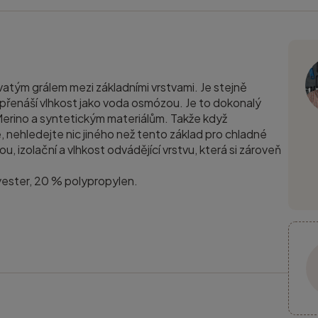
atým grálem mezi základními vrstvami. Je stejně
 přenáší vlhkost jako voda osmózou. Je to dokonalý
Merino a syntetickým materiálům. Takže když
 nehledejte nic jiného než tento základ pro chladné
, izolační a vlhkost odvádějící vrstvu, která si zároveň
lyester, 20 % polypropylen.