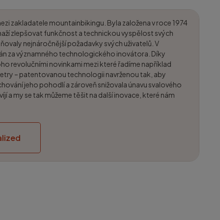
mezi zakladatele mountainbikingu. Byla založena v roce 1974
aží zlepšovat funkčnost a technickou vyspělost svých
ňovaly nejnáročnější požadavky svých uživatelů. V
ván za významného technologického inovátora. Díky
noho revolučními novinkami mezi které řadíme například
etry – patentovanou technologii navrženou tak, aby
chování jeho pohodlí a zároveň snižovala únavu svalového
víjí a my se tak můžeme těšit na další inovace, které nám
lized