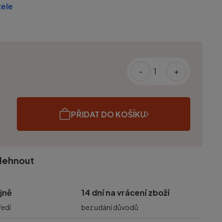
ele
-
+
PŘIDAT DO KOŠÍKU
olehnout
jně
14 dní na vrácení zboží
ředí
bez udání důvodů