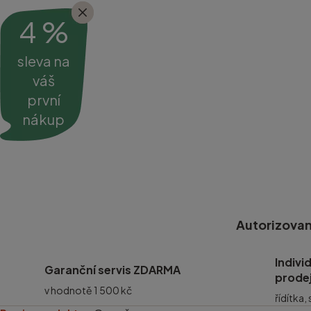
4 %
sleva na
váš
první
nákup
Autorizovan
Indivi
Garanční servis ZDARMA
prode
v hodnotě 1 500 kč
řídítka,