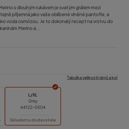
Merino s dlouhým rukávem je svatým grálem mezi
stejně příjemná jako vaše oblíbené vlněné pantofle, a
jako voda osmózou. Je to dokonalý recept na vrstvu do
kaninám Merino a...
Tabulka velikostí rámů a kol
L/XL
Grey
64122-0504
e
Skladem u dodavatele