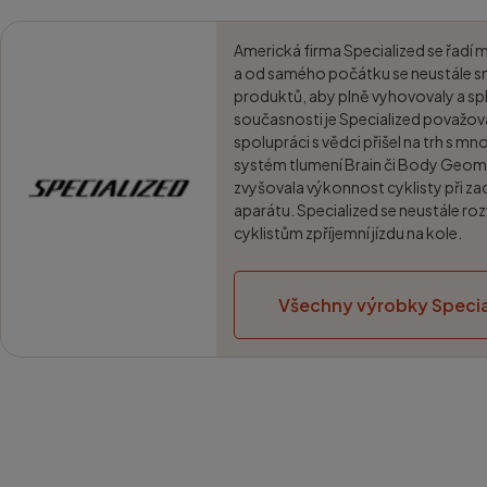
Americká firma Specialized se řadí 
a od samého počátku se neustále sn
produktů, aby plně vyhovovaly a spl
současnosti je Specialized považo
spolupráci s vědci přišel na trh s m
systém tlumení Brain či Body Geom
zvyšovala výkonnost cyklisty při za
aparátu. Specialized se neustále roz
cyklistům zpříjemní jízdu na kole.
Všechny výrobky Specia