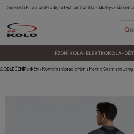
Servis
BG Fit Studio
Prodejna
Test centrum
Další služby
O nás
Kont
JÍZDNÍ KOLA
ELEKTROKOLA
DĚT
OBLEČENÍ
Funkční / Kompresní prádlo
Men's Merino Seamless Long 