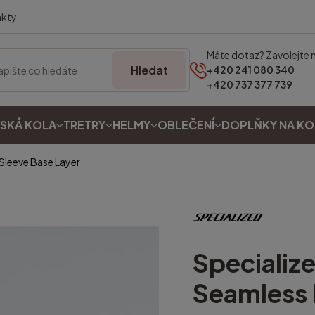
akty
Máte dotaz? Zavolejte 
Hledat
+420 241 080 340
+420 737 377 739
SKÁ KOLA
TRETRY
HELMY
OBLEČENÍ
DOPLŇKY NA K
Sleeve Base Layer
Specializ
Seamless 