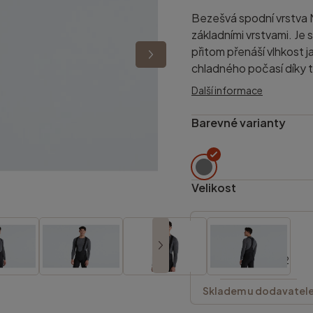
Bezešvá spodní vrstva 
základními vrstvami. Je 
přitom přenáší vlhkost 
chladného počasí díky t
Další informace
Barevné varianty
Velikost
S/M
Grey
64122-0502
Skladem u dodavatel