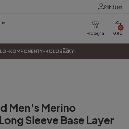
Přihlášení
nám:
0
Prodejna
0 Kč
OLO
KOMPONENTY
KOLOBĚŽKY
ed
Men's Merino
Long Sleeve Base Layer