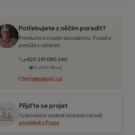
Potřebujete s něčím poradit?
Promluvte si s naším specialistou. Poradí a
pomůže s výběrem.
+420 241 080 340
Po-Pá 10-18hod.
info@spkolo.cz
Přijďte se projet
Vyzkoušejte osobně toto kolo na naší
prodejně v Praze