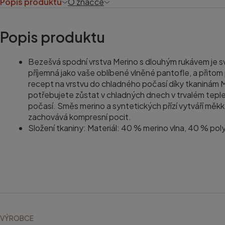
Popis produktu
O značce
Popis produktu
Bezešvá spodní vrstva Merino s dlouhým rukávem je sv
příjemná jako vaše oblíbené vlněné pantofle, a přitom
recept na vrstvu do chladného počasí díky tkaninám 
potřebujete zůstat v chladných dnech v trvalém teple,
počasí. Směs merino a syntetických přízí vytváří měkkou
zachovává kompresní pocit.
Složení tkaniny: Materiál: 40 % merino vlna, 40 % po
VÝROBCE