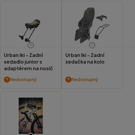
?
?
Urban Iki -
Zadní
Urban Iki -
Zadní
sedadlo junior s
sedačka na kolo
adaptérem na nosič
Nedostupný
Nedostupný