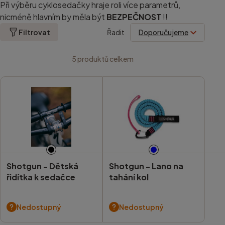
Při výběru cyklosedačky hraje roli více parametrů,
nicméně hlavním by měla být
BEZPEČNOST
!!
Filtrovat
Řadit
5
produktů celkem
Shotgun -
Dětská
Shotgun -
Lano na
řidítka k sedačce
tahání kol
Nedostupný
Nedostupný