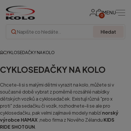
MENU
0
Hledat
CYKLOSEDAČKY NA KOLO
CYKLOSEDAČKY NA KOLO
Chcete-li si s malými dětmi vyrazit na kolo, můžete si v
současné době vybrat z poměrně rozsáhlé nabídky
dětských vozíků a cyklosedaček. Existují různá "pro x
proti" zda sedačku či vozík, rozhodnete-li se ale pro
cyklosedačku, pak velmi zajímavé modely nabízí
norský
výrobce HAMAX
,nebo firma z Nového Zélandu
KIDS
RIDE SHOTGUN
.