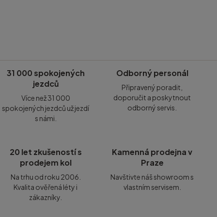
31 000 spokojených
Odborný personál
jezdců
Připravený poradit,
doporučit a poskytnout
Více než 31 000
odborný servis.
spokojených jezdců už jezdí
s námi.
20 let zkušeností s
Kamenná prodejna v
prodejem kol
Praze
Na trhu od roku 2006.
Navštivte náš showroom s
Kvalita ověřená léty i
vlastním servisem.
zákazníky.