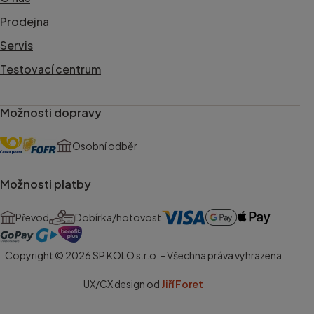
Prodejna
Servis
Testovací centrum
Možnosti dopravy
Osobní odběr
Možnosti platby
Převod
Dobírka/hotovost
Copyright © 2026 SP KOLO s.r.o. - Všechna práva vyhrazena
UX/CX design od
Jiří Foret