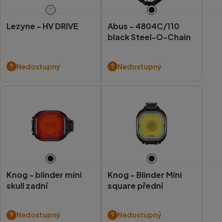
?
Lezyne -
HV DRIVE
Abus -
4804C/110
black Steel-O-Chain
Nedostupný
Nedostupný
Knog -
blinder mini
Knog -
Blinder Mini
skull zadní
square přední
Nedostupný
Nedostupný