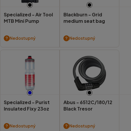
Specialized -
Air Tool
Blackburn -
Grid
MTB Mini Pump
medium seat bag
Nedostupný
Nedostupný
Specialized -
Purist
Abus -
6512C/180/12
Insulated Fixy 23oz
Black Tresor
Nedostupný
Nedostupný