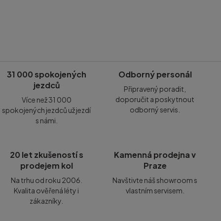
31 000 spokojených
Odborný personál
jezdců
Připravený poradit,
doporučit a poskytnout
Více než 31 000
odborný servis.
spokojených jezdců už jezdí
s námi.
20 let zkušeností s
Kamenná prodejna v
prodejem kol
Praze
Na trhu od roku 2006.
Navštivte náš showroom s
Kvalita ověřená léty i
vlastním servisem.
zákazníky.