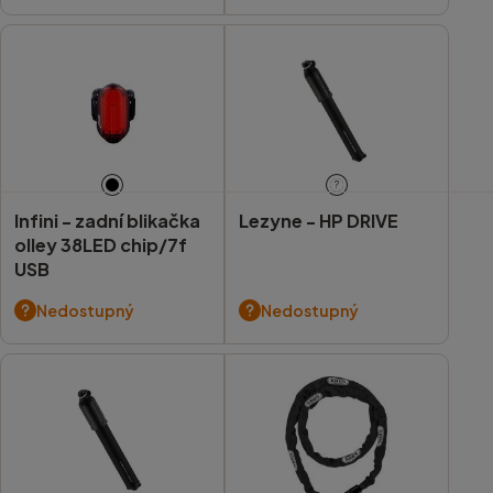
?
Infini -
zadní blikačka
Lezyne -
HP DRIVE
olley 38LED chip/7f
USB
Nedostupný
Nedostupný