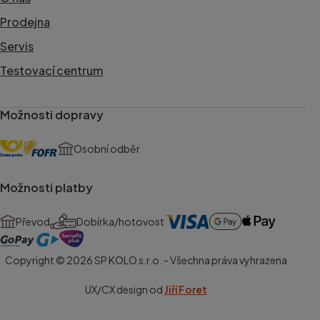
Prodejna
Servis
Testovací centrum
Možnosti dopravy
Osobní odběr
Možnosti platby
Převod
Dobírka/hotovost
Copyright © 2026 SP KOLO s.r.o. - Všechna práva vyhrazena
UX/CX design od
Jiří Foret