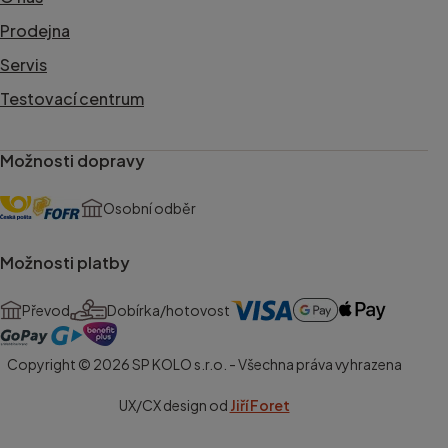
Prodejna
Servis
Testovací centrum
Možnosti dopravy
Osobní odběr
Možnosti platby
Převod
Dobírka/hotovost
Copyright © 2026 SP KOLO s.r.o. - Všechna práva vyhrazena
UX/CX design od
Jiří Foret