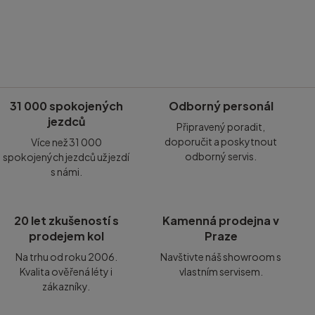
31 000 spokojených
Odborný personál
jezdců
Připravený poradit,
doporučit a poskytnout
Více než 31 000
odborný servis.
spokojených jezdců už jezdí
s námi.
20 let zkušeností s
Kamenná prodejna v
prodejem kol
Praze
Na trhu od roku 2006.
Navštivte náš showroom s
Kvalita ověřená léty i
vlastním servisem.
zákazníky.