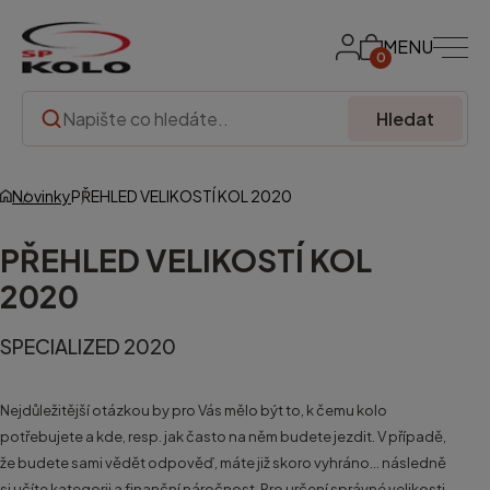
MENU
0
Hledat
Novinky
PŘEHLED VELIKOSTÍ KOL 2020
PŘEHLED VELIKOSTÍ KOL
2020
SPECIALIZED 2020
Nejdůležitější otázkou by pro Vás mělo být to, k čemu kolo
potřebujete a kde, resp. jak často na něm budete jezdit. V případě,
že budete sami vědět odpověď, máte již skoro vyhráno... následně
si učíte kategorii a finanční náročnost. Pro určení správné velikosti