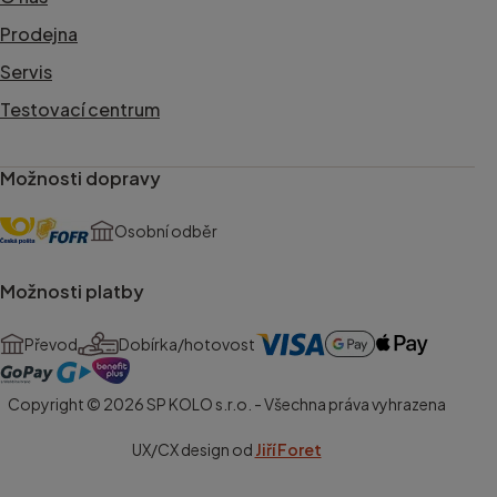
Prodejna
Servis
Testovací centrum
Možnosti dopravy
Osobní odběr
Možnosti platby
Převod
Dobírka/hotovost
Copyright © 2026 SP KOLO s.r.o. - Všechna práva vyhrazena
UX/CX design od
Jiří Foret