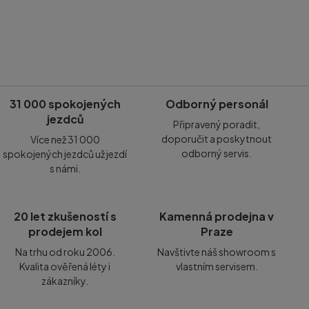
31 000 spokojených
Odborný personál
jezdců
Připravený poradit,
doporučit a poskytnout
Více než 31 000
odborný servis.
spokojených jezdců už jezdí
s námi.
20 let zkušeností s
Kamenná prodejna v
prodejem kol
Praze
Na trhu od roku 2006.
Navštivte náš showroom s
Kvalita ověřená léty i
vlastním servisem.
zákazníky.