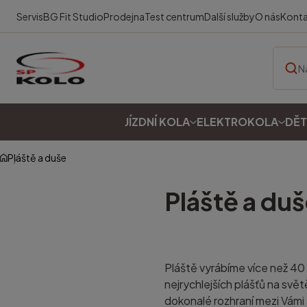
Servis
BG Fit Studio
Prodejna
Test centrum
Další služby
O nás
Kont
JÍZDNÍ KOLA
ELEKTROKOLA
DĚT
Pláště a duše
Pláště a du
Pláště vyrábíme více než 40 
nejrychlejších plášťů na svět
dokonalé rozhraní mezi Vámi a 