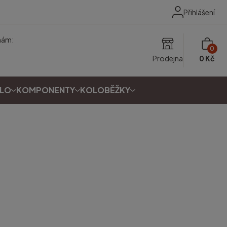
Přihlášení
nám:
0
Prodejna
0 Kč
OLO
KOMPONENTY
KOLOBĚŽKY