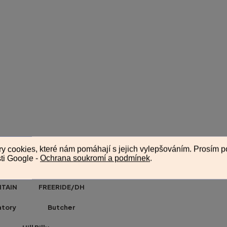
AIN FREERIDE/DH
gatory Butcher