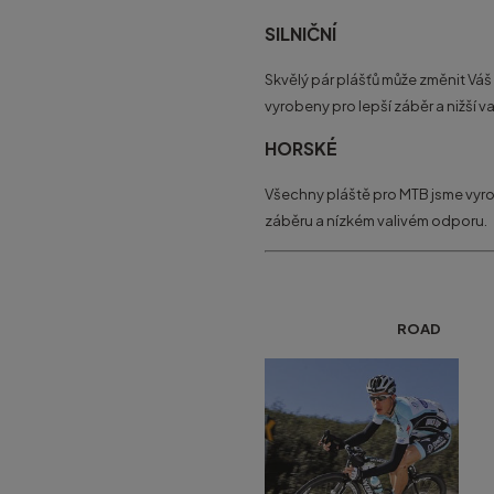
SILNIČNÍ
Skvělý pár plášťů může změnit Váš p
vyrobeny pro lepší záběr a nižší v
HORSKÉ
Všechny pláště pro MTB jsme vyrobi
záběru a nízkém valivém odporu.
ROAD