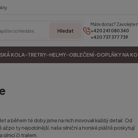
akty
Máte dotaz? Zavolejte 
Hledat
+420 241 080 340
+420 737 377 739
SKÁ KOLA
TRETRY
HELMY
OBLEČENÍ
DOPLŇKY NA K
še
let a během té doby jsme na nich inovovali každý detail. Od
ě až po ty nejodolnější, naše silniční a horské pláště poskytují
silnicí či trailem.