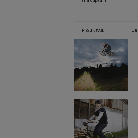
The captain Hil
Storm 
MOUNTAIL URBAN /