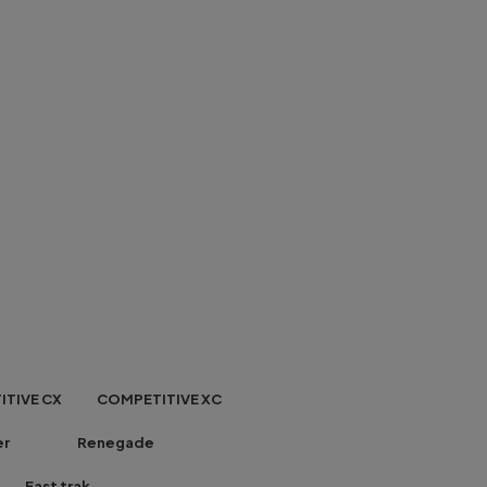
VE CX COMPETITIVE XC
gger Renegade
 trak