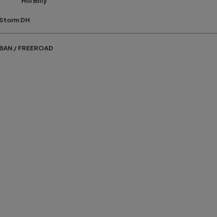
l Billy
DH
 FREEROAD