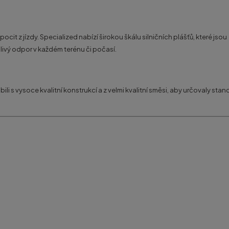
ocit z jízdy. Specialized nabízí širokou škálu silničních plášťů, které jsou
alivý odpor v každém terénu či počasí.
li s vysoce kvalitní konstrukcí a z velmi kvalitní směsi, aby určovaly stan