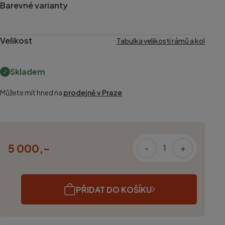
Barevné varianty
Velikost
Tabulka velikostí rámů a kol
Skladem
Můžete mít hned na
prodejně v Praze
5 000,-
-
+
PŘIDAT DO KOŠÍKU