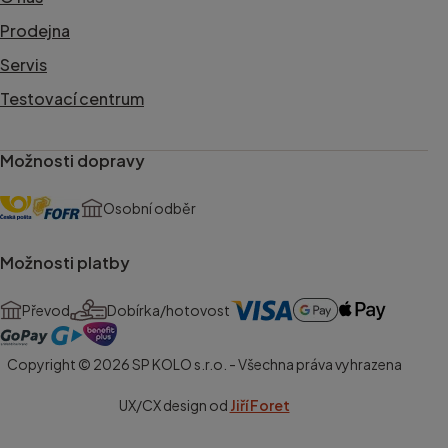
Prodejna
Servis
Testovací centrum
Možnosti dopravy
Osobní odběr
Možnosti platby
Převod
Dobírka/hotovost
Copyright © 2026 SP KOLO s.r.o. - Všechna práva vyhrazena
UX/CX design od
Jiří Foret