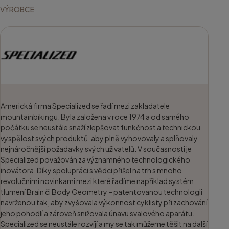
VÝROBCE
Americká firma Specialized se řadí mezi zakladatele
mountainbikingu. Byla založena v roce 1974 a od samého
počátku se neustále snaží zlepšovat funkčnost a technickou
vyspělost svých produktů, aby plně vyhovovaly a splňovaly
nejnáročnější požadavky svých uživatelů. V současnosti je
Specialized považován za významného technologického
inovátora. Díky spolupráci s vědci přišel na trh s mnoho
revolučními novinkami mezi které řadíme například systém
tlumení Brain či Body Geometry – patentovanou technologii
navrženou tak, aby zvyšovala výkonnost cyklisty při zachování
jeho pohodlí a zároveň snižovala únavu svalového aparátu.
Specialized se neustále rozvíjí a my se tak můžeme těšit na další