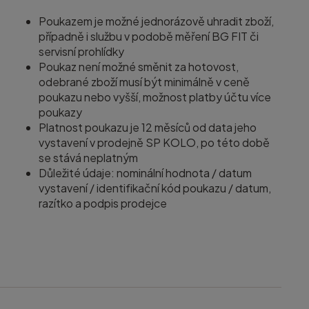
Poukazem je možné jednorázově uhradit zboží,
případně i službu v podobě měření BG FIT či
servisní prohlídky
Poukaz není možné směnit za hotovost,
odebrané zboží musí být minimálně v ceně
poukazu nebo vyšší, možnost platby účtu více
poukazy
Platnost poukazu je 12 měsíců od data jeho
vystavení v prodejně SP KOLO, po této době
se stává neplatným
Důležité údaje: nominální hodnota / datum
vystavení / identifikační kód poukazu / datum,
razítko a podpis prodejce