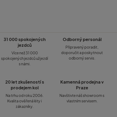
31 000 spokojených
Odborný personál
jezdců
Připravený poradit,
doporučit a poskytnout
Více než 31 000
odborný servis.
spokojených jezdců už jezdí
s námi.
20 let zkušeností s
Kamenná prodejna v
prodejem kol
Praze
Na trhu od roku 2006.
Navštivte náš showroom s
Kvalita ověřená léty i
vlastním servisem.
zákazníky.