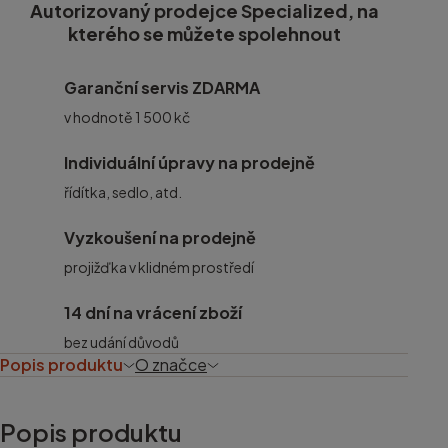
Autorizovaný prodejce Specialized, na
kterého se můžete spolehnout
Garanční servis ZDARMA
v hodnotě 1 500 kč
Individuální úpravy na prodejně
řídítka, sedlo, atd.
Vyzkoušení na prodejně
projižďka v klidném prostředí
14 dní na vrácení zboží
bez udání důvodů
Popis produktu
O značce
Popis produktu