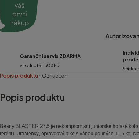
váš
první
nákup
Autorizovan
Indivi
Garanční servis ZDARMA
prode
v hodnotě 1 500 kč
řídítka,
Popis produktu
O značce
Popis produktu
Beany BLASTER 27,5 je nekompromisní juniorské horské kolo 
terénu. Ultralehký, opravdový bike s váhou pouhých 11,5 kg. Na 