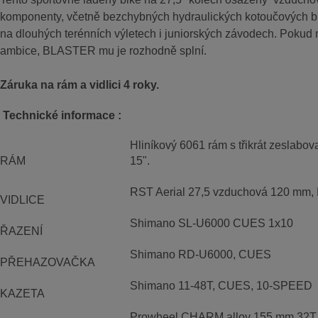
komponenty, včetně bezchybných hydraulických kotoučových b
na dlouhých terénních výletech i juniorských závodech. Pokud m
ambice, BLASTER mu je rozhodně splní.
Záruka na rám a vidlici 4 roky.
Technické informace :
Hliníkový 6061 rám s třikrát zeslabov
RÁM
15".
RST Aerial 27,5 vzduchová 120 mm, 
VIDLICE
Shimano SL-U6000 CUES 1x10
ŘAZENÍ
Shimano RD-U6000, CUES
PŘEHAZOVAČKA
Shimano 11-48T, CUES, 10-SPEED
KAZETA
Prowheel CHARM alloy 155 mm 32T