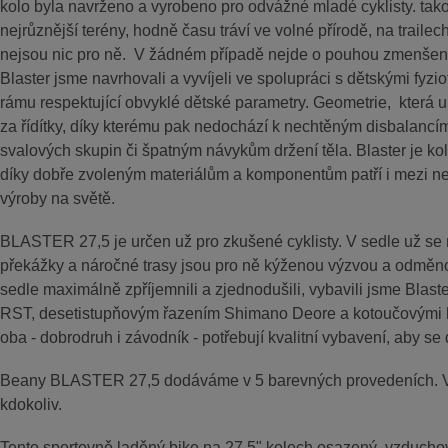
kolo byla navrženo a vyrobeno pro odvážné mladé cyklisty. takov
nejrůznější terény, hodně času tráví ve volné přírodě, na traile
nejsou nic pro ně.
V žádném případě nejde o pouhou zmenšeni
Blaster jsme navrhovali a vyvíjeli ve spolupráci s dětskými fyzi
rámu respektující obvyklé dětské parametry. Geometrie, která 
za řídítky, díky kterému pak nedochází k nechtěným disbalancím,
svalových skupin či špatným návykům držení těla. Blaster je k
díky dobře zvoleným materiálům a komponentům patří i mezi nejl
výroby na světě.
BLASTER 27,5 je určen už pro zkušené cyklisty. V sedle už se n
překážky a náročné trasy jsou pro ně kýženou výzvou a odměn
sedle maximálně zpříjemnili a zjednodušili, vybavili jsme Blast
RST, desetistupňovým řazením Shimano Deore a kotoučovými h
oba - dobrodruh i závodník - potřebují kvalitní vybavení, aby se 
Beany BLASTER 27,5 dodáváme v 5 barevných provedeních. Věř
kdokoliv.
Tento sportovně laděný bike na 27,5" kolech osazený vzduchovo