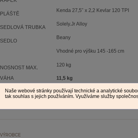
RÁFEK
Kenda 27,5" x 2,2 Kevlar 120 TPI
PLÁŠTĚ
Solely.Jr Alloy
SEDLOVÁ TRUBKA
Beany
SEDLO
Vhodné pro výšku 145 -165 cm
120 kg
NOSNOST MAX.
VÁHA
11,5 kg
VÝROBCE