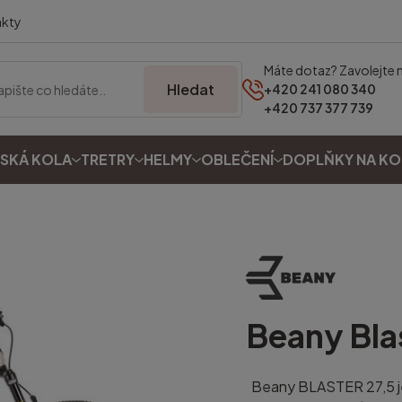
akty
Máte dotaz? Zavolejte 
Hledat
+420 241 080 340
+420 737 377 739
SKÁ KOLA
TRETRY
HELMY
OBLEČENÍ
DOPLŇKY NA K
Beany
Bla
Beany BLASTER 27,5 je 