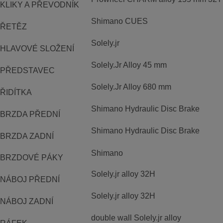
KLIKY A PŘEVODNÍK
Shimano CUES
ŘETĚZ
Solely.jr
HLAVOVÉ SLOŽENÍ
Solely.Jr Alloy 45 mm
PŘEDSTAVEC
Solely.Jr Alloy 680 mm
ŘIDÍTKA
Shimano Hydraulic Disc Brake
BRZDA PŘEDNÍ
Shimano Hydraulic Disc Brake
BRZDA ZADNÍ
Shimano
BRZDOVÉ PÁKY
Solely.jr alloy 32H
NÁBOJ PŘEDNÍ
Solely.jr alloy 32H
NÁBOJ ZADNÍ
double wall Solely.jr alloy