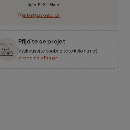
Po-Pá 10-18hod.
info@spkolo.cz
Přijďte se projet
Vyzkoušejte osobně toto kolo na naší
prodejně v Praze