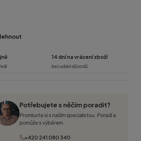
olehnout
jně
14 dní na vrácení zboží
ředí
bez udání důvodů
Potřebujete s něčím poradit?
Promluvte si s naším specialistou. Poradí a
pomůže s výběrem.
+420 241 080 340