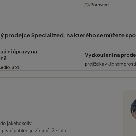
Porovnat
ý prodejce Specialized, na kterého se můžete sp
duální úpravy na
Vyzkoušení na prode
jně
projižďka v klidném prost
 sedlo, atd.
do jakéhokoliv
první pohled je zřejmé, že toto