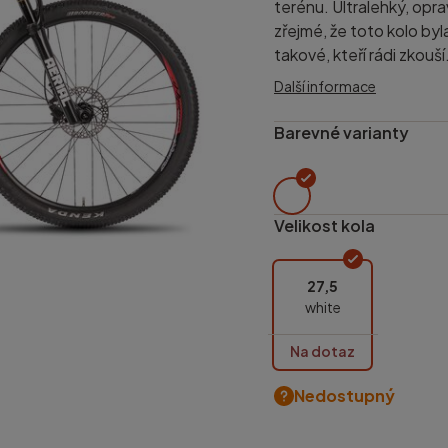
terénu. Ultralehký, opr
zřejmé, že toto kolo by
takové, kteří rádi zkouší.
Další informace
Barevné varianty
Velikost kola
27,5
white
Na dotaz
Nedostupný