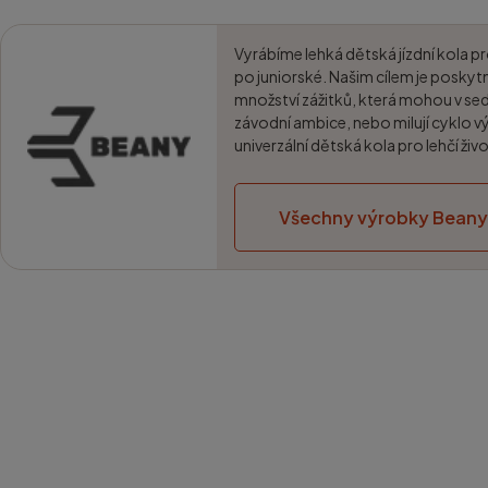
Vyrábíme lehká dětská jízdní kola pr
po juniorské. Našim cílem je poskyt
množství zážitků, která mohou v sed
závodní ambice, nebo milují cyklo vý
univerzální dětská kola pro lehčí živo
Všechny výrobky Beany