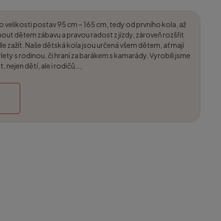
o velikosti postav 95 cm – 165 cm, tedy od prvního kola, až
nout dětem zábavu a pravou radost z jízdy, zároveň rozšřit
le zažít. Naše dětská kola jsou určená všem dětem, ať mají
lety s rodinou, či hraní za barákem s kamarády. Vyrobili jsme
t, nejen dětí, ale i rodičů…,