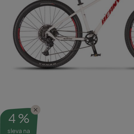
4 %
sleva na