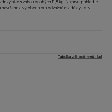
avdový bike s váhou pouhých 11,5 kg. Na první pohled je
la navrženo a vyrobeno pro odvážné mladé cyklisty.
..
Tabulka velikostí rámů a kol