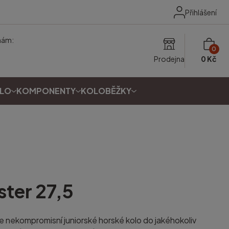
Přihlášení
nám:
0
Prodejna
0 Kč
OLO
KOMPONENTY
KOLOBĚŽKY
ster 27,5
nekompromisní juniorské horské kolo do jakéhokoliv