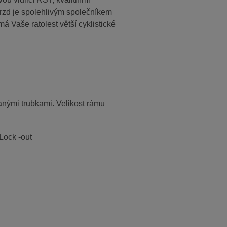
rzd je spolehlivým společníkem
á Vaše ratolest větší cyklistické
anými trubkami. Velikost rámu
Lock -out