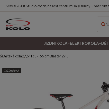
Servis
BG Fit Studio
Prodejna
Test centrum
Další služby
O nás
Kont
JÍZDNÍ KOLA
ELEKTROKOLA
DĚT
Dětská kola
27,5" 135-165 cm
Blaster 27,5
ZDARMA