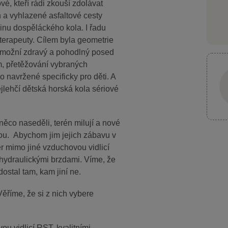
é, kteří rádi zkouší zdolávat
ch a vyhlazené asfaltové cesty
nu dospěláckého kola. I řadu
oterapeuty.
Cílem byla geometrie
umožní zdravý a pohodlný posed
 přetěžování vybraných
olo navržené specificky pro děti. A
ehčí dětská horská kola sériové
ěco naseděli, terén milují a nové
ou. Abychom jim jejich zábavu v
er mimo jiné vzduchovou vidlicí
ydraulickými brzdami. Víme, že
dostal tam, kam jiní ne.
íme, že si z nich vybere
u vidlicí RST, kvalitními