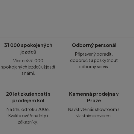
31 000 spokojených
Odborný personál
jezdců
Připravený poradit,
doporučit a poskytnout
Více než 31 000
odborný servis.
spokojených jezdců už jezdí
s námi.
20 let zkušeností s
Kamenná prodejna v
prodejem kol
Praze
Na trhu od roku 2006.
Navštivte náš showroom s
Kvalita ověřená léty i
vlastním servisem.
zákazníky.