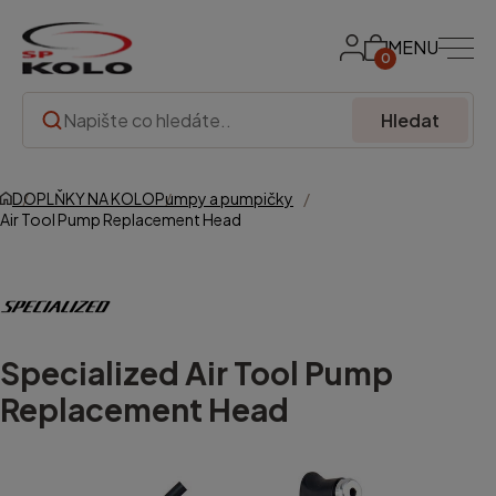
MENU
0
Hledat
DOPLŇKY NA KOLO
Pumpy a pumpičky
Air Tool Pump Replacement Head
Specialized
Air Tool Pump
Replacement Head