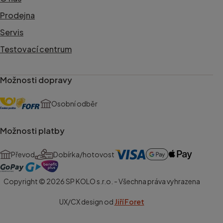
Prodejna
Servis
Testovací centrum
Možnosti dopravy
Osobní odběr
Možnosti platby
Převod
Dobírka/hotovost
Copyright © 2026 SP KOLO s.r.o. - Všechna práva vyhrazena
UX/CX design od
Jiří Foret