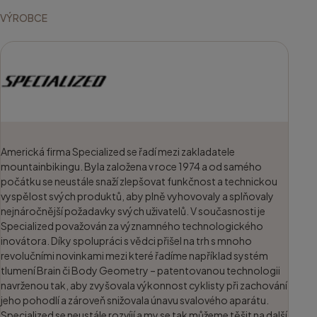
VÝROBCE
Americká firma Specialized se řadí mezi zakladatele
mountainbikingu. Byla založena v roce 1974 a od samého
počátku se neustále snaží zlepšovat funkčnost a technickou
vyspělost svých produktů, aby plně vyhovovaly a splňovaly
nejnáročnější požadavky svých uživatelů. V současnosti je
Specialized považován za významného technologického
inovátora. Díky spolupráci s vědci přišel na trh s mnoho
revolučními novinkami mezi které řadíme například systém
tlumení Brain či Body Geometry – patentovanou technologii
navrženou tak, aby zvyšovala výkonnost cyklisty při zachování
jeho pohodlí a zároveň snižovala únavu svalového aparátu.
Specialized se neustále rozvíjí a my se tak můžeme těšit na další