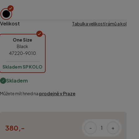
Velikost
Tabulka velikostí rámů a kol
One Size
Black
47220-9010
Skladem SP KOLO
Skladem
Můžete mít hned na
prodejně v Praze
380,-
-
+