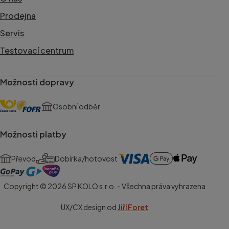
Prodejna
Servis
Testovací centrum
Možnosti dopravy
Osobní odběr
Možnosti platby
Převod
Dobírka/hotovost
Copyright © 2026 SP KOLO s.r.o. - Všechna práva vyhrazena
UX/CX design od
Jiří Foret