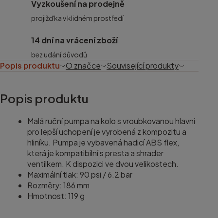
Vyzkoušení na prodejně
projižďka v klidném prostředí
14 dní na vrácení zboží
bez udání důvodů
Popis produktu
O značce
Související produkty
Popis produktu
Malá ruční pumpa na kolo s vroubkovanou hlavní
pro lepší uchopení je vyrobená z kompozitu a
hliníku. Pumpa je vybavená hadicí ABS flex,
která je kompatibilní s presta a shrader
ventilkem. K dispozici ve dvou velikostech.
Maximální tlak: 90 psi / 6.2 bar
Rozměry: 186 mm
Hmotnost: 119 g