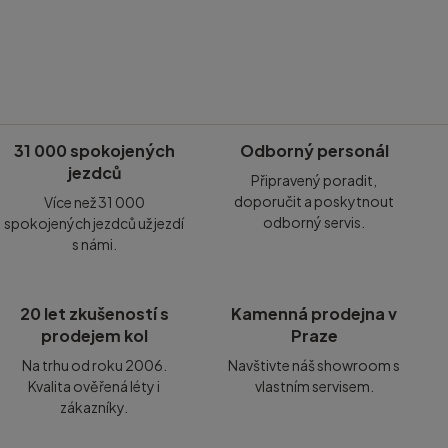
31 000 spokojených
Odborný personál
jezdců
Připravený poradit,
doporučit a poskytnout
Více než 31 000
odborný servis.
spokojených jezdců už jezdí
s námi.
20 let zkušeností s
Kamenná prodejna v
prodejem kol
Praze
Na trhu od roku 2006.
Navštivte náš showroom s
Kvalita ověřená léty i
vlastním servisem.
zákazníky.