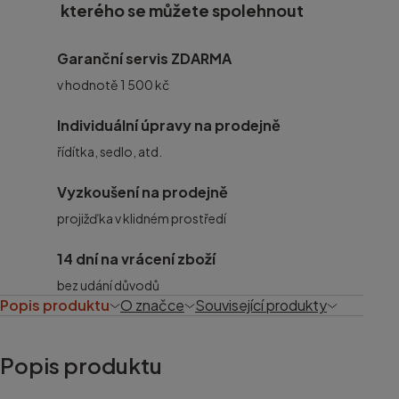
kterého se můžete spolehnout
Garanční servis ZDARMA
v hodnotě 1 500 kč
Individuální úpravy na prodejně
řídítka, sedlo, atd.
Vyzkoušení na prodejně
projižďka v klidném prostředí
14 dní na vrácení zboží
bez udání důvodů
Popis produktu
O značce
Související produkty
Popis produktu