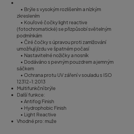
• Brýle s vysokým rozlišením a nízkým
zkreslením
• Kouřové čočky light reactive
(fotochromatické) se přizpůsobí světelným
podmínkám
• Čiré čočky s úpravou proti zamlžování
umožňují jízdu ve špatném počasí
• Nastavitelné nožičky a nosník
• Dodáváno s pevným pouzdrem a jemným
sáčkem
• Ochrana protu UV záření v souladu s ISO
12312-1:2013
Multifunkční brýle
Další funkce:
• Antifog Finish
• Hydrophobic Finish
• Light Reactive
Vhodné pro: muže