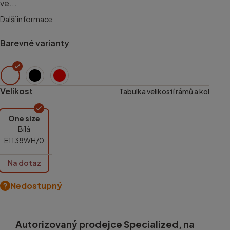
ve...
Další informace
Barevné varianty
Velikost
Tabulka velikostí rámů a kol
One size
Bílá
E1138WH/0
Na dotaz
Nedostupný
Autorizovaný prodejce Specialized, na