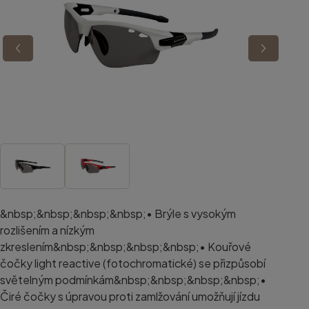
&nbsp;&nbsp;&nbsp;&nbsp;• Brýle s vysokým
rozlišením a nízkým
zkreslením&nbsp;&nbsp;&nbsp;&nbsp;• Kouřové
čočky light reactive (fotochromatické) se přizpůsobí
světelným podmínkám&nbsp;&nbsp;&nbsp;&nbsp;•
Čiré čočky s úpravou proti zamlžování umožňují jízdu