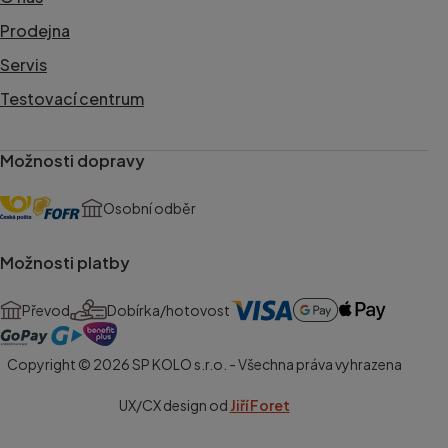
Prodejna
Servis
Testovací centrum
Možnosti dopravy
Osobní odběr
Možnosti platby
Převod
Dobírka/hotovost
Copyright © 2026 SP KOLO s.r.o. - Všechna práva vyhrazena
UX/CX design od
Jiří Foret