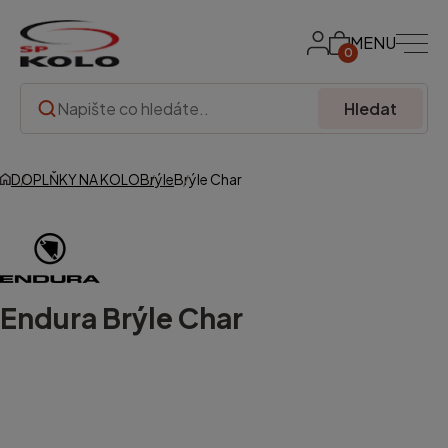
MENU
0
Hledat
DOPLŇKY NA KOLO
Brýle
Brýle Char
Endura
Brýle Char