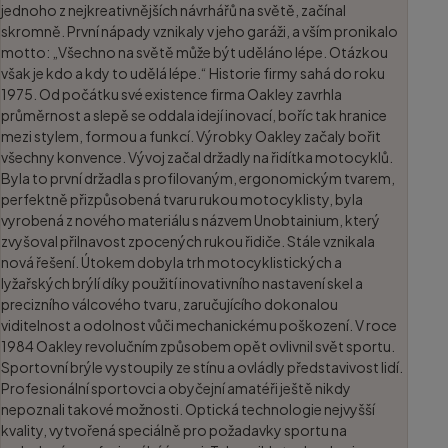
jednoho z nejkreativnějších návrhářů na světě, začínal
skromně. První nápady vznikaly v jeho garáži, a vším pronikalo
motto: „Všechno na světě může být uděláno lépe. Otázkou
však je kdo a kdy to udělá lépe.“ Historie firmy sahá do roku
1975. Od počátku své existence firma Oakley zavrhla
průměrnost a slepě se oddala idejí inovací, boříc tak hranice
mezi stylem, formou a funkcí. Výrobky Oakley začaly bořit
všechny konvence. Vývoj začal držadly na řidítka motocyklů.
Byla to první držadla s profilovaným, ergonomickým tvarem,
perfektně přizpůsobená tvaru rukou motocyklisty, byla
vyrobená z nového materiálu s názvem Unobtainium, který
zvyšoval přilnavost zpocených rukou řidiče. Stále vznikala
nová řešení. Útokem dobyla trh motocyklistických a
lyžařských brýlí díky použití inovativního nastavení skel a
precizního válcového tvaru, zaručujícího dokonalou
viditelnost a odolnost vůči mechanickému poškození. V roce
1984 Oakley revolučním způsobem opět ovlivnil svět sportu.
Sportovní brýle vystoupily ze stínu a ovládly představivost lidí.
Profesionální sportovci a obyčejní amatéři ještě nikdy
nepoznali takové možnosti. Optická technologie nejvyšší
kvality, vytvořená speciálně pro požadavky sportu na