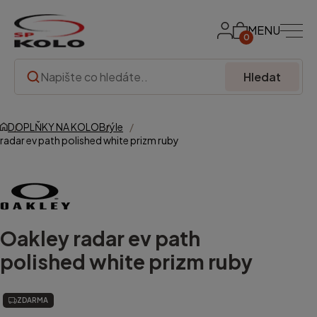
MENU
0
Hledat
DOPLŇKY NA KOLO
Brýle
radar ev path polished white prizm ruby
Oakley
radar ev path
polished white prizm ruby
ZDARMA