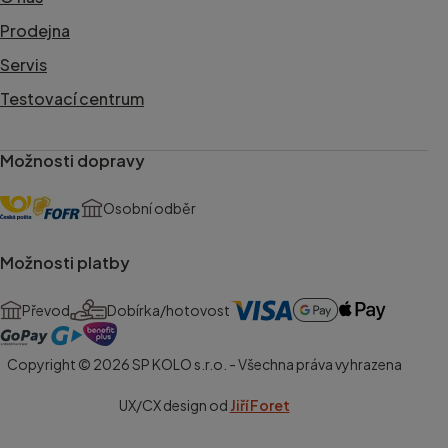
Prodejna
Servis
Testovací centrum
Možnosti dopravy
Osobní odběr
Možnosti platby
Převod
Dobírka/hotovost
Copyright © 2026 SP KOLO s.r.o. - Všechna práva vyhrazena
UX/CX design od
Jiří Foret