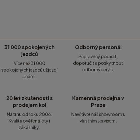
31 000 spokojených
Odborný personál
jezdců
Připravený poradit,
doporučit a poskytnout
Více než 31 000
odborný servis.
spokojených jezdců už jezdí
s námi.
20 let zkušeností s
Kamenná prodejna v
prodejem kol
Praze
Na trhu od roku 2006.
Navštivte náš showroom s
Kvalita ověřená léty i
vlastním servisem.
zákazníky.