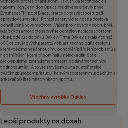
vrcholové, profesionální úrovni. Tak vznikla technologie s
názvem High Definition Optics. Nejdříve se objevily brýle
EyeshadesTM, poté Blade. Krátce poté svět sportu zažil
opravdovou revoluci. Porazil bariéry viditelnosti a doslova
odhalil úplně nové možnosti. Vášeň pro inovace v oboru brýlí,
lyžařských a motocross brýlí se odrazilo v nabídce sportovní
obuvi, oděvů a doplňků Oakley. Firma Oakley získala více než
600 celosvětových patentů v oblasti technologií a designu,
které vděčíme neslábnoucímu odhodlání při řešení problémů a
hledání řešení, která připomínají umělecká díla. Stále
překvapujeme, zavrhujeme omezení, dodáváme technice
hodnotu umění. A to vše s myšlenkou na ty, kteří stejně
tvůrčím způsobem přistupují ke svým sportovním úspěchům a
získávají tak jisté místo v historii sportu.
Všechny výrobky Oakley
Lepší produkty na dosah