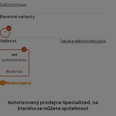
Další informace
Barevné varianty
?
Velikost
Tabulka velikostí rámů a kol
uni
polished white
Na dotaz
Nedostupný
Autorizovaný prodejce Specialized, na
kterého se můžete spolehnout