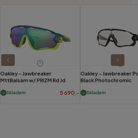
?
?
Oakley -
Jawbreaker
Oakley -
Jawbreaker Po
MttBalsam w/ PRIZM Rd Jd
Black Photochromic
5 690,-
Skladem
Skladem