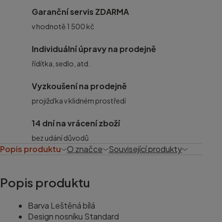
Garanční servis ZDARMA
v hodnotě 1 500 kč
Individuální úpravy na prodejně
řídítka, sedlo, atd.
Vyzkoušení na prodejně
projižďka v klidném prostředí
14 dní na vrácení zboží
bez udání důvodů
Popis produktu
O značce
Související produkty
Popis produktu
Barva Leštěná bílá
Design nosníku Standard