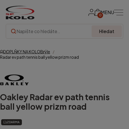
MENU
0
Hledat
DOPLŇKY NA KOLO
Brýle
Radar ev path tennis ball yellow prizm road
Oakley
Radar ev path tennis
ball yellow prizm road
ZDARMA