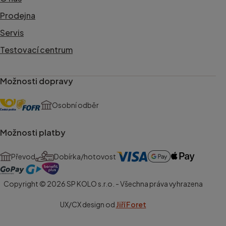
Prodejna
Servis
Testovací centrum
Možnosti dopravy
Osobní odběr
Možnosti platby
Převod
Dobírka/hotovost
Copyright © 2026 SP KOLO s.r.o. - Všechna práva vyhrazena
UX/CX design od
Jiří Foret