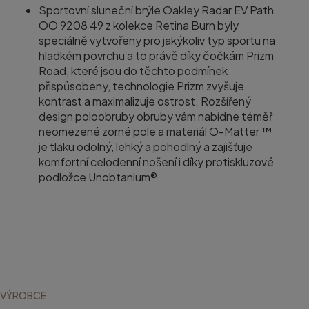
Sportovní sluneční brýle Oakley Radar EV Path
OO 9208 49 z kolekce Retina Burn byly
speciálně vytvořeny pro jakýkoliv typ sportu na
hladkém povrchu a to právě díky čočkám Prizm
Road, které jsou do těchto podmínek
přispůsobeny, technologie Prizm zvyšuje
kontrast a maximalizuje ostrost. Rozšířený
design poloobruby obruby vám nabídne téměř
neomezené zorné pole a materiál O-Matter ™
je tlaku odolný, lehký a pohodlný a zajišťuje
komfortní celodenní nošení i díky protiskluzové
podložce Unobtanium®.
VÝROBCE