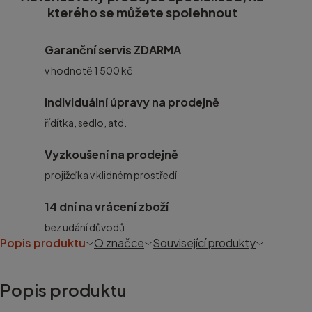
kterého se můžete spolehnout
Garanční servis ZDARMA
v hodnotě 1 500 kč
Individuální úpravy na prodejně
řídítka, sedlo, atd.
Vyzkoušení na prodejně
projižďka v klidném prostředí
14 dní na vrácení zboží
bez udání důvodů
Popis produktu
O značce
Související produkty
Popis produktu