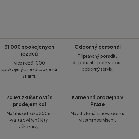
31 000 spokojených
Odborný personál
jezdců
Připravený poradit,
doporučit a poskytnout
Více než 31 000
odborný servis.
spokojených jezdců už jezdí
s námi.
20 let zkušeností s
Kamenná prodejna v
prodejem kol
Praze
Na trhu od roku 2006.
Navštivte náš showroom s
Kvalita ověřená léty i
vlastním servisem.
zákazníky.