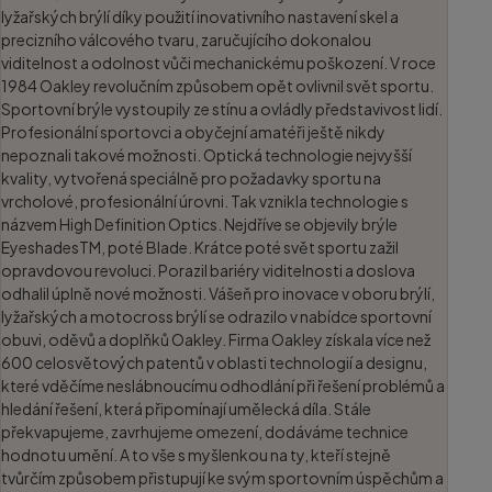
lyžařských brýlí díky použití inovativního nastavení skel a
precizního válcového tvaru, zaručujícího dokonalou
viditelnost a odolnost vůči mechanickému poškození. V roce
1984 Oakley revolučním způsobem opět ovlivnil svět sportu.
Sportovní brýle vystoupily ze stínu a ovládly představivost lidí.
Profesionální sportovci a obyčejní amatéři ještě nikdy
nepoznali takové možnosti. Optická technologie nejvyšší
kvality, vytvořená speciálně pro požadavky sportu na
vrcholové, profesionální úrovni. Tak vznikla technologie s
názvem High Definition Optics. Nejdříve se objevily brýle
EyeshadesTM, poté Blade. Krátce poté svět sportu zažil
opravdovou revoluci. Porazil bariéry viditelnosti a doslova
odhalil úplně nové možnosti. Vášeň pro inovace v oboru brýlí,
lyžařských a motocross brýlí se odrazilo v nabídce sportovní
obuvi, oděvů a doplňků Oakley. Firma Oakley získala více než
600 celosvětových patentů v oblasti technologií a designu,
které vděčíme neslábnoucímu odhodlání při řešení problémů a
hledání řešení, která připomínají umělecká díla. Stále
překvapujeme, zavrhujeme omezení, dodáváme technice
hodnotu umění. A to vše s myšlenkou na ty, kteří stejně
tvůrčím způsobem přistupují ke svým sportovním úspěchům a