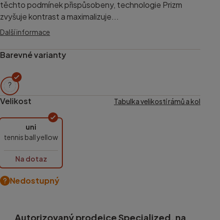
těchto podmínek přispůsobeny, technologie Prizm
zvyšuje kontrast a maximalizuje...
Další informace
Barevné varianty
?
Velikost
Tabulka velikostí rámů a kol
uni
tennis ball yellow
Na dotaz
Nedostupný
Autorizovaný prodejce Specialized, na