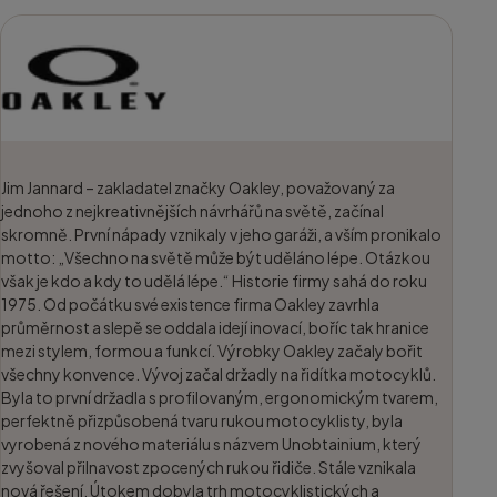
Jim Jannard – zakladatel značky Oakley, považovaný za
jednoho z nejkreativnějších návrhářů na světě, začínal
skromně. První nápady vznikaly v jeho garáži, a vším pronikalo
motto: „Všechno na světě může být uděláno lépe. Otázkou
však je kdo a kdy to udělá lépe.“ Historie firmy sahá do roku
1975. Od počátku své existence firma Oakley zavrhla
průměrnost a slepě se oddala idejí inovací, boříc tak hranice
mezi stylem, formou a funkcí. Výrobky Oakley začaly bořit
všechny konvence. Vývoj začal držadly na řidítka motocyklů.
Byla to první držadla s profilovaným, ergonomickým tvarem,
perfektně přizpůsobená tvaru rukou motocyklisty, byla
vyrobená z nového materiálu s názvem Unobtainium, který
zvyšoval přilnavost zpocených rukou řidiče. Stále vznikala
nová řešení. Útokem dobyla trh motocyklistických a