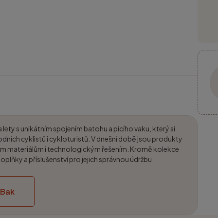
lety s unikátním spojením batohu a picího vaku, který si
dních cyklistů i cykloturistů. V dnešní době jsou produkty
žitým materiálům i technologickým řešením. Kromě kolekce
lňky a příslušenství pro jejich správnou údržbu.
lBak