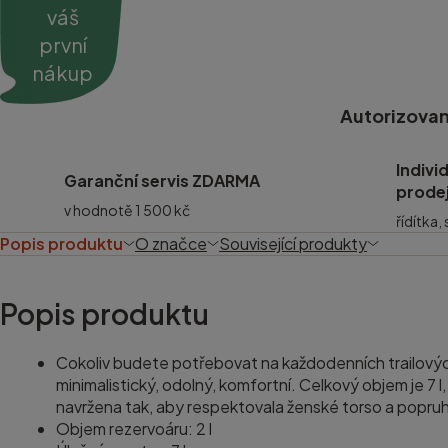
váš
první
nákup
Autorizovan
Indivi
Garanční servis ZDARMA
prode
v hodnotě 1 500 kč
řídítka,
Popis produktu
O značce
Související produkty
Popis produktu
Cokoliv budete potřebovat na každodenních trailový
minimalistický, odolný, komfortní. Celkový objem je 7 l
navržena tak, aby respektovala ženské torso a popruh
Objem rezervoáru: 2 l