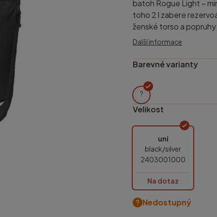
batoh Rogue Light – mini
toho 2 l zabere rezervo
ženské torso a popruhy 
Další informace
Barevné varianty
?
Velikost
uni
black/silver
2403001000
Na dotaz
Nedostupný