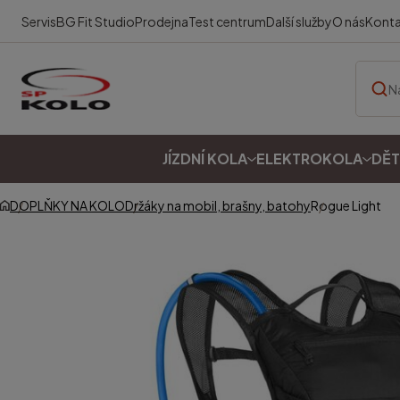
Servis
BG Fit Studio
Prodejna
Test centrum
Další služby
O nás
Kont
JÍZDNÍ KOLA
ELEKTROKOLA
DĚT
DOPLŇKY NA KOLO
Držáky na mobil, brašny, batohy
Rogue Light