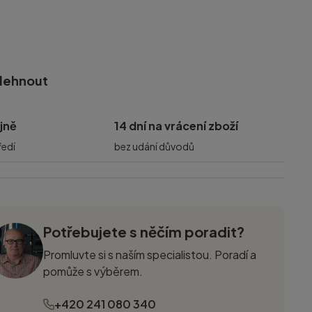
olehnout
jně
14 dní na vrácení zboží
ředí
bez udání důvodů
Potřebujete s něčím poradit?
Promluvte si s naším specialistou. Poradí a
pomůže s výběrem.
+420 241 080 340