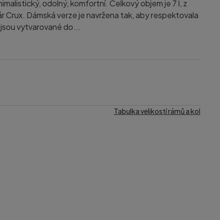
malistický, odolný, komfortní. Celkový objem je 7 l, z
ár Crux. Dámská verze je navržena tak, aby respektovala
jsou vytvarované do...
Tabulka velikostí rámů a kol