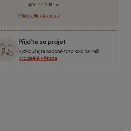
Po-Pá 10-18hod.
info@spkolo.cz
Přijďte se projet
Vyzkoušejte osobně toto kolo na naší
prodejně v Praze