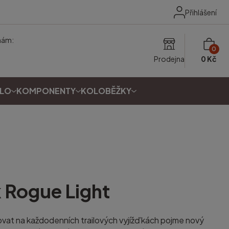
Přihlášení
nám:
0
Prodejna
0 Kč
OLO
KOMPONENTY
KOLOBĚŽKY
k
Rogue Light
vat na každodenních trailových vyjížďkách pojme nový