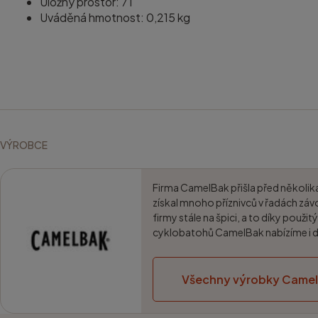
Úložný prostor: 7 l
Uváděná hmotnost: 0,215 kg
VÝROBCE
Firma CamelBak přišla před několika 
získal mnoho příznivců v řadách závo
firmy stále na špici, a to díky pou
cyklobatohů CamelBak nabízíme i dop
Všechny výrobky Came