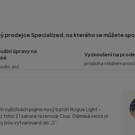
ý prodejce Specialized, na kterého se můžete sp
duální úpravy na
Vyzkoušení na prode
jně
projižďka v klidném prost
 sedlo, atd.
ch vyjížďkách pojme nový batoh Rogue Light –
, z toho 2 l zabere rezervoár Crux. Dámská verze je
y jsou vytvarované do „S“.