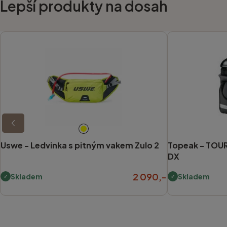
Lepší produkty na dosah
Uswe -
Ledvinka s pitným vakem Zulo 2
Topeak -
TOUR
DX
2 090,-
Skladem
Skladem