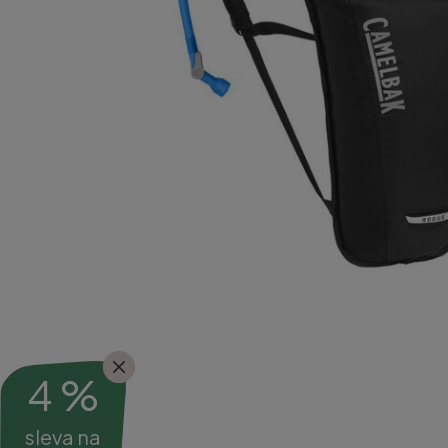
4 %
sleva na