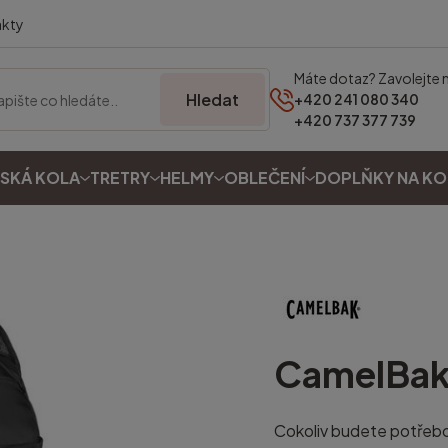
akty
Máte dotaz? Zavolejte 
Hledat
+420 241 080 340
+420 737 377 739
SKÁ KOLA
TRETRY
HELMY
OBLEČENÍ
DOPLŇKY NA K
CamelBa
Cokoliv budete potřebo