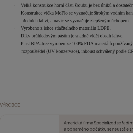
Velká konstrukce horní části šroubu je bez úniků a dostateč
·
Konstrukce víčka MoFlo se vyznačuje širokým vodním kanále
·
předních lahví, a navíc se vyznačuje zlepšeným úchopem.
Vyrobeno z lehce stlačitelného materiálu LDPE.
·
Díky průhledovým pásům je snadné vidět obsah lahve.
·
Plast BPA-free vyroben ze 100% FDA materiálů používanýc
·
rozpouštědel (UV konzervace), inkoust schválený podle C
VÝROBCE
Americká firma Specialized se řadí 
a od samého počátku se neustále sn