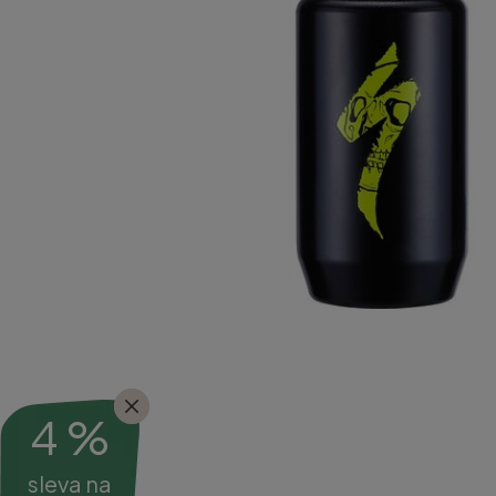
4 %
sleva na