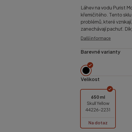
Láhev na vodu Purist Mo
křemičitého. Tento sklu
problémů, které vznikaj
zanechávají pachuť. Dík
Další informace
Barevné varianty
Velikost
650 ml
Skull Yellow
44226-2231
Na dotaz