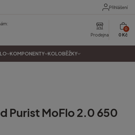
Přihlášení
nám:
0
Prodejna
0 Kč
OLO
KOMPONENTY
KOLOBĚŽKY
ed
Purist MoFlo 2.0 650