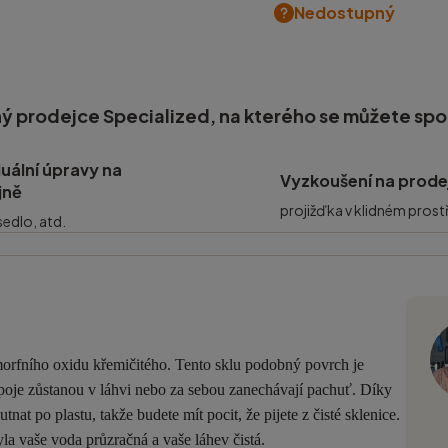
Nedostupný
ý prodejce Specialized, na kterého se můžete sp
duální úpravy na
Vyzkoušení na prode
jně
projižďka v klidném prost
 sedlo, atd.
orfního oxidu křemičitého. Tento sklu podobný povrch je
nápoje zůstanou v láhvi nebo za sebou zanechávají pachuť. Díky
at po plastu, takže budete mít pocit, že pijete z čisté sklenice.
yla vaše voda průzračná a vaše láhev čistá.