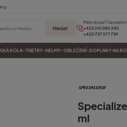
akty
Máte dotaz? Zavolejte 
Hledat
+420 241 080 340
+420 737 377 739
SKÁ KOLA
TRETRY
HELMY
OBLEČENÍ
DOPLŇKY NA K
Specializ
ml