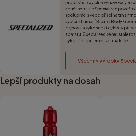
produktů, aby plně vyhovovaly a spl
současnosti je Specialized považo
spolupráci s vědci přišel na trh s m
systém tlumení Brain či Body Geom
zvyšovala výkonnost cyklisty při za
aparátu. Specialized se neustále roz
cyklistům zpříjemní jízdu na kole.
Všechny výrobky Specia
Lepší produkty na dosah