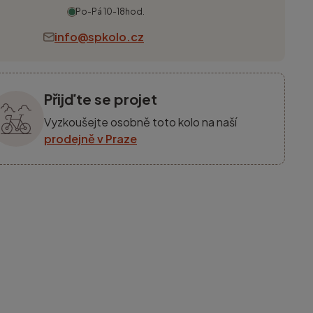
Po-Pá 10-18hod.
info@spkolo.cz
Přijďte se projet
Vyzkoušejte osobně toto kolo na naší
prodejně v Praze