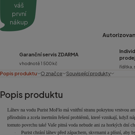
váš
první
nákup
Autorizovan
Indivi
Garanční servis ZDARMA
prode
v hodnotě 1 500 kč
řídítka,
Popis produktu
O značce
Související produkty
Popis produktu
Láhev na vodu Purist MoFlo má vnitřní stranu pokrytou vrstvou am
přírodním a zcela inertním řešení problémů, které vznikají, když 
tomuto povrchu také Vaše pitná voda nebude ani za horkých dní chutn
Purist chrání láhev před zápachem, skvrnami a plísní, aby b
·