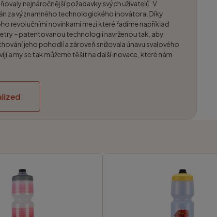
ňovaly nejnáročnější požadavky svých uživatelů. V
ván za významného technologického inovátora. Díky
noho revolučními novinkami mezi které řadíme například
etry – patentovanou technologii navrženou tak, aby
chování jeho pohodlí a zároveň snižovala únavu svalového
víjí a my se tak můžeme těšit na další inovace, které nám
lized