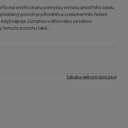
Flo má vnitřní stranu pokrytou vrstvou amorfního oxidu
 podobný povrch je přírodním a zcela inertním řešení
í, když nápoje zůstanou v láhvi nebo za sebou
y tomuto povrchu také...
Tabulka velikostí rámů a kol