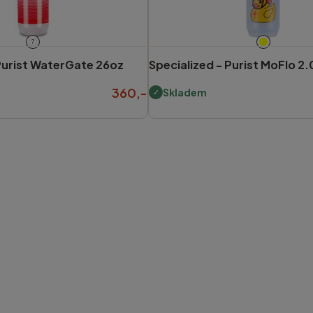
?
urist WaterGate 26oz
Specialized -
Purist MoFlo 2.
360,-
Skladem