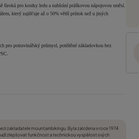
ně široká pro kostky ledu a nabírání práškovou nápojovou směsí.
m, který zajišťuje až o 50% větší průtok než u jiných
h pro potravinářský průmysl, potištěné základovkou bez
PSC.
mezi zakladatele mountainbikingu. Byla založena v roce 1974
aží zlepšovat funkčnost a technickou vyspělost svých