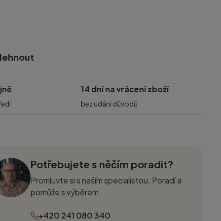
olehnout
jně
14 dní na vrácení zboží
ředí
bez udání důvodů
Potřebujete s něčím poradit?
Promluvte si s naším specialistou. Poradí a
pomůže s výběrem.
+420 241 080 340