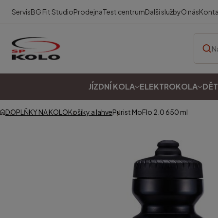
Servis
BG Fit Studio
Prodejna
Test centrum
Další služby
O nás
Kont
JÍZDNÍ KOLA
ELEKTROKOLA
DĚT
DOPLŇKY NA KOLO
Košíky a lahve
Purist MoFlo 2.0 650 ml