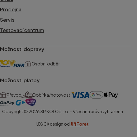
Prodejna
Servis
Testovací centrum
Možnosti dopravy
Osobní odběr
Možnosti platby
Převod
Dobírka/hotovost
Copyright © 2026 SP KOLO s.r.o. - Všechna práva vyhrazena
UX/CX design od
Jiří Foret