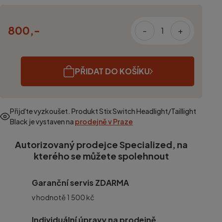
800,-
-
+
PŘIDAT DO KOŠÍKU
Přijďte vyzkoušet. Produkt
Stix Switch Headlight/Taillight
Black
je vystaven na
prodejně v Praze
Autorizovaný prodejce Specialized, na
kterého se můžete spolehnout
Garanční servis ZDARMA
v hodnotě 1 500 kč
Individuální úpravy na prodejně