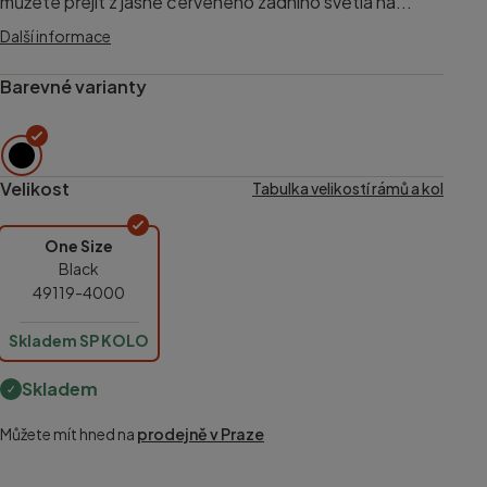
můžete přejít z jasně červeného zadního světla na...
Další informace
Barevné varianty
Velikost
Tabulka velikostí rámů a kol
One Size
Black
49119-4000
Skladem SP KOLO
Skladem
Můžete mít hned na
prodejně v Praze