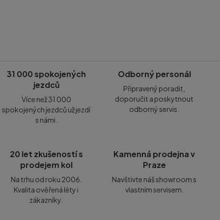
31 000 spokojených
Odborný personál
jezdců
Připravený poradit,
doporučit a poskytnout
Více než 31 000
odborný servis.
spokojených jezdců už jezdí
s námi.
20 let zkušeností s
Kamenná prodejna v
prodejem kol
Praze
Na trhu od roku 2006.
Navštivte náš showroom s
Kvalita ověřená léty i
vlastním servisem.
zákazníky.