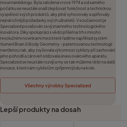
mountainbikingu. Byla založena v roce 1974 a od samého
počátku se neustále snaží zlepšovat funkčnost a technickou
vyspělost svých produktů, aby plně vyhovovaly a splňovaly
nejnáročnější požadavky svých uživatelů. V současnosti je
Specialized považován za významného technologického
inovátora. Díky spolupráci s vědci přišel na trh s mnoho
revolučními novinkami mezi které řadíme například systém
tlumení Brain či Body Geometry – patentovanou technologii
navrženou tak, aby zvyšovala výkonnost cyklisty při zachování
jeho pohodlí a zároveň snižovala únavu svalového aparátu.
Specialized se neustále rozvíjí a my se tak můžeme těšit na další
inovace, které nám cyklistům zpříjemní jízdu na kole.
Všechny výrobky Specialized
Lepší produkty na dosah