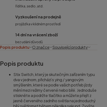
řídítka, sedlo, atd.
Vyzkoušení na prodejně
projižďka v klidném prostředí
14 dní na vrácení zboží
bez udání důvodů
Popis produktu
O značce
Související produkty
Popis produktu
Stix Switch, který je skutečným zařízením typu
dva v jednom, přichází s ying / yangovým
smýšlením, které se podle vašich potřeb jízdy
mění mezi režimy červené nebo bílé. Jednoduše
stiskněte a podržte tlačítko a můžete přejít z
jasně červeného zadního světla na jednoduchý
bílý světlomet během několika sekund. Zvyšte