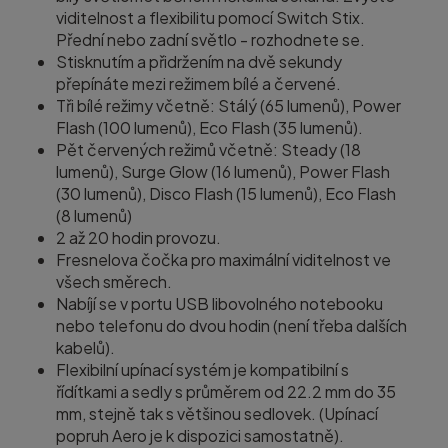
viditelnost a flexibilitu pomocí Switch Stix.
Přední nebo zadní světlo - rozhodnete se.
Stisknutím a přidržením na dvě sekundy
přepínáte mezi režimem bílé a červené.
Tři bílé režimy včetně: Stálý (65 lumenů), Power
Flash (100 lumenů), Eco Flash (35 lumenů).
Pět červených režimů včetně: Steady (18
lumenů), Surge Glow (16 lumenů), Power Flash
(30 lumenů), Disco Flash (15 lumenů), Eco Flash
(8 lumenů)
2 až 20 hodin provozu.
Fresnelova čočka pro maximální viditelnost ve
všech směrech.
Nabíjí se v portu USB libovolného notebooku
nebo telefonu do dvou hodin (není třeba dalších
kabelů).
Flexibilní upínací systém je kompatibilní s
řídítkami a sedly s průměrem od 22.2 mm do 35
mm, stejně tak s většinou sedlovek. (Upínací
popruh Aero je k dispozici samostatně).