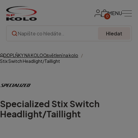
MENU
0
Hledat
DOPLŇKY NA KOLO
Osvětlení na kolo
Stix Switch Headlight/Taillight
Specialized
Stix Switch
Headlight/Taillight