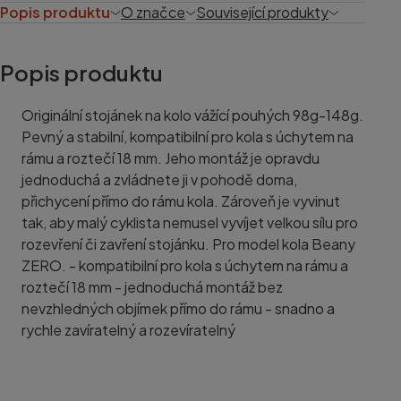
Popis produktu
O značce
Související produkty
Popis produktu
Originální stojánek na kolo vážící pouhých 98g-148g.
Pevný a stabilní, kompatibilní pro kola s úchytem na
rámu a roztečí 18 mm. Jeho montáž je opravdu
jednoduchá a zvládnete ji v pohodě doma,
přichycení přímo do rámu kola. Zároveň je vyvinut
tak, aby malý cyklista nemusel vyvíjet velkou sílu pro
rozevření či zavření stojánku. Pro model kola Beany
ZERO. - kompatibilní pro kola s úchytem na rámu a
roztečí 18 mm - jednoduchá montáž bez
nevzhledných objímek přímo do rámu - snadno a
rychle zavíratelný a rozevíratelný