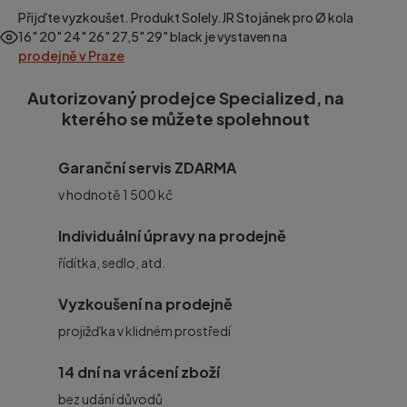
Přijďte vyzkoušet. Produkt
Solely.JR Stojánek pro Ø kola
16" 20" 24" 26" 27,5" 29" black
je vystaven na
prodejně v Praze
Autorizovaný prodejce Specialized, na
kterého se můžete spolehnout
Garanční servis ZDARMA
v hodnotě 1 500 kč
Individuální úpravy na prodejně
řídítka, sedlo, atd.
Vyzkoušení na prodejně
projižďka v klidném prostředí
14 dní na vrácení zboží
bez udání důvodů