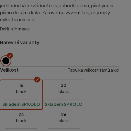
jednoduchá a zvládnete ji v pohodě doma, přichycení
přímo do rámu kola. Zároveň je vyvinut tak, aby malý
cyklista nemusel...
Další informace
Barevné varianty
Velikost
Tabulka velikostí rámů a kol
16
20
black
black
Skladem SP KOLO
Skladem SP KOLO
24
26
black
black