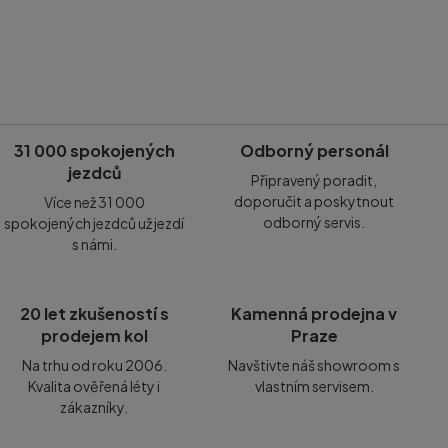
31 000 spokojených
Odborný personál
jezdců
Připravený poradit,
doporučit a poskytnout
Více než 31 000
odborný servis.
spokojených jezdců už jezdí
s námi.
20 let zkušeností s
Kamenná prodejna v
prodejem kol
Praze
Na trhu od roku 2006.
Navštivte náš showroom s
Kvalita ověřená léty i
vlastním servisem.
zákazníky.