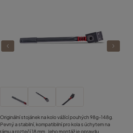
Originální stojánek na kolo vážící pouhých 98g-148g.
Pevný a stabilní, kompatibilní pro kola s úchytem na
rámu a roztečí 18 mm. Jeho montáž je opravdu