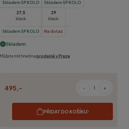
Skladem SP KOLO
Skladem SP KOLO
27,5
29
black
black
Skladem SP KOLO
Na dotaz
Skladem
Můžete mít hned na
prodejně v Praze
495,-
-
+
PŘIDAT DO KOŠÍKU