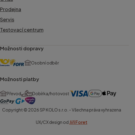
Prodejna
Servis
Testovací centrum
Možnosti dopravy
Osobní odběr
Možnosti platby
Převod
Dobírka/hotovost
Copyright © 2026 SP KOLO s.r.o. - Všechna práva vyhrazena
UX/CX design od
Jiří Foret