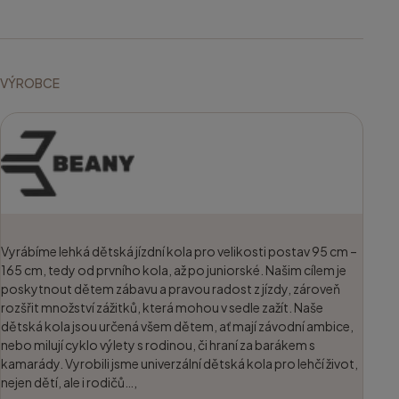
VÝROBCE
Vyrábíme lehká dětská jízdní kola pro velikosti postav 95 cm –
165 cm, tedy od prvního kola, až po juniorské. Našim cílem je
poskytnout dětem zábavu a pravou radost z jízdy, zároveň
rozšřit množství zážitků, která mohou v sedle zažít. Naše
dětská kola jsou určená všem dětem, ať mají závodní ambice,
nebo milují cyklo výlety s rodinou, či hraní za barákem s
kamarády. Vyrobili jsme univerzální dětská kola pro lehčí život,
nejen dětí, ale i rodičů…,