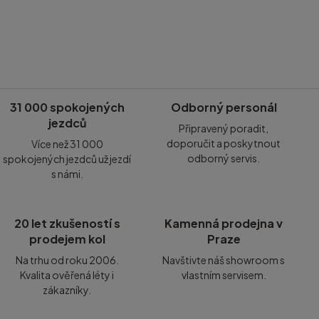
31 000 spokojených
Odborný personál
jezdců
Připravený poradit,
doporučit a poskytnout
Více než 31 000
odborný servis.
spokojených jezdců už jezdí
s námi.
20 let zkušeností s
Kamenná prodejna v
prodejem kol
Praze
Na trhu od roku 2006.
Navštivte náš showroom s
Kvalita ověřená léty i
vlastním servisem.
zákazníky.