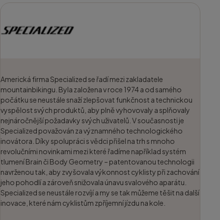
Americká firma Specialized se řadí mezi zakladatele
mountainbikingu. Byla založena v roce 1974 a od samého
počátku se neustále snaží zlepšovat funkčnost a technickou
vyspělost svých produktů, aby plně vyhovovaly a splňovaly
nejnáročnější požadavky svých uživatelů. V současnosti je
Specialized považován za významného technologického
inovátora. Díky spolupráci s vědci přišel na trh s mnoho
revolučními novinkami mezi které řadíme například systém
tlumení Brain či Body Geometry – patentovanou technologii
navrženou tak, aby zvyšovala výkonnost cyklisty při zachování
jeho pohodlí a zároveň snižovala únavu svalového aparátu.
Specialized se neustále rozvíjí a my se tak můžeme těšit na další
inovace, které nám cyklistům zpříjemní jízdu na kole.