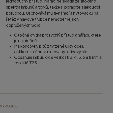
jednoduchý přístup. Nářadí se skládá ze širokého
spektra imbusů a torxů, takže si poradíte s jakoukoli
poruchou. Uschovává multi-nářadí a nýtovačku na
řetěz v hlavové trubce nejmodernějších
odpružených vidlic.
Otočná krytka pro rychlý přístup k nářadí, které
je na přužině.
Má koncovky bitů z tvrzené CRV oceli,
antikorozní úpravu a kovaný slitinový rám.
Obsahuje imbus klíče velikostí 3, 4, 5, 6 a 8 mm a
torx klíč T25.
VÝROBCE