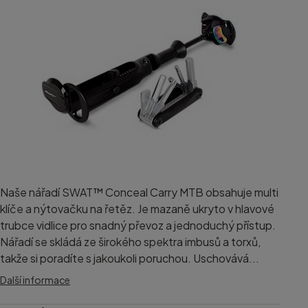
Naše nářadí SWAT™ Conceal Carry MTB obsahuje multi
klíče a nýtovačku na řetěz. Je mazaně ukryto v hlavové
trubce vidlice pro snadný převoz a jednoduchý přístup.
Nářadí se skládá ze širokého spektra imbusů a torxů,
takže si poradíte s jakoukoli poruchou. Uschovává...
Další informace