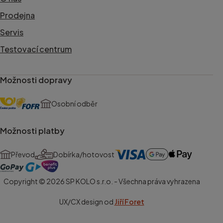
Prodejna
Servis
Testovací centrum
Možnosti dopravy
Osobní odběr
Možnosti platby
Převod
Dobírka/hotovost
Copyright © 2026 SP KOLO s.r.o. - Všechna práva vyhrazena
UX/CX design od
Jiří Foret