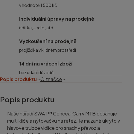
v hodnotě 1 500 kč
Individuální úpravy na prodejně
řídítka, sedlo, atd.
Vyzkoušení na prodejně
projižďka v klidném prostředí
14 dní na vrácení zboží
bez udání důvodů
Popis produktu
O značce
Popis produktu
Naše nářadí SWAT™ Conceal Carry MTB obsahuje
multi klíče a nýtovačku na řetěz. Je mazaně ukryto v
hlavové trubce vidlice pro snadný převoz a