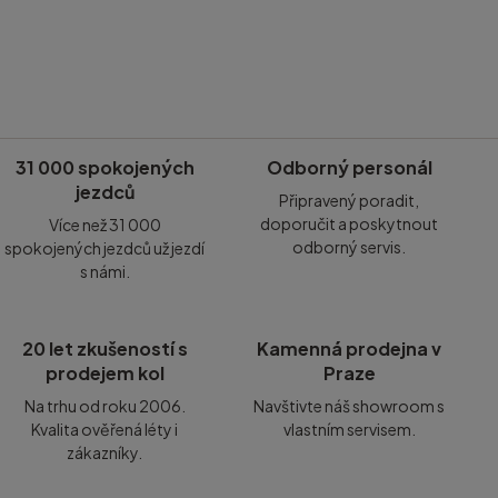
31 000 spokojených
Odborný personál
jezdců
Připravený poradit,
doporučit a poskytnout
Více než 31 000
odborný servis.
spokojených jezdců už jezdí
s námi.
20 let zkušeností s
Kamenná prodejna v
prodejem kol
Praze
Na trhu od roku 2006.
Navštivte náš showroom s
Kvalita ověřená léty i
vlastním servisem.
zákazníky.