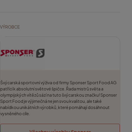
VÝROBCE
Švýcarská sportovní výživa od firmy Sponser Sport Food AG
patřící k absolutní světové špičce. Řada mistrů světa a
olympijských vítězů sází na tuto švýcarskou značku! Sponser
Sport Food je výjimečná ne jen svou kvalitou, ale také
nabídkou unikátních výrobků, které pomáhají dosáhnout
vysněného cíle.
Všechny výrobky Sponser