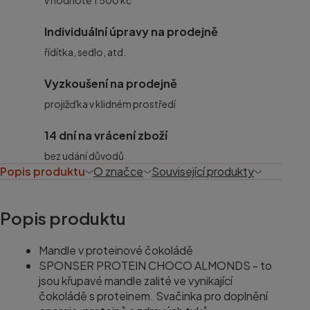
v hodnotě 1 500 kč
Individuální úpravy na prodejně
řídítka, sedlo, atd.
Vyzkoušení na prodejně
projižďka v klidném prostředí
14 dní na vrácení zboží
bez udání důvodů
Popis produktu
O značce
Související produkty
Popis produktu
Mandle v proteinové čokoládě
SPONSER PROTEIN CHOCO ALMONDS - to
jsou křupavé mandle zalité ve vynikající
čokoládě s proteinem. Svačinka pro doplnění