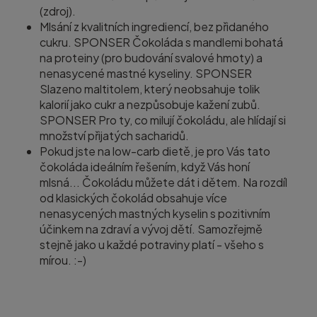
(zdroj).
Mlsání z kvalitních ingrediencí, bez přidaného
cukru. SPONSER Čokoláda s mandlemi bohatá
na proteiny (pro budování svalové hmoty) a
nenasycené mastné kyseliny. SPONSER
Slazeno maltitolem, který neobsahuje tolik
kalorií jako cukr a nezpůsobuje kažení zubů.
SPONSER Pro ty, co milují čokoládu, ale hlídají si
množství přijatých sacharidů.
Pokud jste na low-carb dietě, je pro Vás tato
čokoláda ideálním řešením, když Vás honí
mlsná... Čokoládu můžete dát i dětem. Na rozdíl
od klasických čokolád obsahuje více
nenasycených mastných kyselin s pozitivním
účinkem na zdraví a vývoj dětí. Samozřejmě
stejně jako u každé potraviny platí - všeho s
mírou. :-)