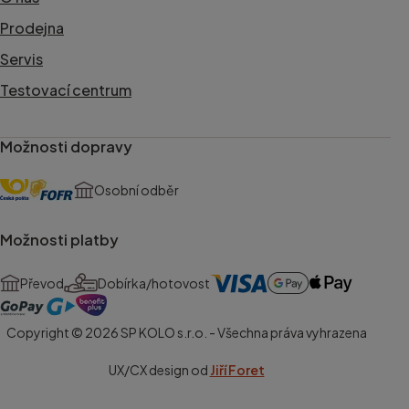
Prodejna
Servis
Testovací centrum
Možnosti dopravy
Osobní odběr
Možnosti platby
Převod
Dobírka/hotovost
Copyright © 2026 SP KOLO s.r.o. - Všechna práva vyhrazena
UX/CX design od
Jiří Foret