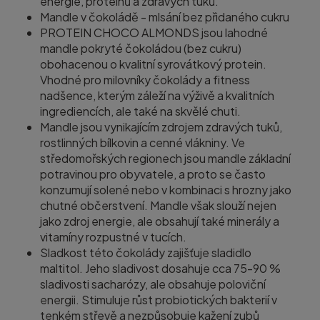
energie, proteinů a zdravých tuků.
Mandle v čokoládě - mlsání bez přidaného cukru
PROTEIN CHOCO ALMONDS jsou lahodné
mandle pokryté čokoládou (bez cukru)
obohacenou o kvalitní syrovátkový protein.
Vhodné pro milovníky čokolády a fitness
nadšence, kterým záleží na výživě a kvalitních
ingrediencích, ale také na skvělé chuti.
Mandle jsou vynikajícím zdrojem zdravých tuků,
rostlinných bílkovin a cenné vlákniny. Ve
středomořských regionech jsou mandle základní
potravinou pro obyvatele, a proto se často
konzumují solené nebo v kombinaci s hrozny jako
chutné občerstvení. Mandle však slouží nejen
jako zdroj energie, ale obsahují také minerály a
vitamíny rozpustné v tucích.
Sladkost této čokolády zajišťuje sladidlo
maltitol. Jeho sladivost dosahuje cca 75-90 %
sladivosti sacharózy, ale obsahuje poloviční
energii. Stimuluje růst probiotických bakterií v
tenkém střevě a nezpůsobuje kažení zubů