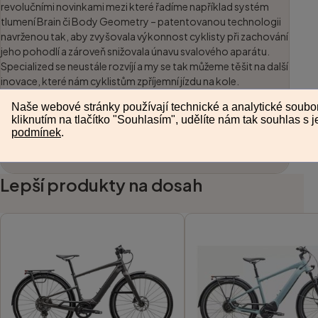
revolučními novinkami mezi které řadíme například systém
tlumení Brain či Body Geometry – patentovanou technologii
navrženou tak, aby zvyšovala výkonnost cyklisty při zachování
jeho pohodlí a zároveň snižovala únavu svalového aparátu.
Specialized se neustále rozvíjí a my se tak můžeme těšit na další
inovace, které nám cyklistům zpříjemní jízdu na kole.
Všechny výrobky Specialized
Lepší produkty na dosah