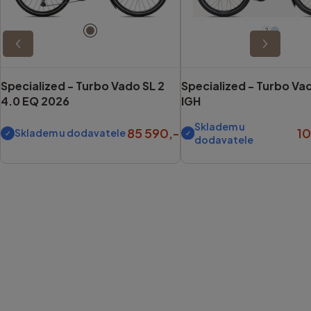
?
Specialized -
Turbo Vado SL 2
Specialized -
Turbo Va
4.0 EQ 2026
IGH
Skladem u
85 590,-
1
Skladem u dodavatele
dodavatele