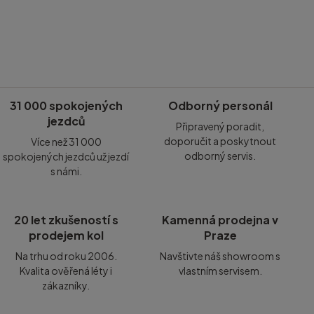
31 000 spokojených
Odborný personál
jezdců
Připravený poradit,
doporučit a poskytnout
Více než 31 000
odborný servis.
spokojených jezdců už jezdí
s námi.
20 let zkušeností s
Kamenná prodejna v
prodejem kol
Praze
Na trhu od roku 2006.
Navštivte náš showroom s
Kvalita ověřená léty i
vlastním servisem.
zákazníky.