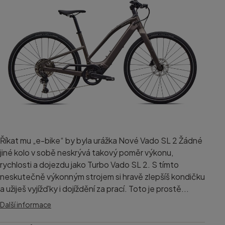
Říkat mu „e-bike“ by byla urážka Nové Vado SL 2 Žádné
jiné kolo v sobě neskrývá takový poměr výkonu,
rychlosti a dojezdu jako Turbo Vado SL 2. S tímto
neskutečně výkonným strojem si hravě zlepšíš kondičku
a užiješ vyjížďky i dojíždění za prací. Toto je prostě...
Další informace