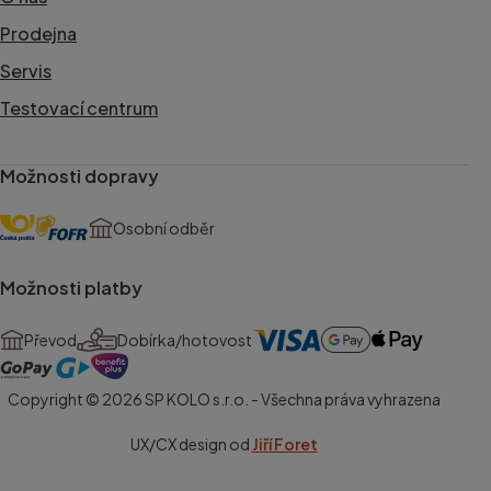
Prodejna
Servis
Testovací centrum
Možnosti dopravy
Osobní odběr
Možnosti platby
Převod
Dobírka/hotovost
Copyright © 2026 SP KOLO s.r.o. - Všechna práva vyhrazena
UX/CX design od
Jiří Foret