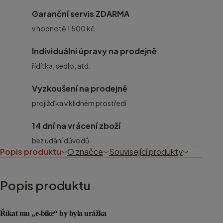
Garanční servis ZDARMA
v hodnotě 1 500 kč
Individuální úpravy na prodejně
řídítka, sedlo, atd.
Vyzkoušení na prodejně
projižďka v klidném prostředí
14 dní na vrácení zboží
bez udání důvodů
Popis produktu
O značce
Související produkty
Popis produktu
Říkat mu „e-bike“ by byla urážka