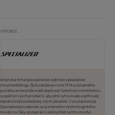
VÝROBCE
Americká firma Specialized se řadí mezi zakladatele
mountainbikingu. Byla založena v roce 1974 a od samého
počátku se neustále snaží zlepšovat funkčnost a technickou
vyspělost svých produktů, aby plně vyhovovaly a splňovaly
nejnáročnější požadavky svých uživatelů. V současnosti je
Specialized považován za významného technologického
inovátora. Díky spolupráci s vědci přišel na trh s mnoho