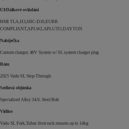
UI/Dálkové ovládání
HMI TLA,H3,SBC-D10,EUBR
COMPLIANT,APLW2,APLUTO,DAYTON
Nabíječka
Custom charger, 48V System w/ SL system charger plug
Rám
2025 Vado SL Step-Through
Sedlová objímka
Specialized Alloy 34.9, Steel Bolt
Vidlice
Vado SL Fork,Tubus front rack mounts up to 14kg