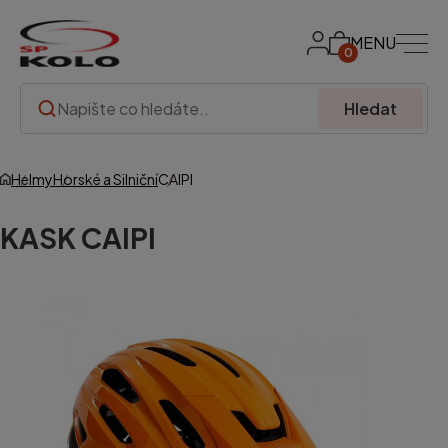
MENU
0
Hledat
Helmy
Horské a Silniční
CAIPI
KASK
CAIPI