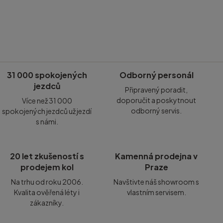
31 000 spokojených
Odborný personál
jezdců
Připravený poradit,
doporučit a poskytnout
Více než 31 000
odborný servis.
spokojených jezdců už jezdí
s námi.
20 let zkušeností s
Kamenná prodejna v
prodejem kol
Praze
Na trhu od roku 2006.
Navštivte náš showroom s
Kvalita ověřená léty i
vlastním servisem.
zákazníky.