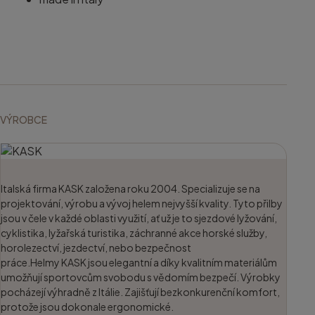
VÝROBCE
Italská firma KASK založena roku 2004. Specializuje se na
projektování, výrobu a vývoj helem nejvyšší kvality. Tyto přilby
jsou v čele v každé oblasti využití, ať už je to sjezdové lyžování,
cyklistika, lyžařská turistika, záchranné akce horské služby,
horolezectví, jezdectví, nebo bezpečnost
práce.Helmy KASK jsou elegantní a díky kvalitním materiálům
umožňují sportovcům svobodu s vědomím bezpečí. Výrobky
pocházejí výhradně z Itálie. Zajišťují bezkonkurenční komfort,
protože jsou dokonale ergonomické.