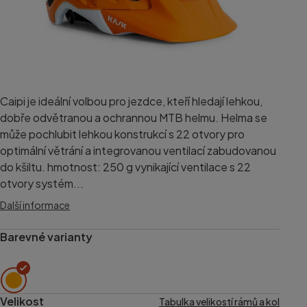
Caipi je ideální volbou pro jezdce, kteří hledají lehkou,
dobře odvětranou a ochrannou MTB helmu. Helma se
může pochlubit lehkou konstrukcí s 22 otvory pro
optimální větrání a integrovanou ventilací zabudovanou
do kšiltu. hmotnost: 250 g vynikající ventilace s 22
otvory systém...
Další informace
Barevné varianty
Velikost
Tabulka velikostí rámů a kol