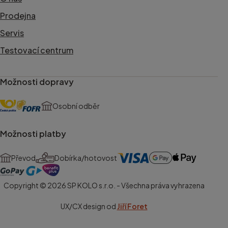
Prodejna
Servis
Testovací centrum
Možnosti dopravy
Osobní odběr
Možnosti platby
Převod
Dobírka/hotovost
Copyright © 2026 SP KOLO s.r.o. - Všechna práva vyhrazena
UX/CX design od
Jiří Foret