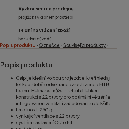
Vyzkoušení na prodejně
projižďka v klidném prostředí
14 dní na vrácení zboží
bez udání důvodů
Popis produktu
O značce
Související produkty
Popis produktu
Caipi je ideální volbou pro jezdce, kteří hledají
lehkou, dobře odvětranou a ochrannou MTB
helmu. Helma se může pochlubit lehkou
konstrukcí s 22 otvory pro optimální větrání a
integrovanou ventilací zabudovanou do kšiltu.
hmotnost: 250 g
vynikající ventilace s 22 otvory
systém nastavení Octo Fit
made in italy