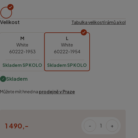
Velikost
Tabulka velikostí rámů a kol
M
L
White
White
60222-1953
60222-1954
Skladem SP KOLO
Skladem SP KOLO
Skladem
Můžete mít hned na
prodejně v Praze
1 490,-
-
+