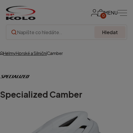
MENU
0
Hledat
Helmy
Horské a Silniční
Camber
Specialized
Camber