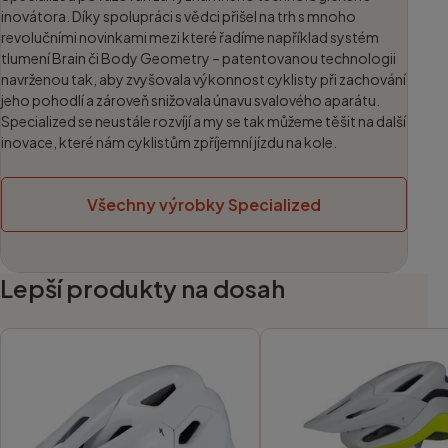
inovátora. Díky spolupráci s vědci přišel na trh s mnoho
revolučními novinkami mezi které řadíme například systém
tlumení Brain či Body Geometry – patentovanou technologii
navrženou tak, aby zvyšovala výkonnost cyklisty při zachování
jeho pohodlí a zároveň snižovala únavu svalového aparátu.
Specialized se neustále rozvíjí a my se tak můžeme těšit na další
inovace, které nám cyklistům zpříjemní jízdu na kole.
Všechny výrobky Specialized
Lepší produkty na dosah