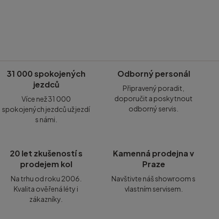
31 000 spokojených
Odborný personál
jezdců
Připravený poradit,
doporučit a poskytnout
Více než 31 000
odborný servis.
spokojených jezdců už jezdí
s námi.
20 let zkušeností s
Kamenná prodejna v
prodejem kol
Praze
Na trhu od roku 2006.
Navštivte náš showroom s
Kvalita ověřená léty i
vlastním servisem.
zákazníky.