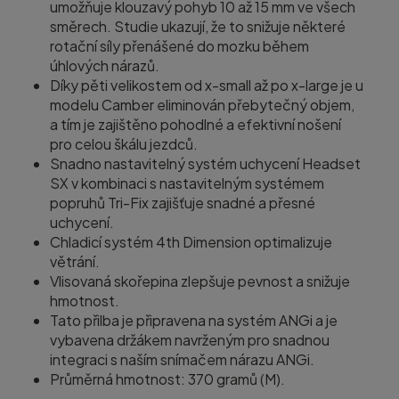
umožňuje klouzavý pohyb 10 až 15 mm ve všech
směrech. Studie ukazují, že to snižuje některé
rotační síly přenášené do mozku během
úhlových nárazů.
Díky pěti velikostem od x-small až po x-large je u
modelu Camber eliminován přebytečný objem,
a tím je zajištěno pohodlné a efektivní nošení
pro celou škálu jezdců.
Snadno nastavitelný systém uchycení Headset
SX v kombinaci s nastavitelným systémem
popruhů Tri-Fix zajišťuje snadné a přesné
uchycení.
Chladicí systém 4th Dimension optimalizuje
větrání.
Vlisovaná skořepina zlepšuje pevnost a snižuje
hmotnost.
Tato přilba je připravena na systém ANGi a je
vybavena držákem navrženým pro snadnou
integraci s naším snímačem nárazu ANGi.
Průměrná hmotnost: 370 gramů (M).