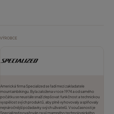
VÝROBCE
Americká firma Specialized se řadí mezi zakladatele
mountainbikingu. Byla založena v roce 1974 a od samého
počátku se neustále snaží zlepšovat funkčnost a technickou
vyspělost svých produktů, aby plně vyhovovaly a splňovaly
nejnáročnější požadavky svých uživatelů. V současnosti je
Specialized považován za významného technologického