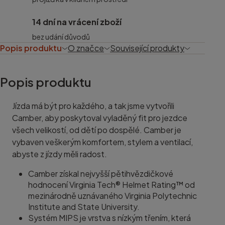
14 dní na vrácení zboží
bez udání důvodů
Popis produktu
O značce
Související produkty
Popis produktu
Jízda má být pro každého, a tak jsme vytvořili
Camber, aby poskytoval vyladěný fit pro jezdce
všech velikostí, od dětí po dospělé. Camber je
vybaven veškerým komfortem, stylem a ventilací,
abyste z jízdy měli radost.
Camber získal nejvyšší pětihvězdičkové
hodnocení Virginia Tech® Helmet Rating™ od
mezinárodně uznávaného Virginia Polytechnic
Institute and State University.
Systém MIPS je vrstva s nízkým třením, která