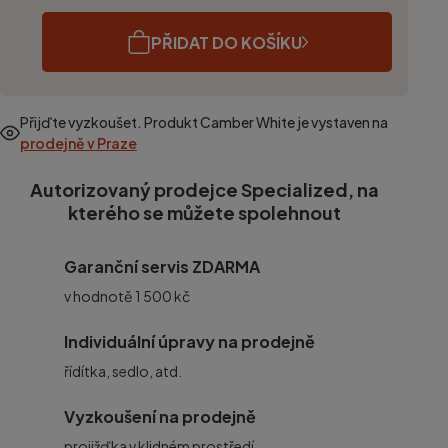
PŘIDAT DO KOŠÍKU
Přijďte vyzkoušet. Produkt
Camber White
je vystaven na
prodejně v Praze
Autorizovaný prodejce Specialized, na
kterého se můžete spolehnout
Garanční servis ZDARMA
v hodnotě 1 500 kč
Individuální úpravy na prodejně
řídítka, sedlo, atd.
Vyzkoušení na prodejně
projižďka v klidném prostředí