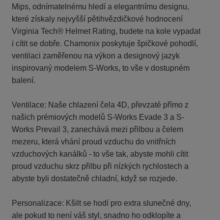
Mips, odnímatelnému hledí a elegantnímu designu,
které získaly nejvyšší pětihvězdičkové hodnocení
Virginia Tech® Helmet Rating, budete na kole vypadat
i cítit se dobře. Chamonix poskytuje špičkové pohodlí,
ventilaci zaměřenou na výkon a designový jazyk
inspirovaný modelem S-Works, to vše v dostupném
balení.
Ventilace: Naše chlazení čela 4D, převzaté přímo z
našich prémiových modelů S-Works Evade 3 a S-
Works Prevail 3, zanechává mezi přilbou a čelem
mezeru, která vhání proud vzduchu do vnitřních
vzduchových kanálků - to vše tak, abyste mohli cítit
proud vzduchu skrz přilbu při nízkých rychlostech a
abyste byli dostatečně chladní, když se rozjede.
Personalizace: Kšilt se hodí pro extra slunečné dny,
ale pokud to není váš styl, snadno ho odklopíte a