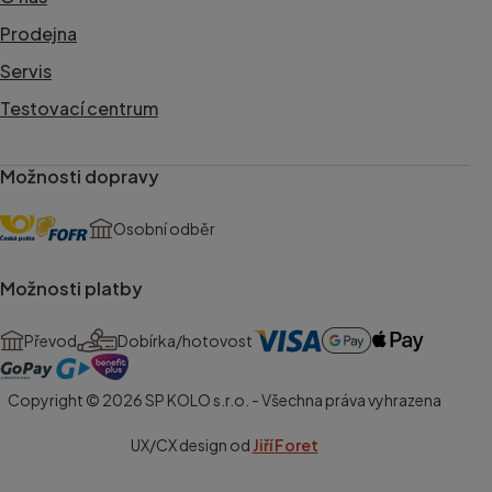
Prodejna
Servis
Testovací centrum
Možnosti dopravy
Osobní odběr
Možnosti platby
Převod
Dobírka/hotovost
Copyright © 2026 SP KOLO s.r.o. - Všechna práva vyhrazena
UX/CX design od
Jiří Foret