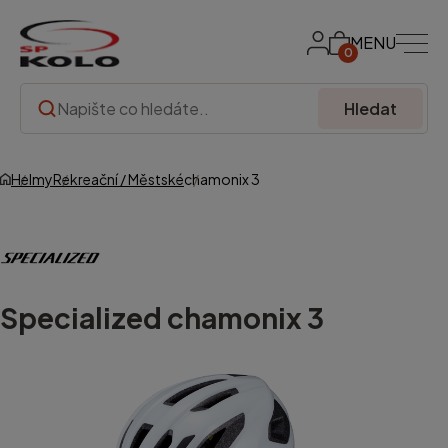
MENU
0
Hledat
Helmy
Rekreační / Městské
chamonix 3
Specialized
chamonix 3