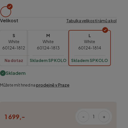
Velikost
Tabulka velikostí rámů a kol
S
M
L
White
White
White
60124-1812
60124-1813
60124-1814
Na dotaz
Skladem SP KOLO
Skladem SP KOLO
Skladem
Můžete mít hned na
prodejně v Praze
1 699,-
-
+