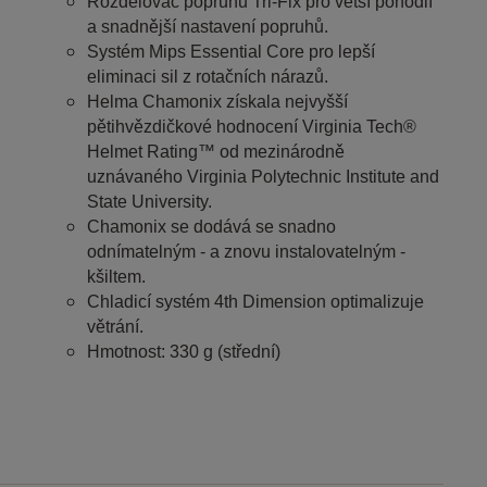
Rozdělovač popruhů Tri-Fix pro větší pohodlí
a snadnější nastavení popruhů.
Systém Mips Essential Core pro lepší
eliminaci sil z rotačních nárazů.
Helma Chamonix získala nejvyšší
pětihvězdičkové hodnocení Virginia Tech®
Helmet Rating™ od mezinárodně
uznávaného Virginia Polytechnic Institute and
State University.
Chamonix se dodává se snadno
odnímatelným - a znovu instalovatelným -
kšiltem.
Chladicí systém 4th Dimension optimalizuje
větrání.
Hmotnost: 330 g (střední)