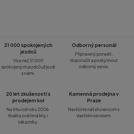
31 000 spokojených
Odborný personál
jezdců
Připravený poradit,
doporučit a poskytnout
Více než 31 000
odborný servis.
spokojených jezdců už jezdí
s námi.
20 let zkušeností s
Kamenná prodejna v
prodejem kol
Praze
Na trhu od roku 2006.
Navštivte náš showroom s
Kvalita ověřená léty i
vlastním servisem.
zákazníky.