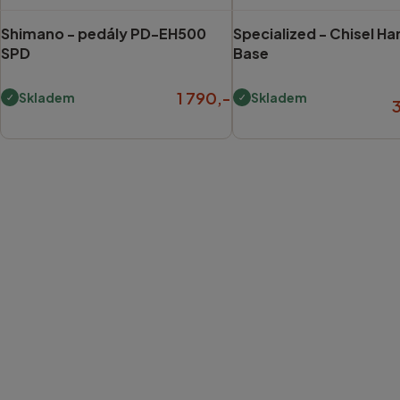
Shimano -
pedály PD-EH500
Specialized -
Chisel Har
SPD
Base
1 790,-
Skladem
Skladem