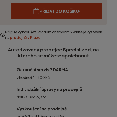
PŘIDAT DO KOŠÍKU
Přijďte vyzkoušet. Produkt
chamonix 3 White
je vystaven
na
prodejně v Praze
Autorizovaný prodejce Specialized, na
kterého se můžete spolehnout
Garanční servis ZDARMA
v hodnotě 1 500 kč
Individuální úpravy na prodejně
řídítka, sedlo, atd.
Vyzkoušení na prodejně
projižďka v klidném prostředí