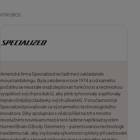
VÝROBCE
Americká firma Specialized se řadí mezi zakladatele
mountainbikingu. Byla založena v roce 1974 a od samého
počátku se neustále snaží zlepšovat funkčnost a technickou
vyspělost svých produktů, aby plně vyhovovaly a splňovaly
nejnáročnější požadavky svých uživatelů. V současnosti je
Specialized považován za významného technologického
inovátora. Díky spolupráci s vědci přišel na trh s mnoho
revolučními novinkami mezi které řadíme například systém
tlumení Brain či Body Geometry – patentovanou technologii
navrženou tak, aby zvyšovala výkonnost cyklisty při zachování
jeho pohodlí a zároveň snižovala únavu svalového aparátu.