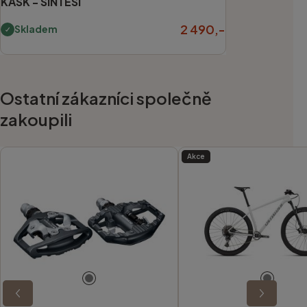
KASK -
SINTESI
2 490,-
Skladem
Ostatní zákazníci společně
zakoupili
Akce