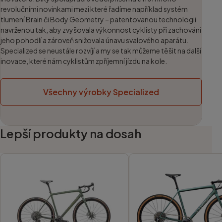
revolučními novinkami mezi které řadíme například systém
tlumení Brain či Body Geometry – patentovanou technologii
navrženou tak, aby zvyšovala výkonnost cyklisty při zachování
jeho pohodlí a zároveň snižovala únavu svalového aparátu.
Specialized se neustále rozvíjí a my se tak můžeme těšit na další
inovace, které nám cyklistům zpříjemní jízdu na kole.
Všechny výrobky Specialized
Lepší produkty na dosah