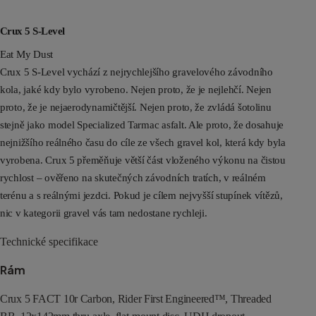
Crux 5 S-Level
Eat My Dust
Crux 5 S-Level vychází z nejrychlejšího gravelového závodního
kola, jaké kdy bylo vyrobeno. Nejen proto, že je nejlehčí. Nejen
proto, že je nejaerodynamičtější. Nejen proto, že zvládá šotolinu
stejně jako model Specialized Tarmac asfalt. Ale proto, že dosahuje
nejnižšího reálného času do cíle ze všech gravel kol, která kdy byla
vyrobena. Crux 5 přeměňuje větší část vloženého výkonu na čistou
rychlost – ověřeno na skutečných závodních tratích, v reálném
terénu a s reálnými jezdci. Pokud je cílem nejvyšší stupínek vítězů,
nic v kategorii gravel vás tam nedostane rychleji.
Technické specifikace
Rám
Crux 5 FACT 10r Carbon, Rider First Engineered™, Threaded