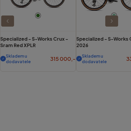
Specialized -
S-Works Crux -
Specialized -
S-Works 
Sram Red XPLR
2026
Skladem u
Skladem u
315 000,-
3
dodavatele
dodavatele