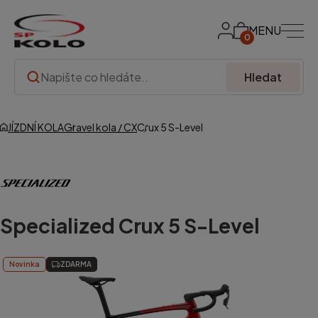
MENU
0
Hledat
JÍZDNÍ KOLA
Gravel kola / CX
Crux 5 S-Level
Specialized
Crux 5 S-Level
Novinka
ZDARMA