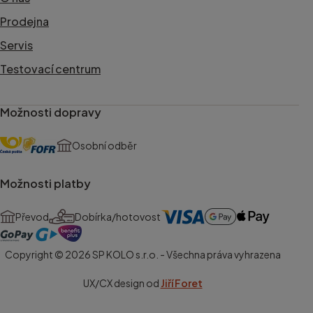
Prodejna
Servis
Testovací centrum
Možnosti dopravy
Osobní odběr
Možnosti platby
Převod
Dobírka/hotovost
Copyright © 2026 SP KOLO s.r.o. - Všechna práva vyhrazena
UX/CX design od
Jiří Foret