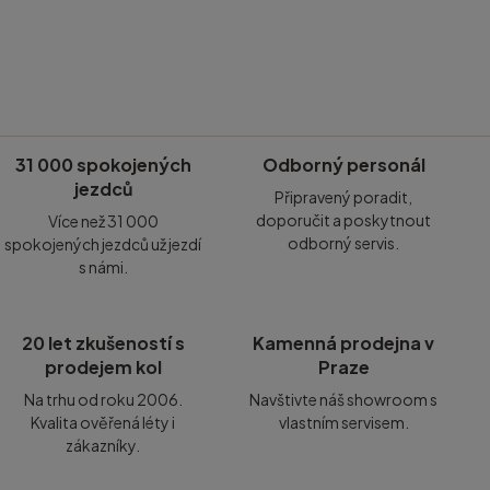
31 000 spokojených
Odborný personál
jezdců
Připravený poradit,
doporučit a poskytnout
Více než 31 000
odborný servis.
spokojených jezdců už jezdí
s námi.
20 let zkušeností s
Kamenná prodejna v
prodejem kol
Praze
Na trhu od roku 2006.
Navštivte náš showroom s
Kvalita ověřená léty i
vlastním servisem.
zákazníky.