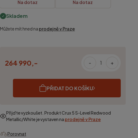
Na dotaz
Na dotaz
Skladem
Můžete mít hned na
prodejně v Praze
264 990,-
-
+
PŘIDAT DO KOŠÍKU
Přijďte vyzkoušet. Produkt
Crux 5 S-Level Redwood
Metallic/White
je vystaven na
prodejně v Praze
Porovnat