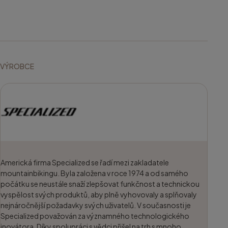
VÝROBCE
Americká firma Specialized se řadí mezi zakladatele
mountainbikingu. Byla založena v roce 1974 a od samého
počátku se neustále snaží zlepšovat funkčnost a technickou
vyspělost svých produktů, aby plně vyhovovaly a splňovaly
nejnáročnější požadavky svých uživatelů. V současnosti je
Specialized považován za významného technologického
inovátora. Díky spolupráci s vědci přišel na trh s mnoho