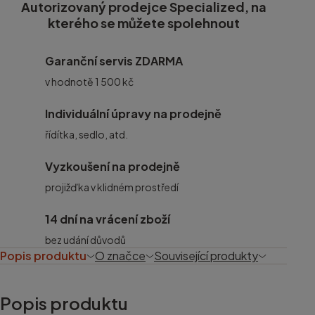
Autorizovaný prodejce Specialized, na
kterého se můžete spolehnout
Garanční servis ZDARMA
v hodnotě 1 500 kč
Individuální úpravy na prodejně
řídítka, sedlo, atd.
Vyzkoušení na prodejně
projižďka v klidném prostředí
14 dní na vrácení zboží
bez udání důvodů
Popis produktu
O značce
Související produkty
Popis produktu