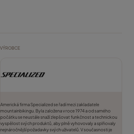
VÝROBCE
Americká firma Specialized se řadí mezi zakladatele
mountainbikingu. Byla založena v roce 1974 a od samého
počátku se neustále snaží zlepšovat funkčnost a technickou
vyspělost svých produktů, aby plně vyhovovaly a splňovaly
nejnáročnější požadavky svých uživatelů. V současnosti je