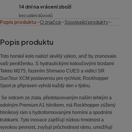
14 dní na vrácení zboží
bez udání důvodů
Popis produktu
O značce
Související produkty
Popis produktu
Toto horské kolo nabízí skvělý výkon, aniž by zruinovalo
vaši peněženku. S hydraulickými kotoučovými brzdami
Tektro M275, řazením Shimano CUES a vidlicí SR
SunTour XCM postavenou pro rychlost, Rockhopper
Sport je připraven vyhrát každý den v týdnu.
Se srdcem ze zlata, představovaným naším lehkým a
odolným Premium A1 hliníkem, má Rockhopper zúžený
hliníkový rám s hydroformovanými horními a spodními
trubkami. Tyto inovace zajišťují nízkou hmotnost a
vysokou pevnost, zvyšují průchodnost rámu, umožňují