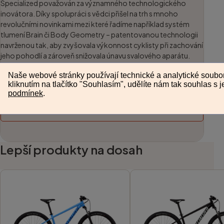
Specialized považován za významného technologického
inovátora. Díky spolupráci s vědci přišel na trh s mnoho
revolučními novinkami mezi které řadíme například systém
tlumení Brain či Body Geometry – patentovanou technologii
navrženou tak, aby zvyšovala výkonnost cyklisty při zachování
jeho pohodlí a zároveň snižovala únavu svalového aparátu.
Specialized se neustále rozvíjí a my se tak můžeme těšit na další
inovace, které nám cyklistům zpříjemní jízdu na kole.
Všechny výrobky Specialized
Lepší produkty na dosah