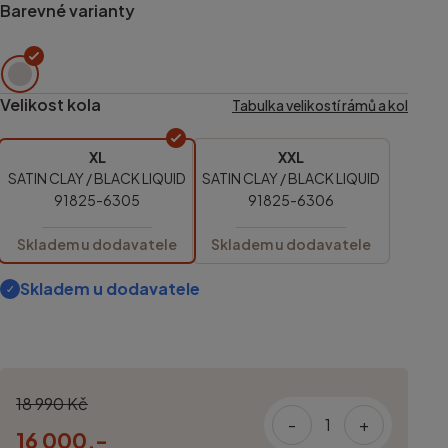
Barevné varianty
Velikost kola
Tabulka velikostí rámů a kol
XL
XXL
SATIN CLAY / BLACK LIQUID
SATIN CLAY / BLACK LIQUID
91825-6305
91825-6306
Skladem u dodavatele
Skladem u dodavatele
Skladem u dodavatele
18 990 Kč
-
+
16 000,-