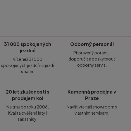
31 000 spokojených
Odborný personál
jezdců
Připravený poradit,
doporučit a poskytnout
Více než 31 000
odborný servis.
spokojených jezdců už jezdí
s námi.
20 let zkušeností s
Kamenná prodejna v
prodejem kol
Praze
Na trhu od roku 2006.
Navštivte náš showroom s
Kvalita ověřená léty i
vlastním servisem.
zákazníky.