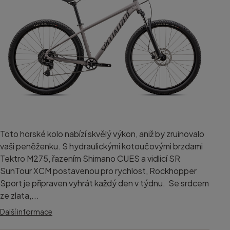
Toto horské kolo nabízí skvělý výkon, aniž by zruinovalo
vaši peněženku. S hydraulickými kotoučovými brzdami
Tektro M275, řazením Shimano CUES a vidlicí SR
SunTour XCM postavenou pro rychlost, Rockhopper
Sport je připraven vyhrát každý den v týdnu. Se srdcem
ze zlata,...
Další informace