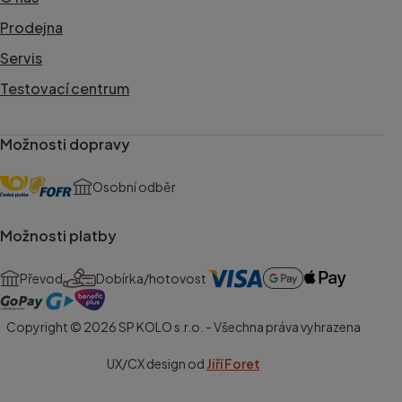
Prodejna
Servis
Testovací centrum
Možnosti dopravy
Osobní odběr
Možnosti platby
Převod
Dobírka/hotovost
Copyright © 2026 SP KOLO s.r.o. - Všechna práva vyhrazena
UX/CX design od
Jiří Foret