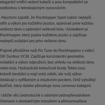
elegantní vnitřní vedení kabelů a jsou kompatibilní se
sedlovkou s teleskopickým vysouváním.
Abychom zajistili, že Rockhopper Sport nabízí nejlepší
střih a výkon pro každého jezdce, spárovali jsme každou
velikost rámu s optimální velikostí kola. Výsledkem je
Rockhopper, který padne každému jezdci a zajišťuje
nejlepší ovládání pro jeho velikost rámu.
Poprvé přinášíme naši Rx Tune do Rockhopperu s vidlicí
SR Suntour XCM. Zajišťuje konzistentní geometrie,
ovládání a výkon odpružení, bez ohledu na velikost rámu
nebo kola. Hydraulické kotoučové brzdy Tektro jsou
krásně bestiální a mají ostrý záběr, ale svůj výkon
dodávají s vytříbeným a intuitivním pocitem, čímž vytvářejí
balíček, který daleko přesahuje svou cenovou kategorii.
Udržte věci jednoduché s odolným jednopřevodníkem
Shimano s dostatečným rozsahem a přehazovačkou