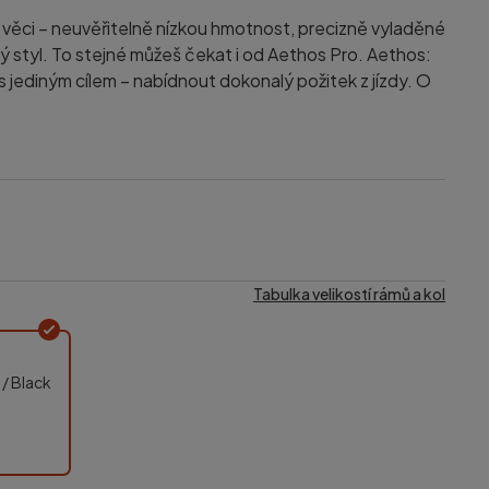
ři věci – neuvěřitelně nízkou hmotnost, precizně vyladěné
itý styl. To stejné můžeš čekat i od Aethos Pro. Aethos:
 jediným cílem – nabídnout dokonalý požitek z jízdy. O
Tabulka velikostí rámů a kol
 / Black