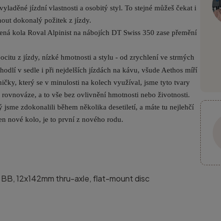
yladěné jízdní vlastnosti a osobitý styl. To stejné můžeš čekat i
out dokonalý požitek z jízdy.
etená kola Roval Alpinist na nábojích DT Swiss 350 zase přemění
tu z jízdy, nízké hmotnosti a stylu - od zrychlení ve strmých
odlí v sedle i při nejdelších jízdách na kávu, všude Aethos míří
ičky, který se v minulosti na kolech využíval, jsme tyto tvary
rovnováze, a to vše bez ovlivnění hmotnosti nebo životnosti.
jsme zdokonalili během několika desetiletí, a máte tu nejlehčí
en nové kolo, je to první z nového rodu.
 BB, 12x142mm thru-axle, flat-mount disc