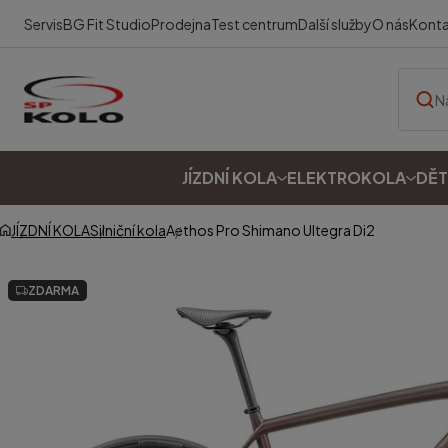
Servis
BG Fit Studio
Prodejna
Test centrum
Další služby
O nás
Kont
JÍZDNÍ KOLA
ELEKTROKOLA
DĚT
JÍZDNÍ KOLA
Silniční kola
Aethos Pro Shimano Ultegra Di2
ZDARMA