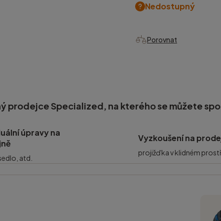
Nedostupný
Porovnat
ý prodejce Specialized, na kterého se můžete sp
duální úpravy na
Vyzkoušení na prode
jně
projižďka v klidném prost
 sedlo, atd.