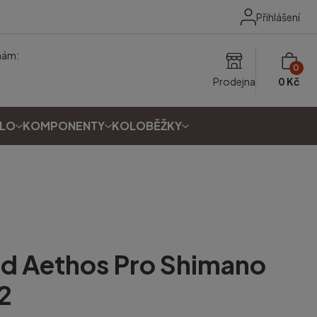
Přihlášení
nám:
0
Prodejna
0 Kč
OLO
KOMPONENTY
KOLOBĚŽKY
ed
Aethos Pro Shimano
2