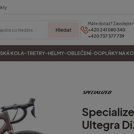
akty
Máte dotaz? Zavolejte 
Hledat
+420 241 080 340
+420 737 377 739
SKÁ KOLA
TRETRY
HELMY
OBLEČENÍ
DOPLŇKY NA K
Specializ
Ultegra Di