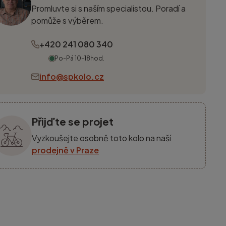
Promluvte si s naším specialistou. Poradí a
pomůže s výběrem.
+420 241 080 340
Po-Pá 10-18hod.
info@spkolo.cz
Přijďte se projet
Vyzkoušejte osobně toto kolo na naší
prodejně v Praze