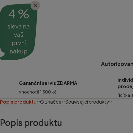
4 %
sleva na
váš
první
nákup
Autorizovan
Indivi
Garanční servis ZDARMA
prode
v hodnotě 1 500 kč
řídítka,
Popis produktu
O značce
Související produkty
Popis produktu