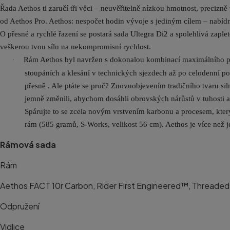
Řada Aethos ti zaručí tři věci – neuvěřitelně nízkou hmotnost, precizně v
od Aethos Pro. Aethos: nespočet hodin vývoje s jediným cílem – nabídn
O přesné a rychlé řazení se postará sada Ultegra Di2 a spolehlivá zapl
veškerou tvou sílu na nekompromisní rychlost.
Rám Aethos byl navržen s dokonalou kombinací maximálního poci
·
stoupáních a klesání v technických sjezdech až po celodenní poh
přesně . Ale ptáte se proč? Znovuobjevením tradičního tvaru siln
jemně změnili, abychom dosáhli obrovských nárůstů v tuhosti a 
Spárujte to se zcela novým vrstvením karbonu a procesem, který 
rám (585 gramů, S-Works, velikost 56 cm). Aethos je více než j
Rámová sada
Rám
Aethos FACT 10r Carbon, Rider First Engineered™, Threaded
Odpružení
Vidlice