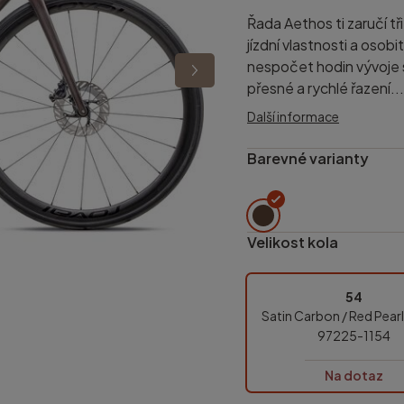
Řada Aethos ti zaručí t
jízdní vlastnosti a osob
nespočet hodin vývoje s
přesné a rychlé řazení...
Další informace
Barevné varianty
Velikost kola
54
Satin Carbon / Red Pearl
97225-1154
Na dotaz