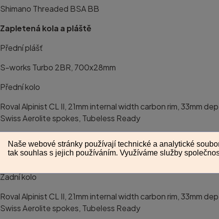
Shimano Threaded BSA BB
Zapletená kola a pláště
Přední plášť
S-works Turbo 2BR, 700x28mm
Přední kolo
Roval Alpinist CL II, 21mm internal width carbon rim, 33mm d
Swiss Aerolite spokes, Tubeless Ready
Zadní plášť
S-works Turbo 2BR, 700x28mm
Zadní kolo
Roval Alpinist CL II, 21mm internal width carbon rim, 33mm d
Swiss Aerolite spokes, Tubeless Ready