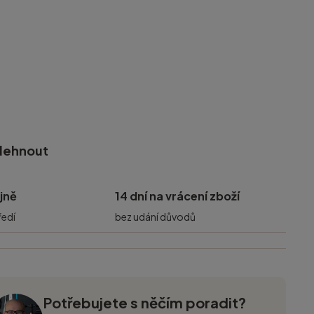
olehnout
jně
14 dní na vrácení zboží
ředí
bez udání důvodů
Potřebujete s něčím poradit?