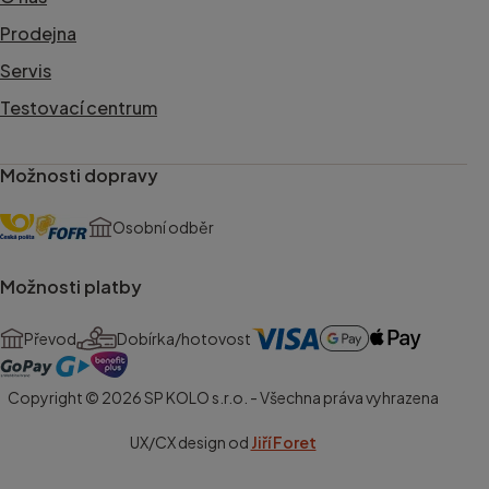
Prodejna
Servis
Testovací centrum
Možnosti dopravy
Osobní odběr
Možnosti platby
Převod
Dobírka/hotovost
Copyright © 2026 SP KOLO s.r.o. - Všechna práva vyhrazena
UX/CX design od
Jiří Foret