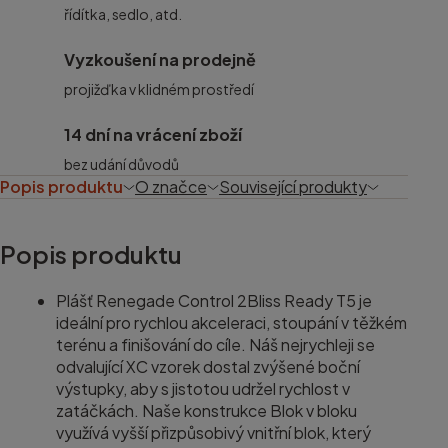
řídítka, sedlo, atd.
Vyzkoušení na prodejně
projižďka v klidném prostředí
14 dní na vrácení zboží
bez udání důvodů
Popis produktu
O značce
Související produkty
Popis produktu
Plášť Renegade Control 2Bliss Ready T5 je
ideální pro rychlou akceleraci, stoupání v těžkém
terénu a finišování do cíle. Náš nejrychleji se
odvalující XC vzorek dostal zvýšené boční
výstupky, aby s jistotou udržel rychlost v
zatáčkách. Naše konstrukce Blok v bloku
využívá vyšší přizpůsobivý vnitřní blok, který