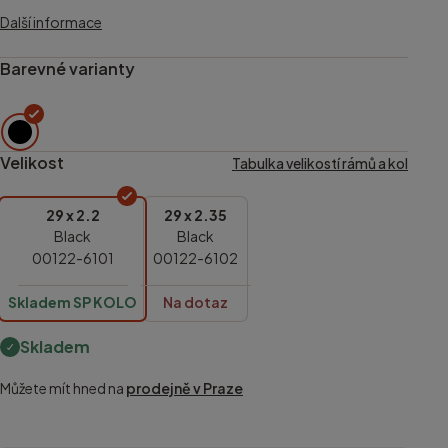
Další informace
Barevné varianty
Velikost
Tabulka velikostí rámů a kol
29 x 2.2
29 x 2.35
Black
Black
00122-6101
00122-6102
Skladem SP KOLO
Na dotaz
Skladem
Můžete mít hned na
prodejně v Praze