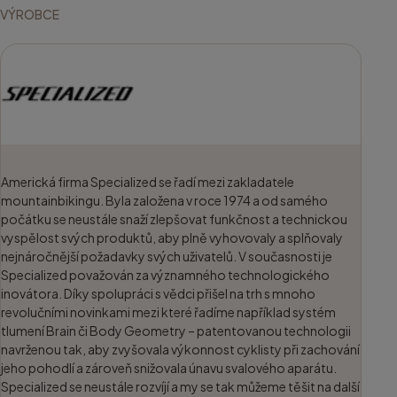
VÝROBCE
Americká firma Specialized se řadí mezi zakladatele
mountainbikingu. Byla založena v roce 1974 a od samého
počátku se neustále snaží zlepšovat funkčnost a technickou
vyspělost svých produktů, aby plně vyhovovaly a splňovaly
nejnáročnější požadavky svých uživatelů. V současnosti je
Specialized považován za významného technologického
inovátora. Díky spolupráci s vědci přišel na trh s mnoho
revolučními novinkami mezi které řadíme například systém
tlumení Brain či Body Geometry – patentovanou technologii
navrženou tak, aby zvyšovala výkonnost cyklisty při zachování
jeho pohodlí a zároveň snižovala únavu svalového aparátu.
Specialized se neustále rozvíjí a my se tak můžeme těšit na další