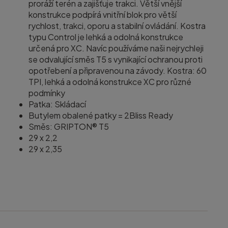
proráží terén a zajišťuje trakci. Větší vnější
konstrukce podpírá vnitřní blok pro větší
rychlost, trakci, oporu a stabilní ovládání. Kostra
typu Control je lehká a odolná konstrukce
určená pro XC. Navíc používáme naši nejrychleji
se odvalující směs T5 s vynikající ochranou proti
opotřebení a připravenou na závody. Kostra: 60
TPI, lehká a odolná konstrukce XC pro různé
podmínky
Patka: Skládací
Butylem obalené patky = 2Bliss Ready
Směs: GRIPTON® T5
29 x 2,2
29 x 2,35