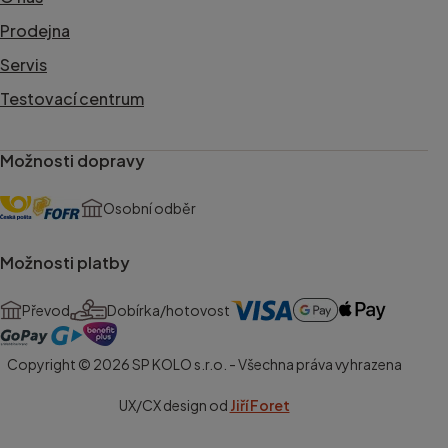
Prodejna
Servis
Testovací centrum
Možnosti dopravy
Osobní odběr
Možnosti platby
Převod
Dobírka/hotovost
Copyright © 2026 SP KOLO s.r.o. - Všechna práva vyhrazena
UX/CX design od
Jiří Foret