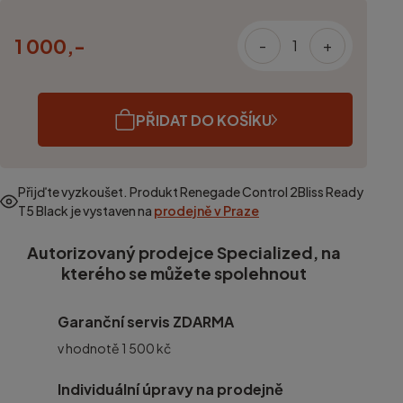
1 000,-
-
+
PŘIDAT DO KOŠÍKU
Přijďte vyzkoušet. Produkt
Renegade Control 2Bliss Ready
T5 Black
je vystaven na
prodejně v Praze
Autorizovaný prodejce Specialized, na
kterého se můžete spolehnout
Garanční servis ZDARMA
v hodnotě 1 500 kč
Individuální úpravy na prodejně