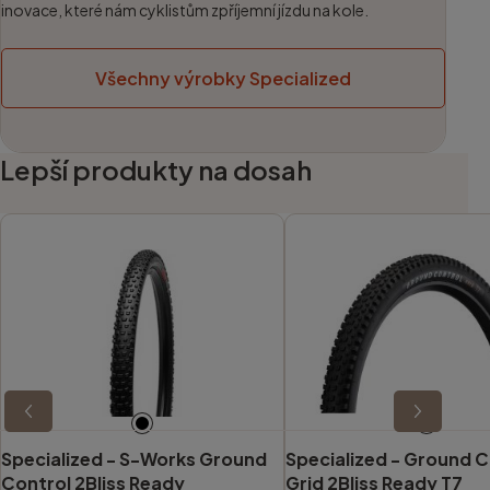
inovace, které nám cyklistům zpříjemní jízdu na kole.
Všechny výrobky Specialized
Lepší produkty na dosah
Specialized -
S-Works Ground
Specialized -
Ground C
Control 2Bliss Ready
Grid 2Bliss Ready T7