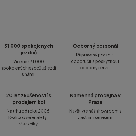
31 000 spokojených
Odborný personál
jezdců
Připravený poradit,
doporučit a poskytnout
Více než 31 000
odborný servis.
spokojených jezdců už jezdí
s námi.
20 let zkušeností s
Kamenná prodejna v
prodejem kol
Praze
Na trhu od roku 2006.
Navštivte náš showroom s
Kvalita ověřená léty i
vlastním servisem.
zákazníky.