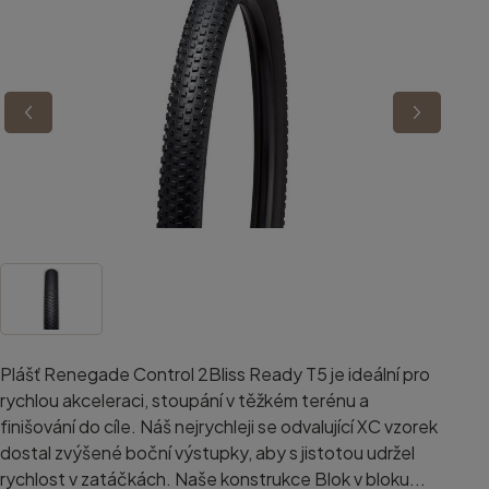
Plášť Renegade Control 2Bliss Ready T5 je ideální pro
rychlou akceleraci, stoupání v těžkém terénu a
finišování do cíle. Náš nejrychleji se odvalující XC vzorek
dostal zvýšené boční výstupky, aby s jistotou udržel
rychlost v zatáčkách. Naše konstrukce Blok v bloku...