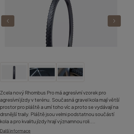
Zcela nový Rhombus Pro má agresívní vzorek pro
agresívní jízdy v terénu. Současná gravel kola mají větší
prostor pro pláště a umí toho víc a proto se vydávají na
drsnější traily. Pláště jsou velmi podstatnou součástí
kola a pro kvalitu jízdy hrají významnou roli....
Další informace