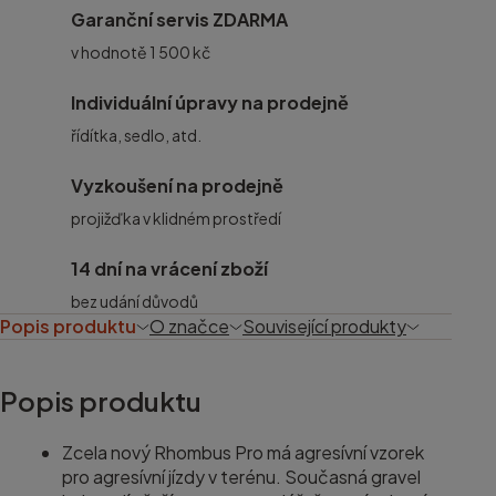
Garanční servis ZDARMA
v hodnotě 1 500 kč
Individuální úpravy na prodejně
řídítka, sedlo, atd.
Vyzkoušení na prodejně
projižďka v klidném prostředí
14 dní na vrácení zboží
bez udání důvodů
Popis produktu
O značce
Související produkty
Popis produktu
Zcela nový Rhombus Pro má agresívní vzorek
pro agresívní jízdy v terénu. Současná gravel