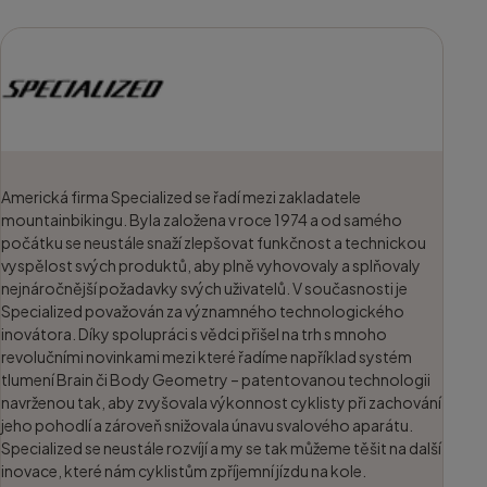
Americká firma Specialized se řadí mezi zakladatele
mountainbikingu. Byla založena v roce 1974 a od samého
počátku se neustále snaží zlepšovat funkčnost a technickou
vyspělost svých produktů, aby plně vyhovovaly a splňovaly
nejnáročnější požadavky svých uživatelů. V současnosti je
Specialized považován za významného technologického
inovátora. Díky spolupráci s vědci přišel na trh s mnoho
revolučními novinkami mezi které řadíme například systém
tlumení Brain či Body Geometry – patentovanou technologii
navrženou tak, aby zvyšovala výkonnost cyklisty při zachování
jeho pohodlí a zároveň snižovala únavu svalového aparátu.
Specialized se neustále rozvíjí a my se tak můžeme těšit na další
inovace, které nám cyklistům zpříjemní jízdu na kole.