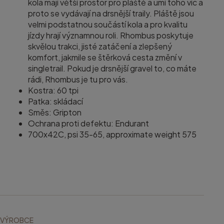
kola mají větší prostor pro pláště a umí toho víc a
proto se vydávají na drsnější traily. Pláště jsou
velmi podstatnou součástí kola a pro kvalitu
jízdy hrají významnou roli. Rhombus poskytuje
skvělou trakci, jisté zatáčení a zlepšený
komfort, jakmile se štěrková cesta změní v
singletrail. Pokud je drsnější gravel to, co máte
rádi, Rhombus je tu pro vás.
Kostra: 60 tpi
Patka: skládací
Směs: Gripton
Ochrana proti defektu: Endurant
700x42C, psi 35-65, approximate weight 575
VÝROBCE