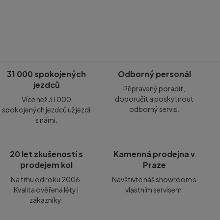
31 000 spokojených
Odborný personál
jezdců
Připravený poradit,
doporučit a poskytnout
Více než 31 000
odborný servis.
spokojených jezdců už jezdí
s námi.
20 let zkušeností s
Kamenná prodejna v
prodejem kol
Praze
Na trhu od roku 2006.
Navštivte náš showroom s
Kvalita ověřená léty i
vlastním servisem.
zákazníky.