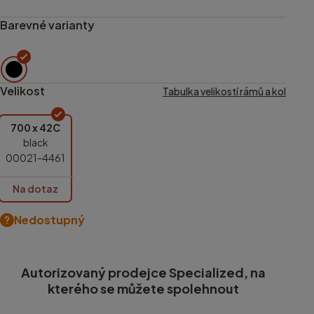
Barevné varianty
Velikost
Tabulka velikostí rámů a kol
700 x 42C
black
00021-4461
Na dotaz
Nedostupný
Autorizovaný prodejce Specialized, na
kterého se můžete spolehnout