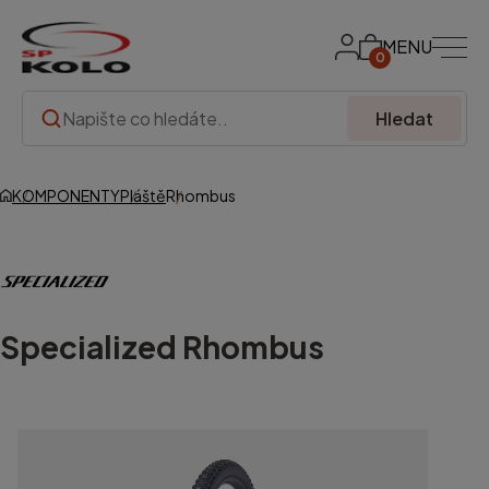
MENU
0
Hledat
KOMPONENTY
Pláště
Rhombus
Specialized
Rhombus