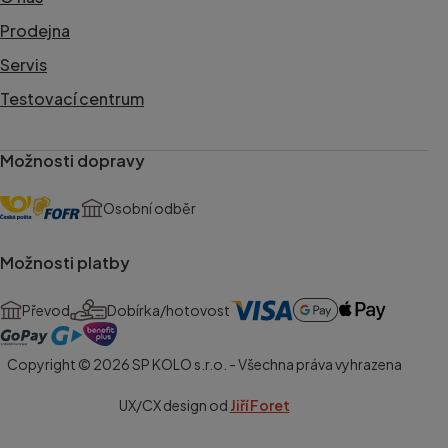
Prodejna
Servis
Testovací centrum
Možnosti dopravy
Osobní odběr
Možnosti platby
Převod
Dobírka/hotovost
Copyright © 2026 SP KOLO s.r.o. - Všechna práva vyhrazena
UX/CX design od
Jiří Foret