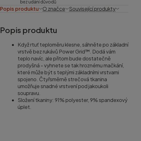
bez udání důvodů
Popis produktu
O značce
Související produkty
Popis produktu
Když rtuť teploměru klesne, sáhněte po základní
vrstvě bez rukávů Power Grid™. Dodá vám
teplo navíc, ale přitom bude dostatečně
prodyšná - vyhnete se tak hroznému mačkání,
které může být s teplými základními vrstvami
spojeno. Čtyřsměrně strečová tkanina
umožňuje snadné vrstvení pod jakoukoli
soupravu.
Složení tkaniny: 91% polyester, 9% spandexový
úplet.