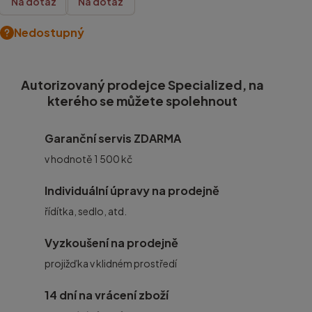
Na dotaz
Na dotaz
Nedostupný
Autorizovaný prodejce Specialized, na
kterého se můžete spolehnout
Garanční servis ZDARMA
v hodnotě 1 500 kč
Individuální úpravy na prodejně
řídítka, sedlo, atd.
Vyzkoušení na prodejně
projižďka v klidném prostředí
14 dní na vrácení zboží