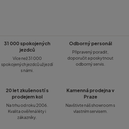
31 000 spokojených
Odborný personál
jezdců
Připravený poradit,
doporučit a poskytnout
Více než 31 000
odborný servis.
spokojených jezdců už jezdí
s námi.
20 let zkušeností s
Kamenná prodejna v
prodejem kol
Praze
Na trhu od roku 2006.
Navštivte náš showroom s
Kvalita ověřená léty i
vlastním servisem.
zákazníky.