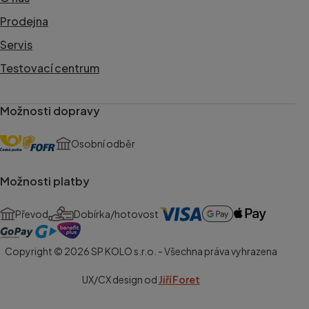
Prodejna
Servis
Testovací centrum
Možnosti dopravy
Osobní odběr
Možnosti platby
Převod
Dobírka/hotovost
Copyright © 2026 SP KOLO s.r.o. - Všechna práva vyhrazena
UX/CX design od
Jiří Foret