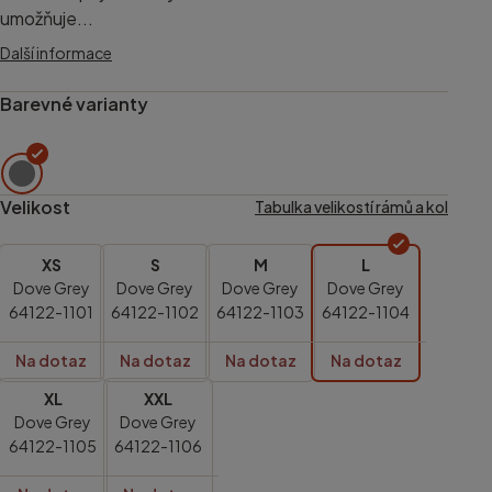
umožňuje...
Další informace
Barevné varianty
Velikost
Tabulka velikostí rámů a kol
XS
S
M
L
Dove Grey
Dove Grey
Dove Grey
Dove Grey
64122-1101
64122-1102
64122-1103
64122-1104
Na dotaz
Na dotaz
Na dotaz
Na dotaz
XL
XXL
Dove Grey
Dove Grey
64122-1105
64122-1106