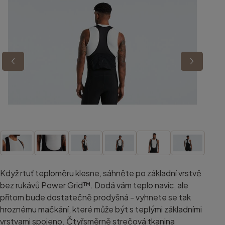
Když rtuť teploměru klesne, sáhněte po základní vrstvě
bez rukávů Power Grid™. Dodá vám teplo navíc, ale
přitom bude dostatečně prodyšná - vyhnete se tak
hroznému mačkání, které může být s teplými základními
vrstvami spojeno. Čtyřsměrně strečová tkanina