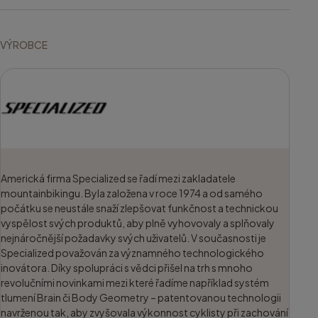
VÝROBCE
Americká firma Specialized se řadí mezi zakladatele
mountainbikingu. Byla založena v roce 1974 a od samého
počátku se neustále snaží zlepšovat funkčnost a technickou
vyspělost svých produktů, aby plně vyhovovaly a splňovaly
nejnáročnější požadavky svých uživatelů. V současnosti je
Specialized považován za významného technologického
inovátora. Díky spolupráci s vědci přišel na trh s mnoho
revolučními novinkami mezi které řadíme například systém
tlumení Brain či Body Geometry – patentovanou technologii
navrženou tak, aby zvyšovala výkonnost cyklisty při zachování