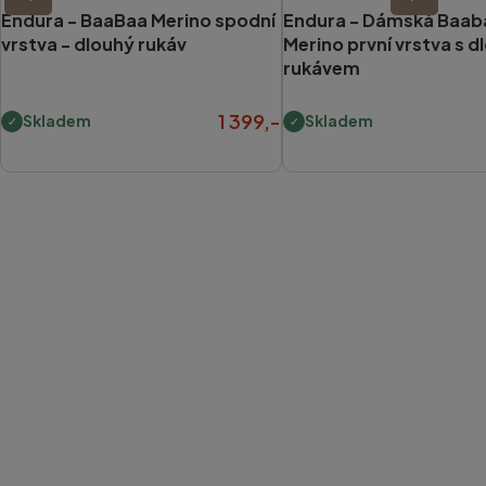
Endura -
BaaBaa Merino spodní
Endura -
Dámská Baab
vrstva - dlouhý rukáv
Merino první vrstva s 
rukávem
1 399,-
Skladem
Skladem