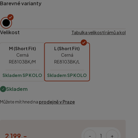
Barevné varianty
Velikost
Tabulka velikostí rámů a kol
M (Short Fit)
L (Short Fit)
Cerná
Cerná
RE8103BK/M
RE8103BK/L
Skladem SP KOLO
Skladem SP KOLO
Skladem
Můžete mít hned na
prodejně v Praze
2 199,-
-
+