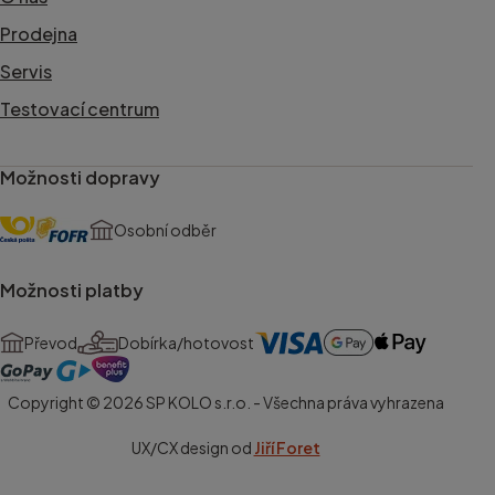
Prodejna
Servis
Testovací centrum
Možnosti dopravy
Osobní odběr
Možnosti platby
Převod
Dobírka/hotovost
Copyright © 2026 SP KOLO s.r.o. - Všechna práva vyhrazena
UX/CX design od
Jiří Foret