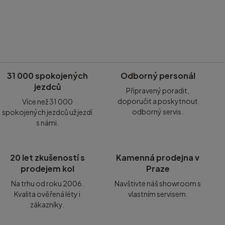
31 000 spokojených
Odborný personál
jezdců
Připravený poradit,
doporučit a poskytnout
Více než 31 000
odborný servis.
spokojených jezdců už jezdí
s námi.
20 let zkušeností s
Kamenná prodejna v
prodejem kol
Praze
Na trhu od roku 2006.
Navštivte náš showroom s
Kvalita ověřená léty i
vlastním servisem.
zákazníky.