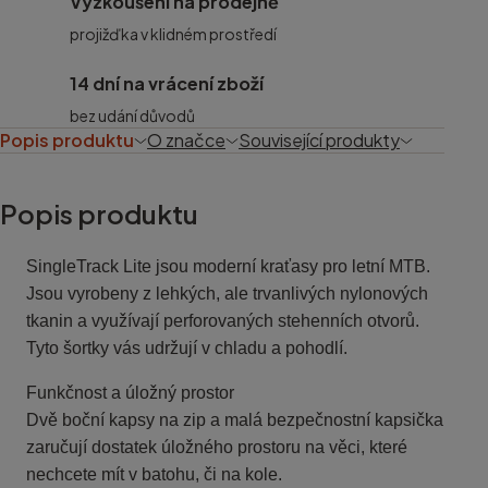
Vyzkoušení na prodejně
projižďka v klidném prostředí
14 dní na vrácení zboží
bez udání důvodů
Popis produktu
O značce
Související produkty
Popis produktu
SingleTrack Lite jsou moderní kraťasy pro letní MTB.
Jsou vyrobeny z lehkých, ale trvanlivých nylonových
tkanin a využívají perforovaných stehenních otvorů.
Tyto šortky vás udržují v chladu a pohodlí.
Funkčnost a úložný prostor
Dvě boční kapsy na zip a malá bezpečnostní kapsička
zaručují dostatek úložného prostoru na věci, které
nechcete mít v batohu, či na kole.