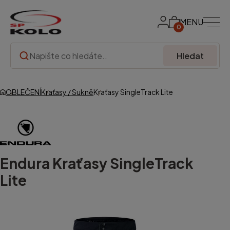
MENU
0
Hledat
OBLEČENÍ
Kraťasy / Sukně
Kraťasy SingleTrack Lite
Endura
Kraťasy SingleTrack
Lite