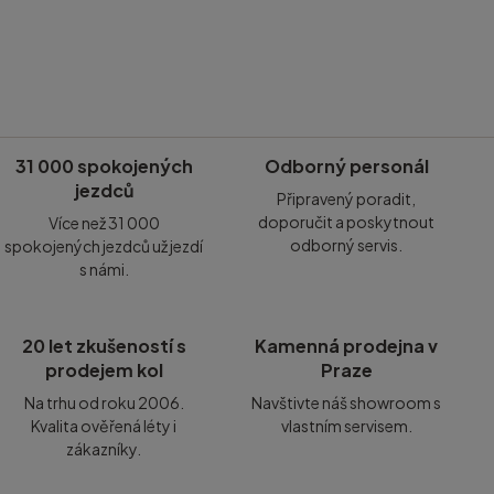
31 000 spokojených
Odborný personál
jezdců
Připravený poradit,
doporučit a poskytnout
Více než 31 000
odborný servis.
spokojených jezdců už jezdí
s námi.
20 let zkušeností s
Kamenná prodejna v
prodejem kol
Praze
Na trhu od roku 2006.
Navštivte náš showroom s
Kvalita ověřená léty i
vlastním servisem.
zákazníky.