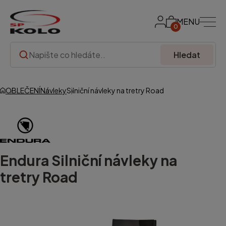
MENU
0
Hledat
OBLEČENÍ
Návleky
Silniční návleky na tretry Road
Endura
Silniční návleky na
tretry Road