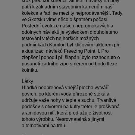
krok před konkurencí. Silniční návleky na boty
patří k základním stavebním kamenům naší
kolekce a řadí se mezi ty nejprodávanější. Tady
ve Skotsku víme něco o špatném počasí.
Poslední evoluce našich nepromokavých a
odolných návleků je výsledkem dlouholetého
testování v těch nejhorších možných
podmínkách.Komfort byl klíčovým faktorem při
aktualizaci návleků Freezing Point II. Pro
zlepšení pohodlí při šlapání bylo rozhodnuto o
posunutí zadního zipu směrem od bodu flexe
kotníku.
Látky
Hladká neoprenová vnější plocha vytváří
povrch, po kterém voda přirozeně stéká a
udržuje vaše nohy v teple a suchu. Trvanlivá
podešev s otvorem na kufry treter je prošívaná
aramidovou nití, která prodlužuje životnost
tohoto výrobku. Nesrovnatelná s jinými
alternativami na trhu.