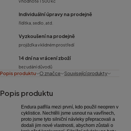
v hodnotě 1 500 kč
Individuální úpravy na prodejně
řídítka, sedlo, atd.
Vyzkoušení na prodejně
projižďka v klidném prostředí
14 dní na vrácení zboží
bez udání důvodů
Popis produktu
O značce
Související produkty
Popis produktu
Endura patřila mezi první, kdo použil neopren v
cyklistice. Nechtěli jsme usnout na vavřínech,
proto jsme tyto silniční návleky přepracovali a
dodali jim nové vlastnosti, abychom zůstali o