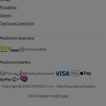
Prodejna
Servis
Testovací centrum
Možnosti dopravy
Osobní odběr
Možnosti platby
Převod
Dobírka/hotovost
Copyright © 2026 SP KOLO s.r.o. - Všechna práva vyhrazena
UX/CX design od
Jiří Foret