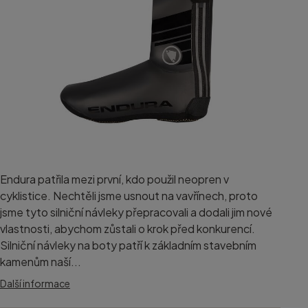
Endura patřila mezi první, kdo použil neopren v
cyklistice. Nechtěli jsme usnout na vavřínech, proto
jsme tyto silniční návleky přepracovali a dodali jim nové
vlastnosti, abychom zůstali o krok před konkurencí.
Silniční návleky na boty patří k základním stavebním
kamenům naší...
Další informace