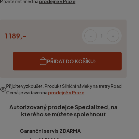
Můžete mít hned na
prodejně v Praze
1 189,-
-
+
PŘIDAT DO KOŠÍKU
Přijďte vyzkoušet. Produkt
Silniční návleky na tretry Road
Cerná
je vystaven na
prodejně v Praze
Autorizovaný prodejce Specialized, na
kterého se můžete spolehnout
Garanční servis ZDARMA