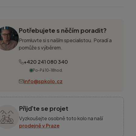
Potřebujete s něčím poradit?
Promluvte si s naším specialistou. Poradí a
pomůže s výběrem.
+420 241 080 340
Po-Pá 10-18hod.
info@spkolo.cz
Přijďte se projet
Vyzkoušejte osobně toto kolo na naší
prodejně v Praze