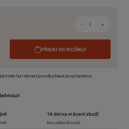
-
+
PŘIDAT DO KOŠÍKU
dukt
ride fast die last ponožky black
je vystaven na
olehnout
jně
14 dní na vrácení zboží
ředí
bez udání důvodů