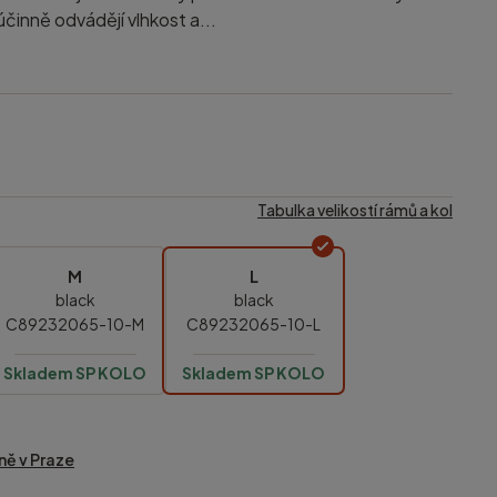
činně odvádějí vlhkost a...
Tabulka velikostí rámů a kol
M
L
black
black
C89232065-10-M
C89232065-10-L
Skladem SP KOLO
Skladem SP KOLO
ně v Praze