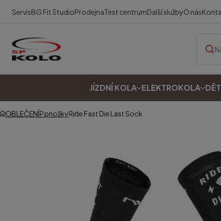
Servis
BG Fit Studio
Prodejna
Test centrum
Další služby
O nás
Kont
JÍZDNÍ KOLA
ELEKTROKOLA
DĚT
OBLEČENÍ
Ponožky
Ride Fast Die Last Sock