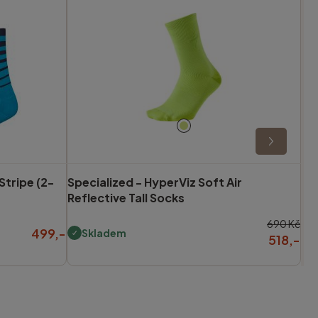
tripe (2-
Specialized -
HyperViz Soft Air
Reflective Tall Socks
690 Kč
499,-
Skladem
518,-