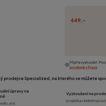
449,-
Přijďte vyzkoušet. Pro
prodejně v Praze
ý prodejce Specialized, na kterého se můžete sp
duální úpravy na
Vyzkoušení na prode
jně
projižďka v klidném prost
 sedlo, atd.