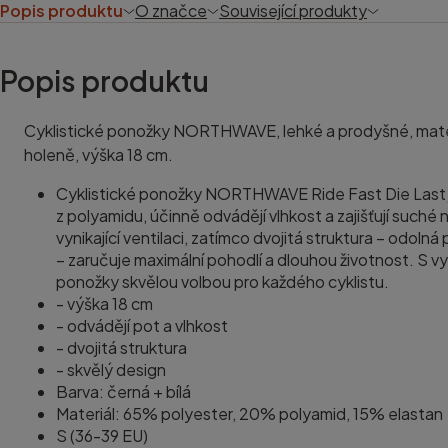
Popis produktu
O značce
Související produkty
Popis produktu
Cyklistické ponožky NORTHWAVE, lehké a prodyšné, materiá
holeně, výška 18 cm.
Cyklistické ponožky NORTHWAVE Ride Fast Die Last j
z polyamidu, účinně odvádějí vlhkost a zajišťují suché n
vynikající ventilaci, zatímco dvojitá struktura – odoln
– zaručuje maximální pohodlí a dlouhou životnost. S v
ponožky skvělou volbou pro každého cyklistu.
- výška 18 cm
- odvádějí pot a vlhkost
- dvojitá struktura
- skvělý design
Barva: černá + bílá
Materiál: 65% polyester, 20% polyamid, 15% elastan
S (36-39 EU)