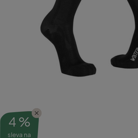
4 %
sleva na