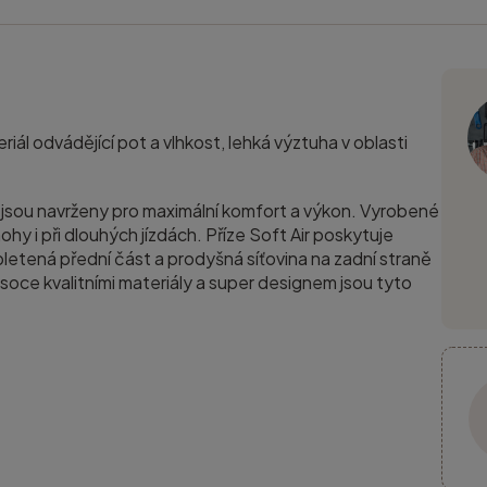
l odvádějící pot a vlhkost, lehká výztuha v oblasti
sou navrženy pro maximální komfort a výkon. Vyrobené
ohy i při dlouhých jízdách. Příze Soft Air poskytuje
á pletená přední část a prodyšná síťovina na zadní straně
ysoce kvalitními materiály a super designem jsou tyto