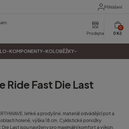
Přihlášení
nám:
0
Prodejna
0 Kč
OLO
KOMPONENTY
KOLOBĚŽKY
ve
Ride Fast Die Last
RTHWAVE, lehké a prodyšné, materiál odvádějící pot a
 oblasti holeně, výška 18 cm. Cyklistické ponožky
e Last jsou navrženy pro maximální komfort a výkon.