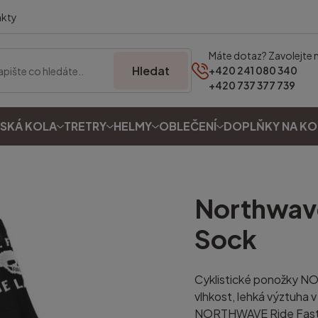
akty
Máte dotaz? Zavolejte 
Hledat
+420 241 080 340
+420 737 377 739
SKÁ KOLA
TRETRY
HELMY
OBLEČENÍ
DOPLŇKY NA K
Northwa
Sock
Cyklistické ponožky NO
vlhkost, lehká výztuha v
NORTHWAVE Ride Fast Di