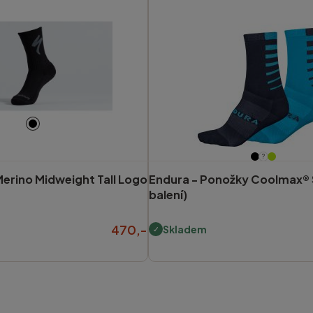
?
erino Midweight Tall Logo
Endura -
Ponožky Coolmax® S
balení)
470,-
Skladem