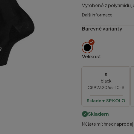
Vyrobené z polyamidu, ú
Další informace
Barevné varianty
Velikost
S
black
C89232065-10-S
Skladem SP KOLO
Skladem
Můžete mít hned na
prodej