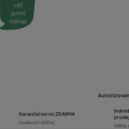
váš
první
nákup
Autorizovan
Indivi
Garanční servis ZDARMA
prode
v hodnotě 1 500 kč
řídítka,