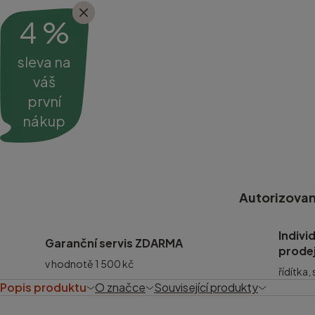
4 %
sleva na
váš
první
nákup
Autorizovan
Indivi
Garanční servis ZDARMA
prode
v hodnotě 1 500 kč
řídítka,
Popis produktu
O značce
Související produkty