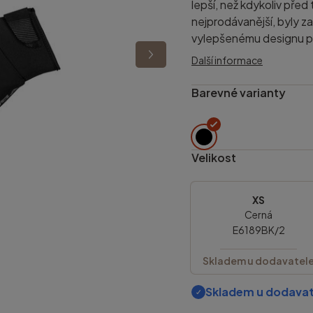
lepší, než kdykoliv před
nejprodávanější, byly z
vylepšenému designu pa
Další informace
Barevné varianty
Velikost
XS
Cerná
E6189BK/2
Skladem u dodavatel
Skladem u dodavat