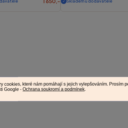
1 650,-
davatele
Skladem u dodavatele