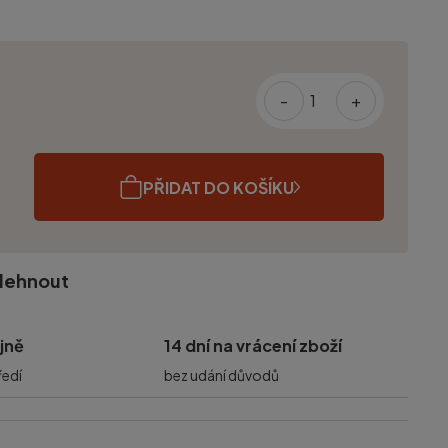
-
+
PŘIDAT DO KOŠÍKU
olehnout
jně
14 dní na vrácení zboží
ředí
bez udání důvodů