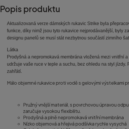
Popis produktu
Aktualizovaná verze dámských rukavic Strike byla přepracová
funkce, díky nimž jsou tyto rukavice nejprodávanější, byly
designu panelů se musí stát nezbytnou součástí zimního ša
Látka
Prodyšná a nepromokavá membrána vložená mezi vnitřní a vn
udržuje vaše ruce v teple a suchu, bez ohledu na styl jízd
zahřátí.
Málo objemné rukavice proti vodě s gelovými výstelkami pr
Pružný vnější materiál, s povrchovou úpravou odpu
zaručuje vysokou flexibilitu.
Prodyšná a plně nepromokavá vnitřní membrána
Nízko objemová a hřejivá podšívka rychle vysychá