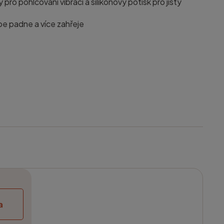
pro pohlcování vibrací a silikonový potisk pro jistý
e padne a více zahřeje
a