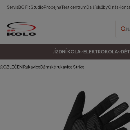
Servis
BG Fit Studio
Prodejna
Test centrum
Další služby
O nás
Kont
JÍZDNÍ KOLA
ELEKTROKOLA
DĚT
OBLEČENÍ
Rukavice
Dámské rukavice Strike