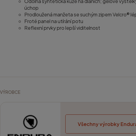
Odolná syntetická kůže na dlaních; gelové výstelky 
úchop
Prodloužená manžeta se suchým zipem Velcro® lép
Froté panel na utírání potu
Reflexní prvky pro lepší viditelnost
VÝROBCE
Všechny výrobky Endur