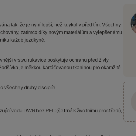
na tak, že je nyní lepší, než kdykoliv před tím. Všechny
 zachovány, zatímco díky novým materiálům a vylepšenému
tníku každé jezdkyně.
ější vrstvu rukavice poskytuje ochranu před živly,
y. Podšívka je měkkou kartáčovanou tkaninou pro okamžité
o všechny druhy disciplín
zující vodu DWR bez PFC (šetrná k životnímu prostředí),