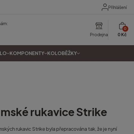
Přihlášení
nám:
0
Prodejna
0 Kč
OLO
KOMPONENTY
KOLOBĚŽKY
mské rukavice Strike
ských rukavic Strike byla přepracována tak, že je nyní