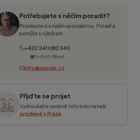
Potřebujete s něčím poradit?
Promluvte si s naším specialistou. Poradí a
pomůže s výběrem.
+420 241 080 340
Po-Pá 10-18hod.
info@spkolo.cz
Přijďte se projet
Vyzkoušejte osobně toto kolo na naší
prodejně v Praze