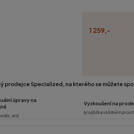
1 259,-
ý prodejce Specialized, na kterého se můžete sp
duální úpravy na
Vyzkoušení na prode
jně
projižďka v klidném prost
 sedlo, atd.