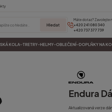
akty
Máte dotaz? Zavolejte 
Hledat
+420 241 080 340
+420 737 377 739
SKÁ KOLA
TRETRY
HELMY
OBLEČENÍ
DOPLŇKY NA K
Endura
Dá
Aktualizovaná verze dám