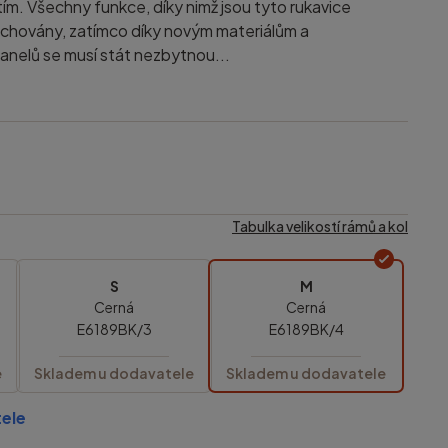
 tím. Všechny funkce, díky nimž jsou tyto rukavice
achovány, zatímco díky novým materiálům a
nelů se musí stát nezbytnou...
Tabulka velikostí rámů a kol
S
M
Cerná
Cerná
E6189BK/3
E6189BK/4
e
Skladem u dodavatele
Skladem u dodavatele
ele